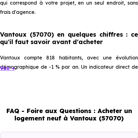
qui correspond à votre projet, en un seul endroit, sans
frais d'agence.
Vantoux (57070) en quelques chiffres : ce
qu'il faut savoir avant d'acheter
Vantoux compte 818 habitants, avec une évolution
démographique de -1 % par an. Un indicateur direct de
Voir +
l'attractivité de la commune et du dynamisme de son
marché immobilier. La population se répartit entre 31.17 %
d'adultes (dont 74.4 % d'actifs), 45.84 % de seniors, 10.51
% de jeunes et 12.35 % d'enfants. Un profil
FAQ - Foire aux Questions : Acheter un
démographique qui renseigne directement sur la
logement neuf à Vantoux (57070)
demande locative locale et les typologies de biens les
plus recherchées.