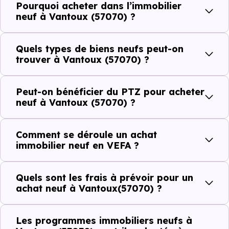
Pourquoi acheter dans l’immobilier
Côté cadre de vie, Vantoux (57070) dispose de 2
neuf à Vantoux (57070) ?
commerces, 7 professions médicales et 1 établissements
scolaires. Des équipements du quotidien qui constituent
Quels types de biens neufs peut-on
autant d'arguments concrets pour habiter ou investir
trouver à Vantoux (57070) ?
dans la commune.
Peut-on bénéficier du PTZ pour acheter
neuf à Vantoux (57070) ?
Combien coûte un logement à Vantoux
(57070) ?
Comment se déroule un achat
immobilier neuf en VEFA ?
C'est souvent la première question. Voici les repères de
prix à connaître pour un achat immobilier à Vantoux
Quels sont les frais à prévoir pour un
(57070) :
achat neuf à Vantoux(57070) ?
Les programmes immobiliers neufs à
Prix
Prix
Prix