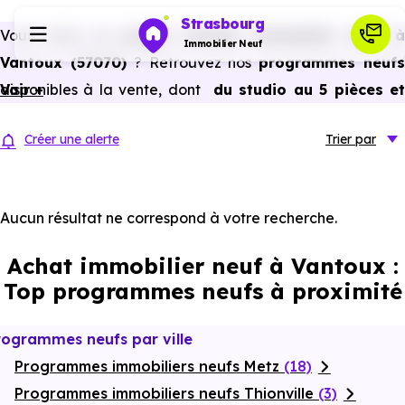
Strasbourg
Vous avez un
projet d’achat immobilier neuf 
Immobilier Neuf
Vantoux (57070)
? Retrouvez nos
programmes neuf
disponibles à la vente, dont
Voir +
du studio au 5 pièces e
Programmes neufs
plus,
à
prix promoteur
et
sans frais d’agence
.
Créer une alerte
Trier
par
Selon les
programmes immobiliers neufs disponible
Habiter
à Vantoux (57070)
, vous pouvez aussi bénéficier de
avantages du neuf :
PTZ, TVA réduite
dans certains cas
Aucun résultat ne correspond à votre recherche.
Investir
frais de notaire réduits, bonnes performances
Achat immobilier neuf à Vantoux :
énergétiques, garanties constructeur, etc.
Actualités
Top programmes neufs à proximité
Ressources
rogrammes neufs par ville
Programmes immobiliers neufs Metz
(18)
Financer
Programmes immobiliers neufs Thionville
(3)