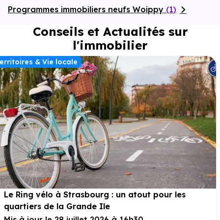
Programmes immobiliers neufs Woippy
(1)
Conseils et Actualités sur
l'immobilier
erritoires & Vie locale
Le Ring vélo à Strasbourg : un atout pour les
quartiers de la Grande Ile
Mis à jour le 28 juillet 2026 à 16h30