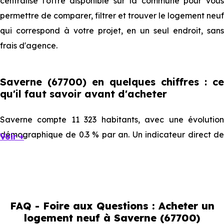
centralise l'offre disponible sur la commune pour vous
permettre de comparer, filtrer et trouver le logement neuf
qui correspond à votre projet, en un seul endroit, sans
frais d'agence.
Saverne (67700) en quelques chiffres : ce
qu'il faut savoir avant d'acheter
Saverne compte 11 323 habitants, avec une évolution
démographique de 0.3 % par an. Un indicateur direct de
Voir +
l'attractivité de la commune et du dynamisme de son
marché immobilier. La population se répartit entre 38.25 %
d'adultes (dont 67.3 % d'actifs), 30.43 % de seniors, 16.93 %
de jeunes et 14.39 % d'enfants. Un profil démographique
FAQ - Foire aux Questions : Acheter un
qui renseigne directement sur la demande locative locale
logement neuf à Saverne (67700)