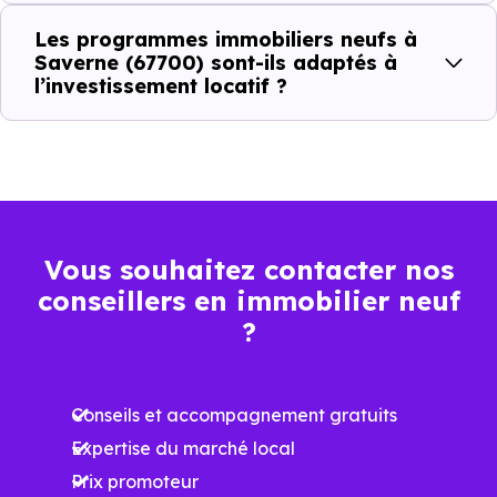
Prix
Prix
Prix
Les programmes immobiliers neufs à
minimum
moyen
maximum
Saverne (67700) sont-ils adaptés à
l’investissement locatif ?
1 846 €
Appartement
1 186 € /m²
3 229 € /m²
/m²
2 193 €
Maison
1 302 € /m²
2 871 € /m²
/m²
Vous souhaitez contacter nos
conseillers en immobilier neuf
Ces prix varient selon la localisation dans la commune, la
?
surface, les prestations et le stade d'avancement du
programme. Notre moteur de recherche vous permet
Conseils et accompagnement gratuits
d'explorer et de filtrer l'ensemble des programmes
Expertise du marché local
disponibles à Saverne (67700) selon votre budget.
Prix promoteur