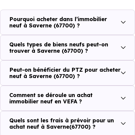
et les typologies de biens les plus recherchées.
Côté cadre de vie, Saverne (67700) dispose de 69
Pourquoi acheter dans l’immobilier
commerces, 115 professions médicales et 16
neuf à Saverne (67700) ?
établissements scolaires. Des équipements du quotidien
qui constituent autant d'arguments concrets pour habiter
Quels types de biens neufs peut-on
ou investir dans la commune.
trouver à Saverne (67700) ?
Peut-on bénéficier du PTZ pour acheter
Combien coûte un logement à Saverne
neuf à Saverne (67700) ?
(67700) ?
Comment se déroule un achat
C'est souvent la première question. Voici les repères de
immobilier neuf en VEFA ?
prix à connaître pour un achat immobilier à Saverne
(67700) :
Quels sont les frais à prévoir pour un
achat neuf à Saverne(67700) ?