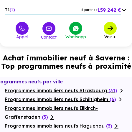
159 242 €
T1
1
à partir de
173 460 €
T2
20
à partir de
226 351 €
T3
8
à partir de
Appel
Whatsapp
Voir +
Contact
307 109 €
T4
2
à partir de
Achat immobilier neuf à Saverne :
Top programmes neufs à proximité
rogrammes neufs par ville
Programmes immobiliers neufs Strasbourg
(31)
Programmes immobiliers neufs Schiltigheim
(6)
Programmes immobiliers neufs Illkirch-
Graffenstaden
(5)
Programmes immobiliers neufs Haguenau
(3)