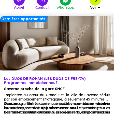
Appel
Whatsapp
Voir +
Contact
Dernières opportunités
Les DUOS DE ROHAN (LES DUOS DE FREYJA) -
Programme immobilier neuf
Saverne proche de la gare SNCF
Implantée au cœur du Grand Est, la ville de Saverne séduit
par son emplacement stratégique, à seulement 45 minutes de
Strasbourg. Cette commune offre un cadre de vie
Dans un quartier résidentiel calme, cet
ensemble immobilier
harmonieux, entre vitalité urbaine et nature environnante. Les
DUOS
propose des
appartements neufs,
pensés pour le
habitants profitent de beaux espaces verts, de promenades
confort et la fonctionnalité. Les logements, de plain-pied ou
Les agencements intelligents privilégient la luminosité et les