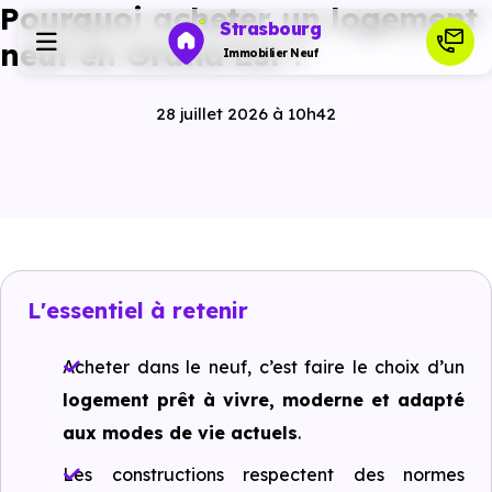
Pourquoi acheter un logement
Strasbourg
neuf en Grand Est ?
Immobilier Neuf
28 juillet 2026 à 10h42
Programmes neufs
Habiter
Investir
L'essentiel à retenir
Actualités
Acheter dans le neuf, c’est faire le choix d’un
logement prêt à vivre, moderne et adapté
Ressources
aux modes de vie actuels
.
Les constructions respectent des normes
Financer