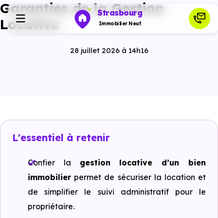
Garanties de la Gestion
Strasbourg
Locative
Immobilier Neuf
28 juillet 2026 à 14h16
Programmes neufs
Habiter
Investir
L'essentiel à retenir
Actualités
Confier la
gestion locative d’un bien
immobilier
permet de sécuriser la location et
Ressources
de simplifier le suivi administratif pour le
propriétaire.
Financer