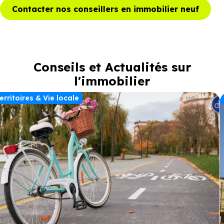
Contacter nos conseillers en immobilier neuf
Conseils et Actualités sur
l'immobilier
erritoires & Vie locale