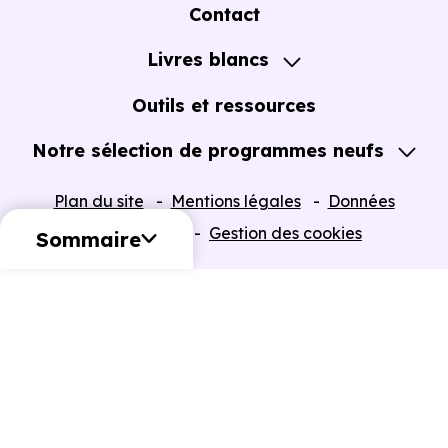
A propos
Contact
Notre Accompagnement
Livres blancs
Notre Expertise
Guide de l'Achat immobilier neuf en VEFA
Outils et ressources
Notre sélection de programmes neufs
Tous nos Programmes neufs
Plan du site
Mentions légales
Données
Programmes neufs Dispositif Jeanbrun
personnelles
Gestion des cookies
Sommaire
Retour