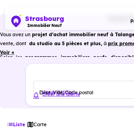
Strasbourg
Accueil
Pr
P
Immobilier Neuf
Vous avez un
projet d’achat immobilier neuf à Talange
vente, dont
du studio au 5 pièces et plus,
à
prix prom
Voir +
Selon les
programmes immobiliers neufs disponibl
avantages du neuf :
PTZ, TVA réduite
dans certains cas
garanties constructeur, etc.
Dépt, Ville, Code postal
Talange (57525)
Créer une alerte
Liste
Carte