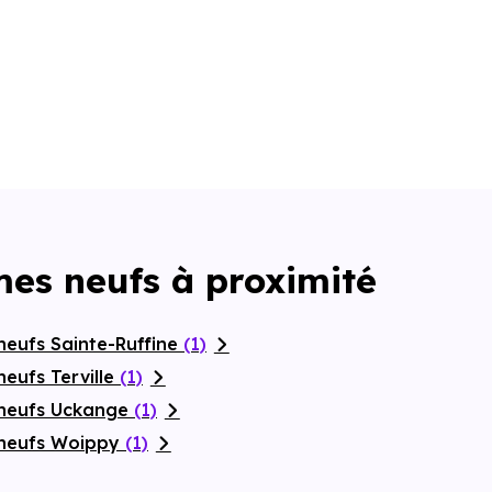
es neufs à proximité
neufs Sainte-Ruffine
(1)
eufs Terville
(1)
 neufs Uckange
(1)
 neufs Woippy
(1)