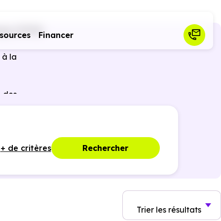
nge (57525)
sources
Financer
 à la
 des
ques,
+ de critères
Rechercher
Trier
les résultats