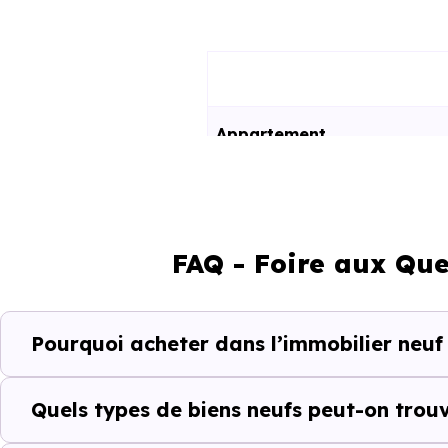
Appartement
Maison
FAQ - Foire aux Que
Ces prix varient selon la lo
programme. Notre moteur de re
Talange (57525) selon votre bu
Pourquoi acheter dans l’immobilier neuf
Le parc résidentiel de Tala
résidences secondaires.
Quels types de biens neufs peut-on trou
Avec 51.8 % de propriétaire