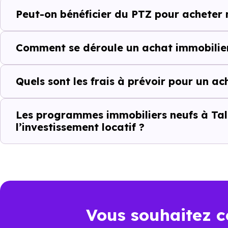
Peut-on bénéficier du PTZ pour acheter 
complémentaires : un march
d'investissement ou d'achat de 
Comment se déroule un achat immobilier
Acheter dans le n
Quels sont les frais à prévoir pour un a
au-delà du prix a
À première vue, le
prix au m² 
Les programmes immobiliers neufs à Tal
l’investissement locatif ?
ancien. Pourtant, ce chiffre se
il faut regarder l’ensemble de 
juridique et dépenses à venir.
Point de comparaison
Da
Vous souhaitez c