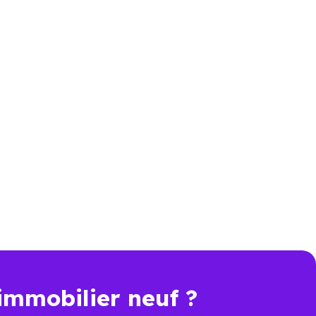
en compte, pour tout projet
525) : comparer
 élevé que celui d’un bien
er. Pour comparer objectivement,
rformance énergétique, sécurité
immobilier neuf ?