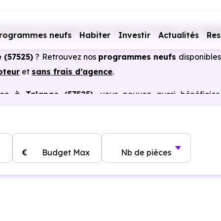
ogrammes immobiliers neufs Grand Est
Moselle (57)
Tala
rogrammes neufs
Habiter
Investir
Actualités
Res
 (57525)
? Retrouvez nos
programmes neufs
disponibles
oteur
et
sans frais d’agence
.
es à Talange (57525)
, vous pouvez aussi bénéficier
, frais de notaire réduits, bonnes performances énergéti
€
Budget Max
Nb de pièces