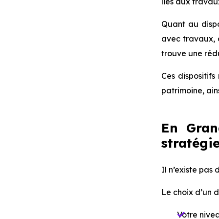
liés aux travau
Quant au dispo
avec travaux, 
trouve une réd
Ces dispositif
patrimoine, ain
En Gran
stratégie
Il n’existe pas 
Le choix d’un d
Votr⁠⁠e niv