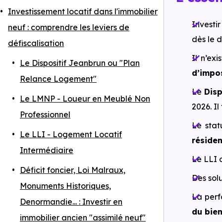
Investissement locatif dans l'immobilier
Investir
neuf : comprendre les leviers de
dès le 
défiscalisation
Il n’ex
Le Dispositif Jeanbrun ou "Plan
d’impos
Relance Logement"
Le
Disp
Le LMNP - Loueur en Meublé Non
2026. I
Professionnel
Le stat
Le LLI - Logement Locatif
résiden
Intermédiaire
Le LLI 
Déficit foncier, Loi Malraux,
Des solu
Monuments Historiques,
La perf
Denormandie... : Investir en
du bie
immobilier ancien "assimilé neuf"