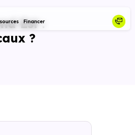
nd Est :
sources
Financer
scaux ?