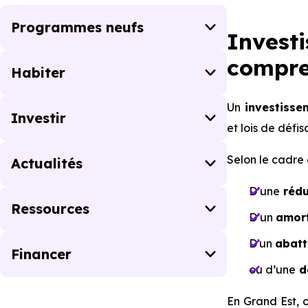
Programmes neufs
Invest
compren
Habiter
Un
investissem
Investir
et lois de défi
Selon le cadre c
Actualités
D’une
rédu
Ressources
D’un
amort
D'un
abatt
Financer
ou d’une
d
En Grand Est, 