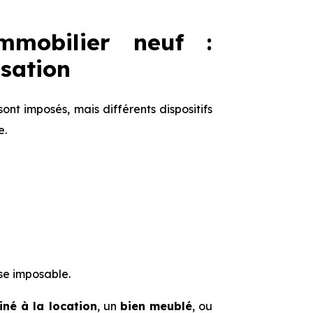
immobilier neuf :
isation
ont imposés, mais différents dispositifs
e.
se imposable.
né à la location
, un
bien meublé
, ou