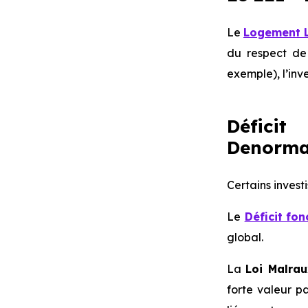
Le
Logement L
du respect de 
exemple), l’inv
Déficit
Denorman
Certains invest
Le
Déficit fon
global.
La
Loi Malrau
forte valeur p