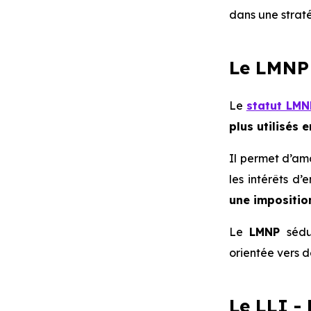
dans une strat
Le LMNP 
Le
statut LMN
plus utilisés
Il permet d’amo
les intérêts d
une imposition
Le
LMNP
sédu
orientée vers 
Le LLI -