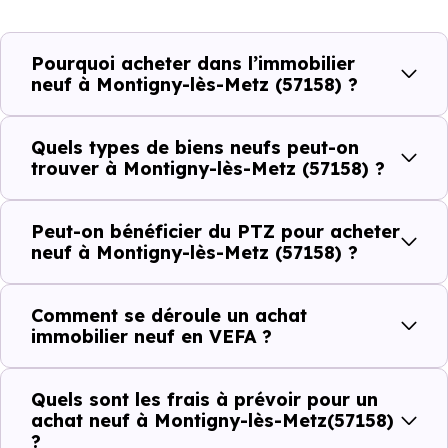
demande locative locale et les typologies de biens les
plus recherchées.
Pourquoi acheter dans l’immobilier
neuf à Montigny-lès-Metz (57158) ?
Côté cadre de vie, Montigny-lès-Metz (57158) dispose de
45 commerces, 85 professions médicales et 16
Quels types de biens neufs peut-on
établissements scolaires. Des équipements du quotidien
trouver à Montigny-lès-Metz (57158) ?
qui constituent autant d'arguments concrets pour habiter
ou investir dans la commune.
Peut-on bénéficier du PTZ pour acheter
neuf à Montigny-lès-Metz (57158) ?
Combien coûte un logement à Montigny-
Comment se déroule un achat
lès-Metz (57158) ?
immobilier neuf en VEFA ?
C'est souvent la première question. Voici les repères de
Quels sont les frais à prévoir pour un
prix à connaître pour un achat immobilier à Montigny-lès-
achat neuf à Montigny-lès-Metz(57158)
Metz (57158) :
?