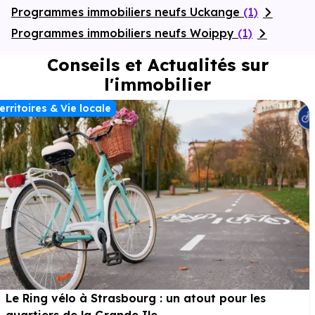
Programmes immobiliers neufs Uckange
(1)
Programmes immobiliers neufs Woippy
(1)
Conseils et Actualités sur
l'immobilier
erritoires & Vie locale
Le Ring vélo à Strasbourg : un atout pour les