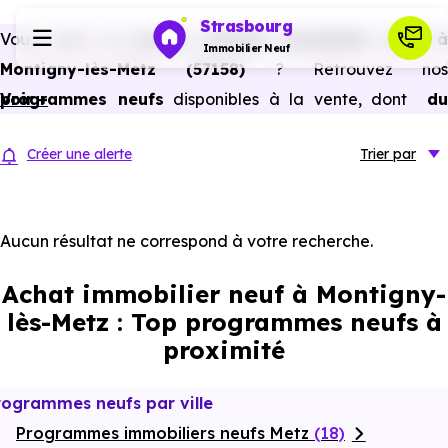
Strasbourg
Vous avez un
projet d’achat immobilier neuf 
Immobilier Neuf
Montigny-lès-Metz (57158)
? Retrouvez nos
programmes neufs
Voir +
disponibles à la vente, dont
du
Programmes neufs
studio au 5 pièces et plus,
à
prix promoteur
et
sans
Créer une alerte
Trier
par
frais d’agence
.
Habiter
Selon les
programmes immobiliers neufs disponible
à Montigny-lès-Metz (57158)
, vous pouvez auss
Aucun résultat ne correspond à votre recherche.
Investir
bénéficier des avantages du neuf :
PTZ, TVA réduite
Achat immobilier neuf à Montigny-
dans certains cas, frais de notaire réduits, bonnes
Actualités
lès-Metz : Top programmes neufs à
performances énergétiques, garanties constructeur, etc.
proximité
Ressources
rogrammes neufs par ville
Programmes immobiliers neufs Metz
Financer
(18)