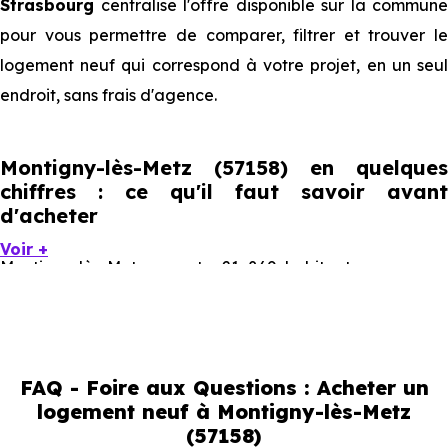
Strasbourg
centralise l'offre disponible sur la commune
pour vous permettre de comparer, filtrer et trouver le
logement neuf qui correspond à votre projet, en un seul
endroit, sans frais d'agence.
Montigny-lès-Metz (57158) en quelques
chiffres : ce qu'il faut savoir avant
d'acheter
Voir +
Montigny-lès-Metz compte 21 869 habitants, avec une
évolution démographique de 0.1 % par an. Un indicateur
direct de l'attractivité de la commune et du dynamisme
de son marché immobilier. La population se répartit entre
FAQ - Foire aux Questions : Acheter un
37.87 % d'adultes (dont 66.8 % d'actifs), 29.35 % de
logement neuf à Montigny-lès-Metz
seniors, 17.37 % de jeunes et 15.41 % d'enfants. Un profil
(57158)
démographique qui renseigne directement sur la