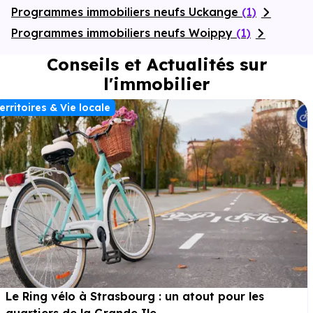
Programmes immobiliers neufs Uckange
(1)
Programmes immobiliers neufs Woippy
(1)
Conseils et Actualités sur
l'immobilier
erritoires & Vie locale
Le Ring vélo à Strasbourg : un atout pour les