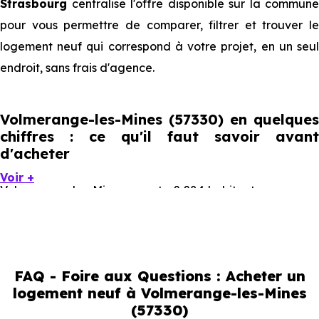
Strasbourg
centralise l'offre disponible sur la commune
pour vous permettre de comparer, filtrer et trouver le
logement neuf qui correspond à votre projet, en un seul
endroit, sans frais d'agence.
Volmerange-les-Mines (57330) en quelques
chiffres : ce qu'il faut savoir avant
d'acheter
Voir +
Volmerange-les-Mines compte 2 284 habitants, avec une
évolution démographique de 0.9 % par an. Un indicateur
direct de l'attractivité de la commune et du dynamisme
de son marché immobilier. La population se répartit entre
FAQ - Foire aux Questions : Acheter un
45.45 % d'adultes (dont 72.5 % d'actifs), 21.54 % de
logement neuf à Volmerange-les-Mines
seniors, 16.07 % de jeunes et 16.94 % d'enfants. Un profil
(57330)
démographique qui renseigne directement sur la