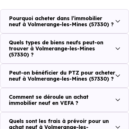
demande locative locale et les typologies de biens les
plus recherchées.
Pourquoi acheter dans l’immobilier
neuf à Volmerange-les-Mines (57330) ?
Côté cadre de vie, Volmerange-les-Mines (57330) dispose
de 5 commerces, 9 professions médicales et 1
Quels types de biens neufs peut-on
établissements scolaires. Des équipements du quotidien
trouver à Volmerange-les-Mines
(57330) ?
qui constituent autant d'arguments concrets pour habiter
ou investir dans la commune.
Peut-on bénéficier du PTZ pour acheter
neuf à Volmerange-les-Mines (57330) ?
Combien coûte un logement à Volmerange-
les-Mines (57330) ?
Comment se déroule un achat
immobilier neuf en VEFA ?
C'est souvent la première question. Voici les repères de
prix à connaître pour un achat immobilier à Volmerange-
Quels sont les frais à prévoir pour un
les-Mines (57330) :
achat neuf à Volmerange-les-