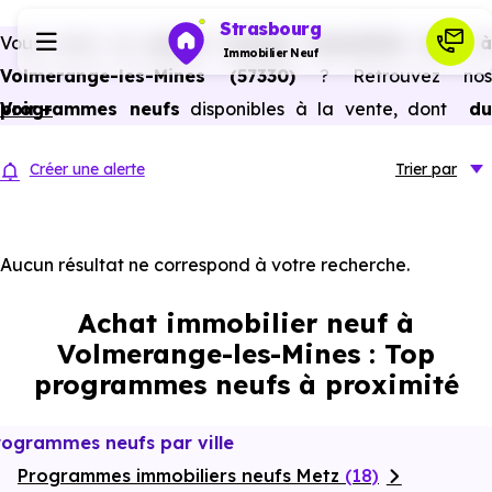
Strasbourg
Vous avez un
projet d’achat immobilier neuf 
Immobilier Neuf
Volmerange-les-Mines (57330)
? Retrouvez nos
programmes neufs
Voir +
disponibles à la vente, dont
du
Programmes neufs
studio au 5 pièces et plus,
à
prix promoteur
et
sans
Créer une alerte
Trier
par
frais d’agence
.
Habiter
Selon les
programmes immobiliers neufs disponible
à Volmerange-les-Mines (57330)
, vous pouvez auss
Aucun résultat ne correspond à votre recherche.
Investir
bénéficier des avantages du neuf :
PTZ, TVA réduite
Achat immobilier neuf à
dans certains cas, frais de notaire réduits, bonnes
Actualités
Volmerange-les-Mines : Top
performances énergétiques, garanties constructeur, etc.
programmes neufs à proximité
Ressources
rogrammes neufs par ville
Programmes immobiliers neufs Metz
Financer
(18)