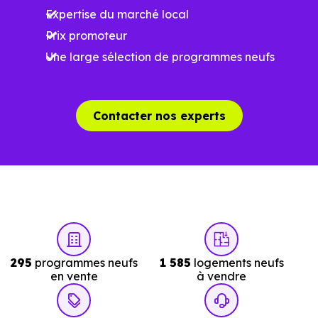
Expertise du marché local
d'explorer et de filtrer l'ensemble des programmes
Prix promoteur
disponibles à Thionville (57100) selon votre budget.
Une large sélection de programmes neufs
Le parc résidentiel de Thionville (57100) se compose de
74 % d'appartements et 26 % de maisons, dont 1.9 % de
résidences secondaires.
Contacter nos experts
Avec 44.7 % de propriétaires et
[[PourcentageLocataires] % de locataires, Thionville
présente deux indicateurs complémentaires : un marché
de l'accession et un potentiel locatif à prendre en
compte, pour tout projet d'investissement ou d'achat de
résidence principale..
295
programmes neufs
1 585
logements neufs
en vente
à vendre
Acheter dans le neuf ou dans l’ancien à