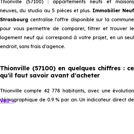
Thionville (57100) : appartements neufs et maisons
neuves, du studio au 5 pièces et plus.
Immobilier Neu
Strasbourg
centralise l'offre disponible sur la commune
pour vous permettre de comparer, filtrer et trouver le
logement neuf qui correspond à votre projet, en un seul
endroit, sans frais d'agence.
Thionville (57100) en quelques chiffres : ce
qu'il faut savoir avant d'acheter
Thionville compte 42 778 habitants, avec une évolution
démographique de 0.9 % par an. Un indicateur direct de
Voir +
l'attractivité de la commune et du dynamisme de son
marché immobilier. La population se répartit entre 40.15 %
d'adultes (dont 68.8 % d'actifs), 25.93 % de seniors, 18.68