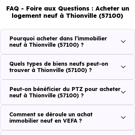
% de jeunes et 15.23 % d'enfants. Un profil
FAQ - Foire aux Questions : Acheter un
démographique qui renseigne directement sur la
logement neuf à Thionville (57100)
demande locative locale et les typologies de biens les
plus recherchées.
Pourquoi acheter dans l’immobilier
Côté cadre de vie, Thionville (57100) dispose de 204
neuf à Thionville (57100) ?
commerces, 236 professions médicales et 40
établissements scolaires. Des équipements du quotidien
Quels types de biens neufs peut-on
qui constituent autant d'arguments concrets pour habiter
trouver à Thionville (57100) ?
ou investir dans la commune.
Peut-on bénéficier du PTZ pour acheter
neuf à Thionville (57100) ?
Combien coûte un logement à Thionville
(57100) ?
Comment se déroule un achat
immobilier neuf en VEFA ?
C'est souvent la première question. Voici les repères de
prix à connaître pour un achat immobilier à Thionville