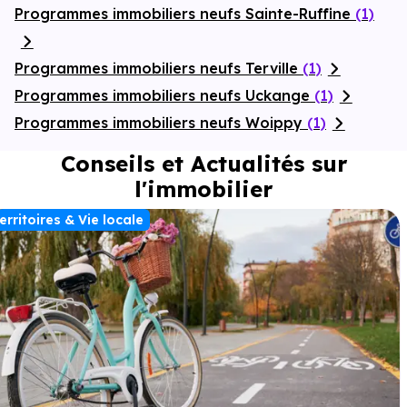
Programmes immobiliers neufs Sainte-Ruffine
(1)
Programmes immobiliers neufs Terville
(1)
Programmes immobiliers neufs Uckange
(1)
Programmes immobiliers neufs Woippy
(1)
Conseils et Actualités sur
l'immobilier
erritoires & Vie locale