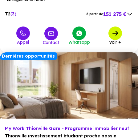
151 275 €
T2
3
à partir de
198 000 €
T3
18
à partir de
242 000 €
T4
1
à partir de
Appel
Whatsapp
Voir +
Contact
Dernières opportunités
My Work Thionville Gare - Programme immobilier neuf
Thionville investissement étudiant proche bassin