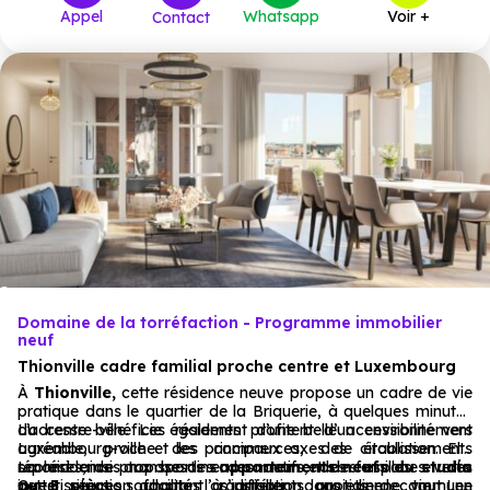
Appel
Whatsapp
Voir +
Contact
Domaine de la torréfaction - Programme immobilier
neuf
Thionville cadre familial proche centre et Luxembourg
À
Thionville,
cette résidence neuve propose un cadre de vie
pratique dans le quartier de la Briquerie, à quelques minutes
du centre-ville. Les résidents profitent d’un environnement
L’adresse bénéficie également d’une belle accessibilité vers
agréable, proche des commerces, des établissements
Luxembourg-ville et les principaux axes de circulation. Elle
scolaires, des transports en commun et des espaces verts.
répond ainsi aux besoins des actifs, des familles et des
La résidence propose des
appartements neufs du studio
Cette situation facilite l’organisation quotidienne tout en
investisseurs souhaitant s’installer dans une commune
au 5 pièces
, adaptés à différents projets de vie. Les