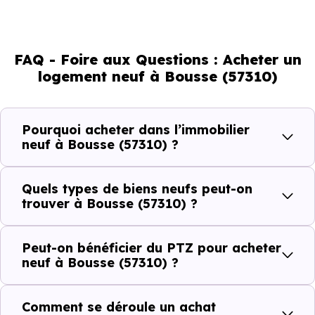
marché immobilier. La population se répartit entre 43.27 %
d'adultes (dont 76.2 % d'actifs), 25.51 % de seniors, 11.99 %
de jeunes et 19.27 % d'enfants. Un profil démographique
FAQ - Foire aux Questions : Acheter un
qui renseigne directement sur la demande locative locale
logement neuf à Bousse (57310)
et les typologies de biens les plus recherchées.
Côté cadre de vie, Bousse (57310) dispose de 8
Pourquoi acheter dans l’immobilier
commerces, 2 professions médicales et 2 établissements
neuf à Bousse (57310) ?
scolaires. Des équipements du quotidien qui constituent
autant d'arguments concrets pour habiter ou investir
Quels types de biens neufs peut-on
dans la commune.
trouver à Bousse (57310) ?
Peut-on bénéficier du PTZ pour acheter
Combien coûte un logement à Bousse
neuf à Bousse (57310) ?
(57310) ?
Comment se déroule un achat
C'est souvent la première question. Voici les repères de