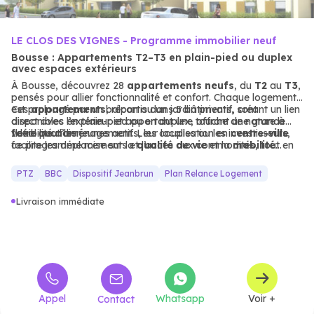
LE CLOS DES VIGNES - Programme immobilier neuf
Bousse : Appartements T2–T3 en plain-pied ou duplex
avec espaces extérieurs
À Bousse, découvrez 28
appartements
neufs
, du
T2
au
T3
,
pensés pour allier fonctionnalité et confort. Chaque logement
est prolongé par un balcon ou un jardin privatif, créant un lien
Ces
appartements
, répartis dans 5 bâtiments, sont
direct avec l’extérieur et apportant une touche de nature à
disponibles en plain-pied ou en duplex, offrant une grande
votre quotidien.
flexibilité d’aménagement. Leur localisation en
Idéal pour les jeunes actifs, les couples ou les investisseurs,
centre-ville
facilite les déplacements et l’accès aux commodités, tout en
ce programme mise sur la
qualité de vie
et la
mobilité
garantissant une ambiance résidentielle calme et agréable.
douce
, pour un quotidien à la fois pratique et serein.
PTZ
BBC
Dispositif Jeanbrun
Plan Relance Logement
Livraison immédiate
Appel
Whatsapp
Voir +
Contact