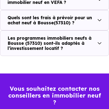
immobilier neuf en VEFA ?
prix à connaître pour un achat immobilier à Bousse
(57310) :
Quels sont les frais à prévoir pour un
achat neuf à Bousse(57310) ?
Prix
Prix
Prix
Les programmes immobiliers neufs à
minimum
moyen
maximum
Bousse (57310) sont-ils adaptés à
l’investissement locatif ?
2 769 €
Appartement
1 904 € /m²
3 772 € /m²
/m²
2 471 €
Maison
1 419 € /m²
3 352 € /m²
/m²
Vous souhaitez contacter nos
conseillers en immobilier neuf
Ces prix varient selon la localisation dans la commune, la
?
surface, les prestations et le stade d'avancement du