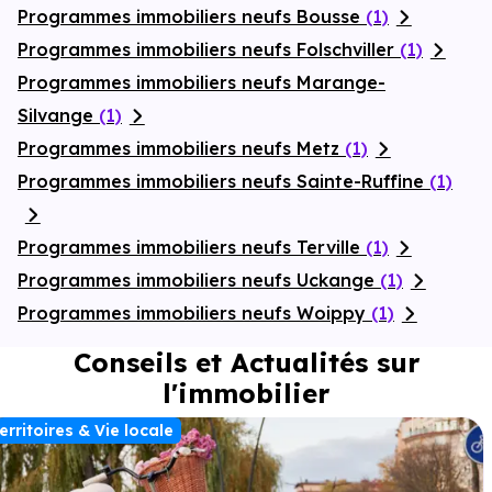
Programmes immobiliers neufs Bousse
(1)
Programmes immobiliers neufs Folschviller
(1)
Programmes immobiliers neufs Marange-
Silvange
(1)
Programmes immobiliers neufs Metz
(1)
Programmes immobiliers neufs Sainte-Ruffine
(1)
Programmes immobiliers neufs Terville
(1)
Programmes immobiliers neufs Uckange
(1)
Programmes immobiliers neufs Woippy
(1)
Conseils et Actualités sur
l'immobilier
erritoires & Vie locale