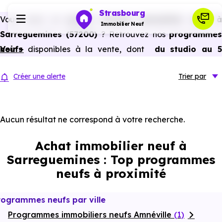
Strasbourg
Vous avez un
projet d’achat immobilier neuf 
Immobilier Neuf
Sarreguemines (57200)
? Retrouvez nos
programme
neufs
Voir +
disponibles à la vente, dont
du studio au 
Programmes neufs
pièces et plus,
à
prix promoteur
et
sans frais
Créer une alerte
Trier
par
d’agence
.
Habiter
Selon les
programmes immobiliers neufs disponible
à Sarreguemines (57200)
, vous pouvez aussi bénéficier
Aucun résultat ne correspond à votre recherche.
Investir
des avantages du neuf :
PTZ, TVA réduite
dans certains
Achat immobilier neuf à
cas, frais de notaire réduits, bonnes performances
Actualités
Sarreguemines : Top programmes
énergétiques, garanties constructeur, etc.
neufs à proximité
Ressources
rogrammes neufs par ville
Programmes immobiliers neufs Amnéville
Financer
(1)