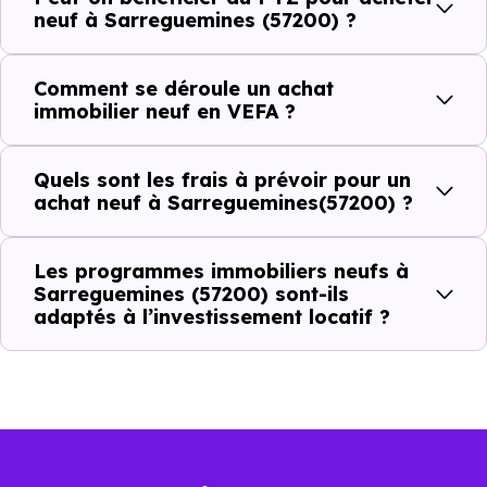
ou investir dans la commune.
neuf à Sarreguemines (57200) ?
Comment se déroule un achat
Combien coûte un logement à
immobilier neuf en VEFA ?
Sarreguemines (57200) ?
C'est souvent la première question. Voici les repères de
Quels sont les frais à prévoir pour un
achat neuf à Sarreguemines(57200) ?
prix à connaître pour un achat immobilier à
Sarreguemines (57200) :
Les programmes immobiliers neufs à
Sarreguemines (57200) sont-ils
adaptés à l’investissement locatif ?
Prix
Prix
Prix
minimum
moyen
maximum
1 371 €
Appartement
1 001 € /m²
2 038 € /m²
/m²