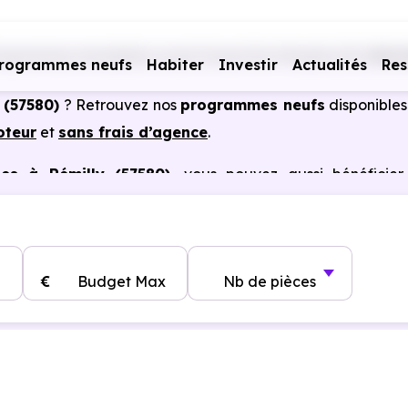
ogrammes immobiliers neufs Grand Est
Moselle (57)
Rémi
rogrammes neufs
Habiter
Investir
Actualités
Res
 (57580)
? Retrouvez nos
programmes neufs
disponibles
oteur
et
sans frais d’agence
.
es à Rémilly (57580)
, vous pouvez aussi bénéficier
, frais de notaire réduits, bonnes performances énergéti
€
Budget Max
Nb de pièces