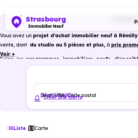
Strasbourg
Accueil
Pr
P
Immobilier Neuf
Vous avez un
projet d’achat immobilier neuf à Rémilly
vente, dont
du studio au 5 pièces et plus,
à
prix prom
Voir +
Selon les
programmes immobiliers neufs disponibl
avantages du neuf :
PTZ, TVA réduite
dans certains cas
garanties constructeur, etc.
Dépt, Ville, Code postal
Rémilly (57580)
Créer une alerte
Liste
Carte