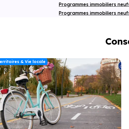
Programmes immobiliers neu
Programmes immobiliers neuf
Conse
erritoires & Vie locale