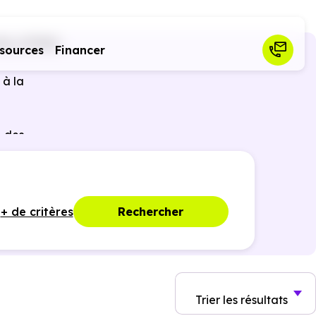
lly (57580)
sources
Financer
 à la
 des
ques,
+ de critères
Rechercher
Trier
les résultats