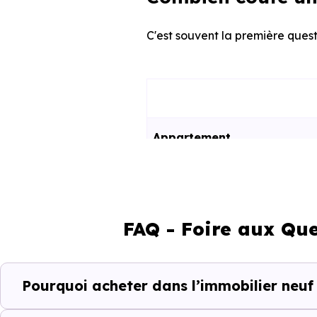
C'est souvent la première quest
Appartement
Maison
FAQ - Foire aux Que
Ces prix varient selon la lo
programme. Notre moteur de re
Rémilly (57580) selon votre bu
Pourquoi acheter dans l’immobilier neuf 
Le parc résidentiel de Rémilly