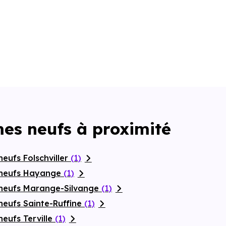
es neufs à proximité
eufs Folschviller
(1)
 neufs Hayange
(1)
 neufs Marange-Silvange
(1)
neufs Sainte-Ruffine
(1)
eufs Terville
(1)