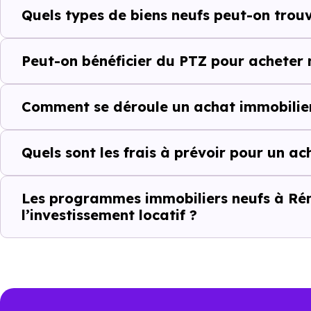
secondaires.
Quels types de biens neufs peut-on trouv
Avec 68.4 % de propriétaire
Peut-on bénéficier du PTZ pour acheter 
complémentaires : un march
d'investissement ou d'achat de 
Comment se déroule un achat immobilier
Acheter dans le n
Quels sont les frais à prévoir pour un ac
au-delà du prix a
À première vue, le
prix au m² 
Les programmes immobiliers neufs à Rémi
l’investissement locatif ?
ancien. Pourtant, ce chiffre se
il faut regarder l’ensemble de 
juridique et dépenses à venir.