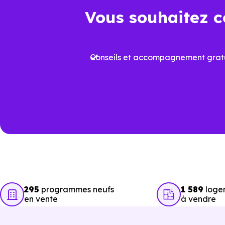
Point de comparaison
Da
Vous souhaitez c
Frais de notaire
Env
Conseils et accompagnement gratu
Plus
Aides à l’achat
proj
Performance
Vari
énergétique
prév
Travaux à court
Rafr
terme
aux
295
programmes neufs
1 589
loge
en vente
à vendre
Garanties
Prot