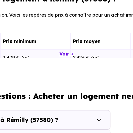
ion. Voici les repères de prix à connaître pour un achat imm
Prix minimum
Prix moyen
Voir +
1 479 € /m²
2 326 € /m²
1 308 € /m²
1 949 € /m²
stions : Acheter un logement ne
calisation dans la commune, la surface, les prestation
cherche vous permet d'explorer et de filtrer l'ensembl
dget.
à Rémilly (57580) ?
 (57580) se compose de 29 % d'appartements et 71 % de ma