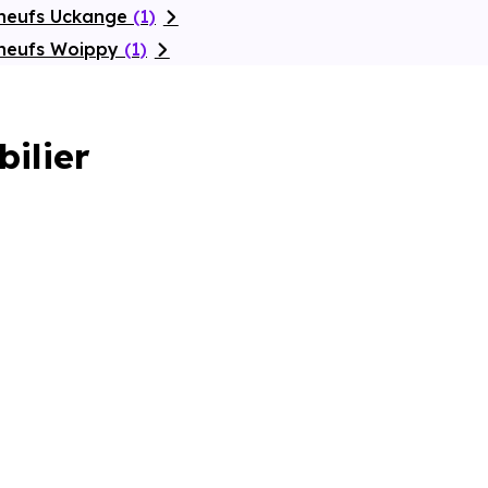
 neufs Uckange
(1)
 neufs Woippy
(1)
bilier