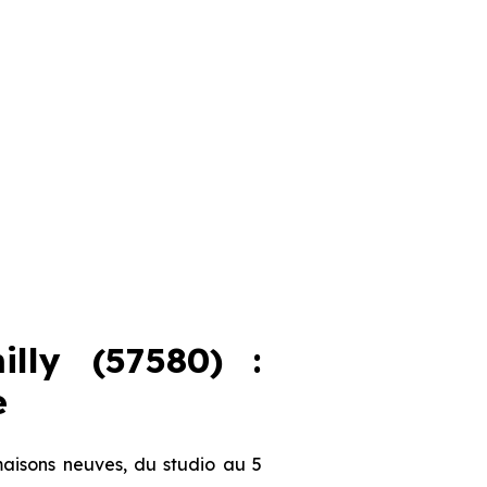
lly (57580) :
e
maisons neuves, du studio au 5