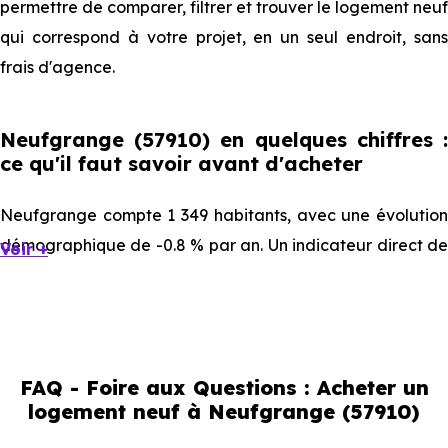
permettre de comparer, filtrer et trouver le logement neuf
qui correspond à votre projet, en un seul endroit, sans
frais d'agence.
Neufgrange (57910) en quelques chiffres :
ce qu'il faut savoir avant d'acheter
Neufgrange compte 1 349 habitants, avec une évolution
démographique de -0.8 % par an. Un indicateur direct de
Voir +
l'attractivité de la commune et du dynamisme de son
marché immobilier. La population se répartit entre 38.7 %
d'adultes (dont 73.5 % d'actifs), 37.66 % de seniors, 12.75 %
de jeunes et 10.82 % d'enfants. Un profil démographique
FAQ - Foire aux Questions : Acheter un
qui renseigne directement sur la demande locative locale
logement neuf à Neufgrange (57910)
et les typologies de biens les plus recherchées.