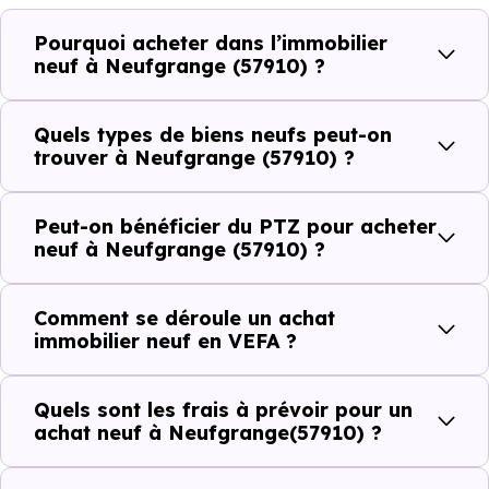
Côté cadre de vie, Neufgrange (57910) dispose de 2
Pourquoi acheter dans l’immobilier
commerces, 1 professions médicales et 2 établissements
neuf à Neufgrange (57910) ?
scolaires. Des équipements du quotidien qui constituent
autant d'arguments concrets pour habiter ou investir
Quels types de biens neufs peut-on
dans la commune.
trouver à Neufgrange (57910) ?
Peut-on bénéficier du PTZ pour acheter
Combien coûte un logement à Neufgrange
neuf à Neufgrange (57910) ?
(57910) ?
Comment se déroule un achat
C'est souvent la première question. Voici les repères de
immobilier neuf en VEFA ?
prix à connaître pour un achat immobilier à Neufgrange
(57910) :
Quels sont les frais à prévoir pour un
achat neuf à Neufgrange(57910) ?
Prix
Prix
Prix