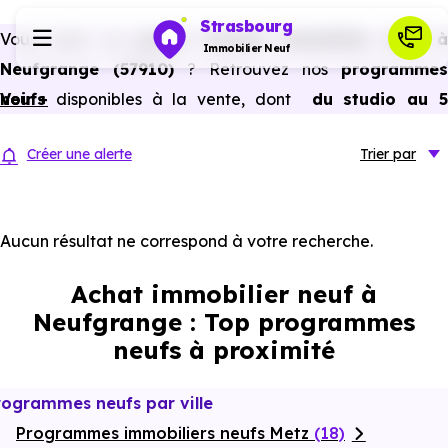
Strasbourg
Vous avez un
projet d’achat immobilier neuf 
Immobilier Neuf
Neufgrange (57910)
? Retrouvez nos
programmes
neufs
Voir +
disponibles à la vente, dont
du studio au 
Programmes neufs
pièces et plus,
à
prix promoteur
et
sans frais
Créer une alerte
Trier
par
d’agence
.
Habiter
Selon les
programmes immobiliers neufs disponible
à Neufgrange (57910)
, vous pouvez aussi bénéficier de
Aucun résultat ne correspond à votre recherche.
Investir
avantages du neuf :
PTZ, TVA réduite
dans certains cas
Achat immobilier neuf à
frais de notaire réduits, bonnes performances
Actualités
Neufgrange : Top programmes
énergétiques, garanties constructeur, etc.
neufs à proximité
Ressources
rogrammes neufs par ville
Programmes immobiliers neufs Metz
Financer
(18)