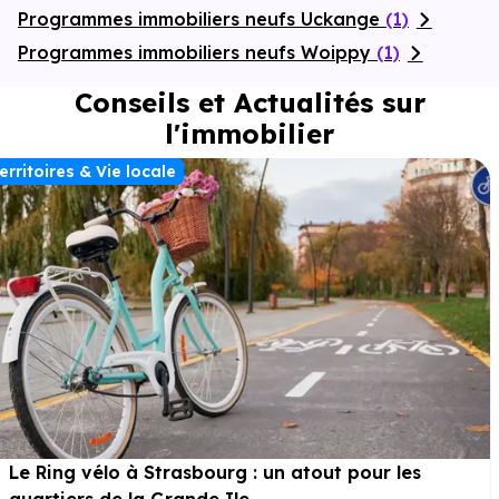
Programmes immobiliers neufs Uckange
(1)
Programmes immobiliers neufs Woippy
(1)
Conseils et Actualités sur
l'immobilier
erritoires & Vie locale
Le Ring vélo à Strasbourg : un atout pour les