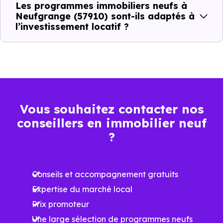
Les programmes immobiliers neufs à
minimum
moyen
maximum
Neufgrange (57910) sont-ils adaptés à
l’investissement locatif ?
2 416 €
Appartement
1 707 € /m²
3 148 € /m²
/m²
1 437 €
Maison
834 € /m²
2 245 € /m²
/m²
Vous souhaitez contacter nos
conseillers en immobilier neuf
Ces prix varient selon la localisation dans la commune, la
?
surface, les prestations et le stade d'avancement du
programme. Notre moteur de recherche vous permet
Conseils et accompagnement gratuits
d'explorer et de filtrer l'ensemble des programmes
Expertise du marché local
disponibles à Neufgrange (57910) selon votre budget.
Prix promoteur
Le parc résidentiel de Neufgrange (57910) se compose
Une large sélection de programmes neufs