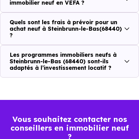
immobilier neuf en VEFA ?
C'est souvent la première question. Voici les repères de
Quels sont les frais à prévoir pour un
prix à connaître pour un achat immobilier à Steinbrunn-
achat neuf à Steinbrunn-le-Bas(68440)
le-Bas (68440) :
?
Les programmes immobiliers neufs à
Prix
Prix
Prix
Steinbrunn-le-Bas (68440) sont-ils
adaptés à l’investissement locatif ?
minimum
moyen
maximum
2 109 €
Appartement
1 370 € /m²
3 155 € /m²
/m²
2 963 €
Maison
Vous souhaitez contacter nos
1 956 € /m²
4 295 € /m²
/m²
conseillers en immobilier neuf
?