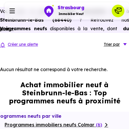
Strasbourg
Vous avez un
projet d’achat immobilier neuf 
Immobilier Neuf
Steinbrunn-le-Bas (68440)
? Retrouvez nos
programmes neufs
Voir +
disponibles à la vente, dont
du
Programmes neufs
studio au 5 pièces et plus,
à
prix promoteur
et
sans
Créer une alerte
Trier
par
frais d’agence
.
Habiter
Selon les
programmes immobiliers neufs disponible
à Steinbrunn-le-Bas (68440)
, vous pouvez auss
Aucun résultat ne correspond à votre recherche.
Investir
bénéficier des avantages du neuf :
PTZ, TVA réduite
Achat immobilier neuf à
dans certains cas, frais de notaire réduits, bonnes
Actualités
Steinbrunn-le-Bas : Top
performances énergétiques, garanties constructeur, etc.
programmes neufs à proximité
Ressources
rogrammes neufs par ville
Programmes immobiliers neufs Colmar
Financer
(6)