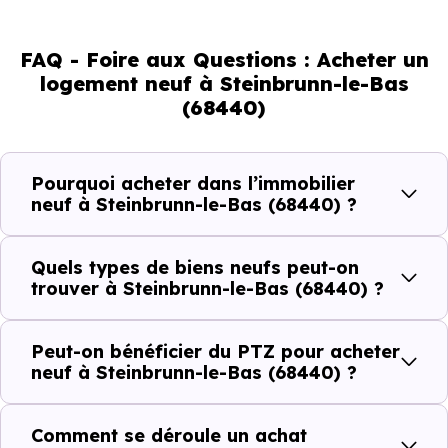
de son marché immobilier. La population se répartit entre
FAQ - Foire aux Questions : Acheter un
42.71 % d'adultes (dont 81 % d'actifs), 26.82 % de seniors,
logement neuf à Steinbrunn-le-Bas
12.35 % de jeunes et 18.35 % d'enfants. Un profil
(68440)
démographique qui renseigne directement sur la
demande locative locale et les typologies de biens les
plus recherchées.
Pourquoi acheter dans l’immobilier
neuf à Steinbrunn-le-Bas (68440) ?
Côté cadre de vie, Steinbrunn-le-Bas (68440) dispose de
2 commerces, 0 professions médicales et 1 établissements
Quels types de biens neufs peut-on
scolaires. Des équipements du quotidien qui constituent
trouver à Steinbrunn-le-Bas (68440) ?
autant d'arguments concrets pour habiter ou investir
dans la commune.
Peut-on bénéficier du PTZ pour acheter
neuf à Steinbrunn-le-Bas (68440) ?
Combien coûte un logement à Steinbrunn-
Comment se déroule un achat
le-Bas (68440) ?