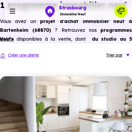
1 programme immobilier neuf
Strasbourg
Immobilier Neuf
Vous avez un
projet d’achat immobilier neuf 
Bartenheim (68870)
? Retrouvez nos
programme
Programmes neufs
neufs
Voir +
disponibles à la vente, dont
du studio au 
pièces et plus,
à
prix promoteur
et
sans frais
Habiter
Créer une alerte
Trier
par
d’agence
.
Selon les
programmes immobiliers neufs disponible
Investir
à Bartenheim (68870)
, vous pouvez aussi bénéficier de
avantages du neuf :
PTZ, TVA réduite
dans certains cas
Actualités
frais de notaire réduits, bonnes performances
énergétiques, garanties constructeur, etc.
Ressources
Financer