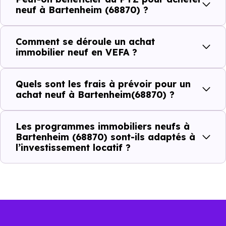
Combien coûte un logement à Bartenheim
neuf à Bartenheim (68870) ?
(68870) ?
Comment se déroule un achat
C'est souvent la première question. Voici les repères de
immobilier neuf en VEFA ?
prix à connaître pour un achat immobilier à Bartenheim
(68870) :
Quels sont les frais à prévoir pour un
achat neuf à Bartenheim(68870) ?
Prix
Prix
Prix
Les programmes immobiliers neufs à
minimum
moyen
maximum
Bartenheim (68870) sont-ils adaptés à
l’investissement locatif ?
2 699 €
Appartement
1 735 € /m²
3 912 € /m²
/m²
3 047 €
Maison
1 229 € /m²
4 461 € /m²
/m²