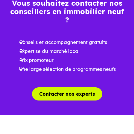
Vous souhaitez contacter nos
conseillers en immobilier neuf
Ces prix varient selon la localisation dans la commune, la
?
surface, les prestations et le stade d'avancement du
programme. Notre moteur de recherche vous permet
Conseils et accompagnement gratuits
d'explorer et de filtrer l'ensemble des programmes
Expertise du marché local
disponibles à Bartenheim (68870) selon votre budget.
Prix promoteur
Le parc résidentiel de Bartenheim (68870) se compose de
Une large sélection de programmes neufs
34 % d'appartements et 66 % de maisons, dont 1.4 % de
résidences secondaires.
Contacter nos experts
Avec 71.9 % de propriétaires et [[PourcentageLocataires]
% de locataires, Bartenheim présente deux indicateurs
complémentaires : un marché de l'accession et un
potentiel locatif à prendre en compte, pour tout projet