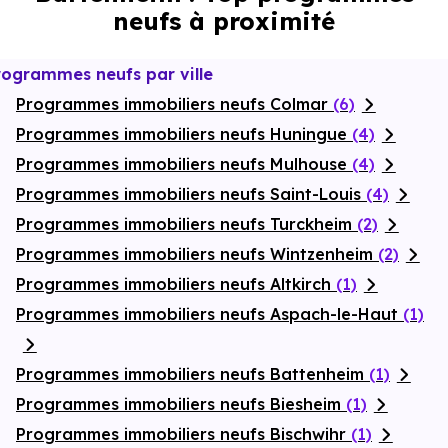
beaux jours, la
neufs à proximité
terrasse
attenante au salon devient un lieu
privilégié, prolongée par un
jardin privatif
engazonné.
Parfait pour recevoir, se détendre ou profiter de moments en
famille, dans un environnement calme et verdoyant. Une
rogrammes neufs par ville
adresse idéale pour s’installer durablement à Bartenheim, à
deux pas de Bâle.
Programmes immobiliers neufs Colmar
(6)
Programmes immobiliers neufs Huningue
(4)
Programmes immobiliers neufs Mulhouse
(4)
Programmes immobiliers neufs Saint-Louis
(4)
Programmes immobiliers neufs Turckheim
(2)
Programmes immobiliers neufs Wintzenheim
(2)
Programmes immobiliers neufs Altkirch
(1)
Programmes immobiliers neufs Aspach-le-Haut
(1)
Programmes immobiliers neufs Battenheim
(1)
Programmes immobiliers neufs Biesheim
(1)
Programmes immobiliers neufs Bischwihr
(1)