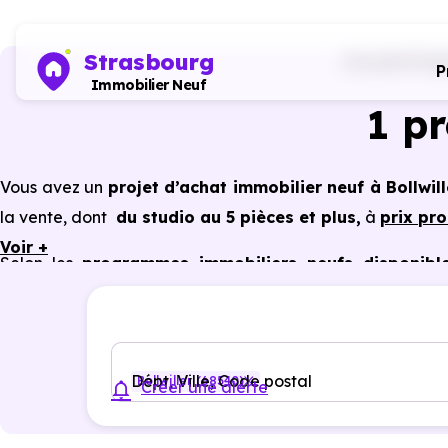
Strasbourg
Accueil
Prog
P
Immobilier Neuf
1 p
Vous avez un
projet d’achat immobilier neuf à Bollwil
la vente, dont
du studio au 5 pièces et plus,
à
prix pr
Voir +
Selon les
programmes immobiliers neufs disponible
avantages du neuf :
PTZ, TVA réduite
dans certains cas
garanties constructeur, etc.
Dépt, Ville, Code postal
Bollwiller (68540)
Créer une alerte