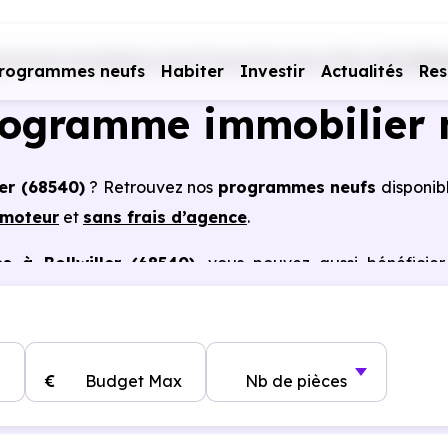
rammes immobiliers neufs Grand Est
Haut-Rhin (68)
Boll
rogrammes neufs
Habiter
Investir
Actualités
Res
rogramme immobilier 
ler (68540)
? Retrouvez nos
programmes neufs
disponib
omoteur
et
sans frais d’agence
.
s à Bollwiller (68540)
, vous pouvez aussi bénéficie
, frais de notaire réduits, bonnes performances énergéti
€
Budget Max
Nb de pièces