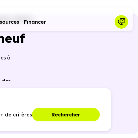
willer (68540)
sources
Financer
neuf
les à
r des
ques,
+ de critères
Rechercher