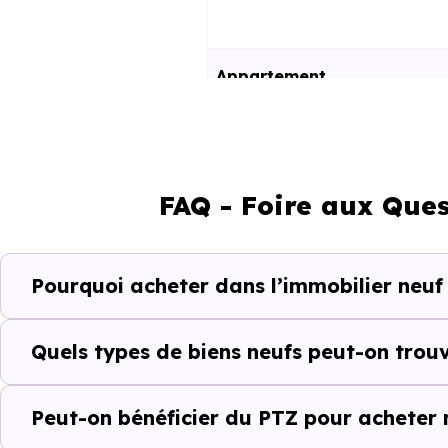
Appartement
Maison
FAQ - Foire aux Ques
Ces prix varient selon la lo
programme. Notre moteur de re
Bollwiller (68540) selon votre 
Pourquoi acheter dans l’immobilier neuf 
Le parc résidentiel de Boll
résidences secondaires.
Quels types de biens neufs peut-on trouv
Avec 64.8 % de propriétaires
Peut-on bénéficier du PTZ pour acheter n
complémentaires : un march
d'investissement ou d'achat de 