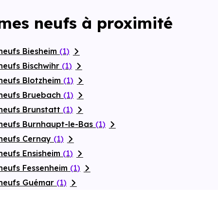
mmes neufs à proximité
neufs Biesheim
(1)
neufs Bischwihr
(1)
neufs Blotzheim
(1)
 neufs Bruebach
(1)
neufs Brunstatt
(1)
neufs Burnhaupt-le-Bas
(1)
 neufs Cernay
(1)
neufs Ensisheim
(1)
neufs Fessenheim
(1)
 neufs Guémar
(1)