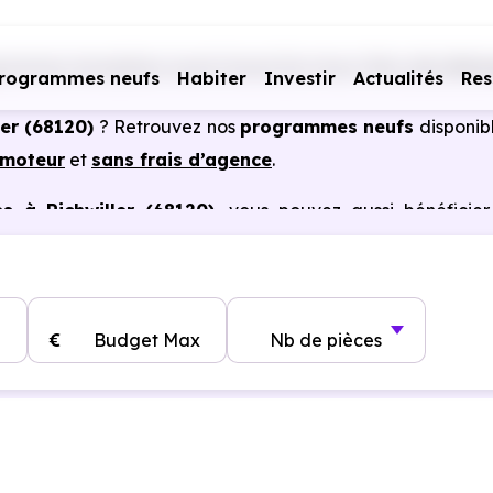
rammes immobiliers neufs Grand Est
Haut-Rhin (68)
Rich
rogrammes neufs
Habiter
Investir
Actualités
Res
ler (68120)
? Retrouvez nos
programmes neufs
disponib
omoteur
et
sans frais d’agence
.
s à Richwiller (68120)
, vous pouvez aussi bénéficie
, frais de notaire réduits, bonnes performances énergéti
€
Budget Max
Nb de pièces