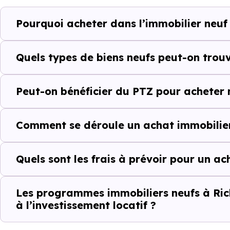
Richwiller (68120) selon votre 
Pourquoi acheter dans l’immobilier neuf 
Le parc résidentiel de Richw
résidences secondaires.
Quels types de biens neufs peut-on trouv
Avec 71.6 % de propriétaires
Peut-on bénéficier du PTZ pour acheter n
complémentaires : un march
d'investissement ou d'achat de 
Comment se déroule un achat immobilier
Acheter dans le ne
Quels sont les frais à prévoir pour un ac
au-delà du prix a
À première vue, le
prix au m² 
Les programmes immobiliers neufs à Rich
à l’investissement locatif ?
ancien. Pourtant, ce chiffre se
il faut regarder l’ensemble de 