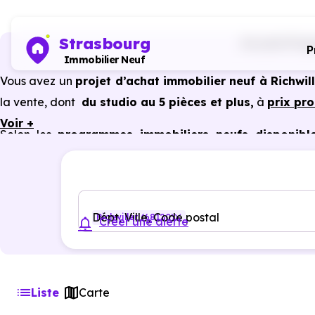
Strasbourg
Accueil
Prog
P
Immobilier Neuf
Vous avez un
projet d’achat immobilier neuf à Richwil
la vente, dont
du studio au 5 pièces et plus,
à
prix pr
Voir +
Selon les
programmes immobiliers neufs disponible
avantages du neuf :
PTZ, TVA réduite
dans certains cas
garanties constructeur, etc.
Dépt, Ville, Code postal
Richwiller (68120)
Créer une alerte
Liste
Carte