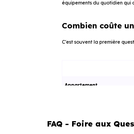
équipements du quotidien qui c
Combien coûte un 
C'est souvent la première questi
Appartement
Maison
FAQ - Foire aux Ques
Ces prix varient selon la lo
programme. Notre moteur de re