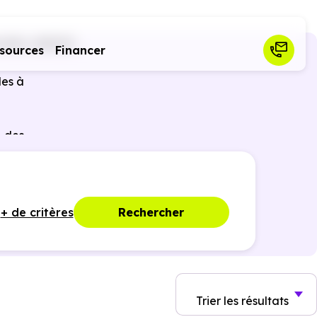
willer (68120)
sources
Financer
les à
r des
ques,
+ de critères
Rechercher
Trier
les résultats