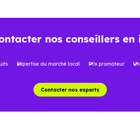
ns l’ancien
Dans le neuf
ontacter nos conseillers en 
Environ
2 à 3 %
, soi
iron
7 à 8 %
du prix d’achat
l’acquisition
its
Expertise du marché local
Prix promoteur
Un
 limitées selon le type de bien et le
Possibilité de bénéfi
et
réduite
, sous conditi
Contacter nos experts
able, avec parfois des travaux à
Logement conforme a
oir
des charges mieux ma
aîchissement, rénovation ou mises
Aucun gros travaux à 
 normes possibles