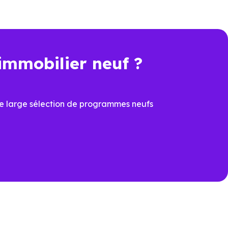
immobilier neuf ?
t une économie importante dès
e large sélection de programmes neufs
cier du
PTZ
et de la
TVA
ons
ux dernières normes, avec
îtrisées
prévoir à la livraison