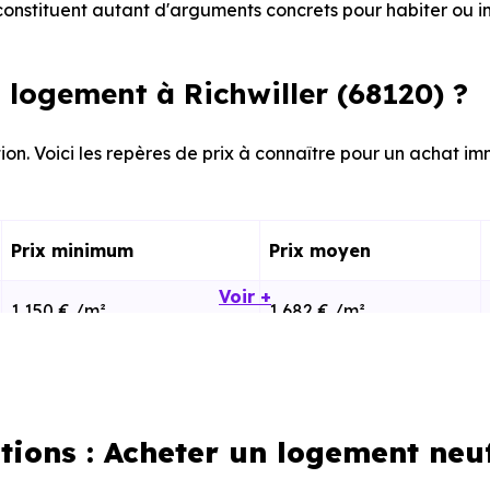
onstituent autant d'arguments concrets pour habiter ou i
logement à Richwiller (68120) ?
on. Voici les repères de prix à connaître pour un achat imm
Prix minimum
Prix moyen
Voir +
1 150 € /m²
1 682 € /m²
1 769 € /m²
2 441 € /m²
tions : Acheter un logement neuf
calisation dans la commune, la surface, les prestation
cherche vous permet d'explorer et de filtrer l'ensembl