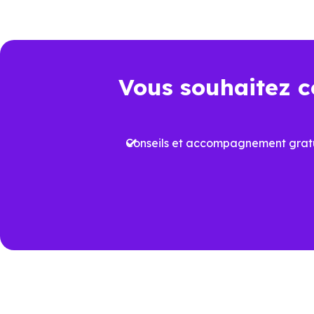
juridique et dépenses à venir.
Point de comparaison
Da
Vous souhaitez c
Frais de notaire
Env
Conseils et accompagnement gratu
Plus
Aides à l’achat
proj
Performance
Vari
énergétique
prév
Travaux à court
Rafr
terme
aux