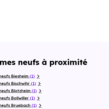
mmes neufs à proximité
neufs Biesheim
(1)
neufs Bischwihr
(1)
neufs Blotzheim
(1)
eufs Bollwiller
(1)
 neufs Bruebach
(1)