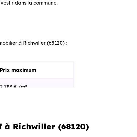
nvestir dans la commune.
obilier à Richwiller (68120) :
Prix maximum
2 783 € /m²
3 599 € /m²
 à Richwiller (68120)
s et le stade d'avancement du
e des programmes disponibles à