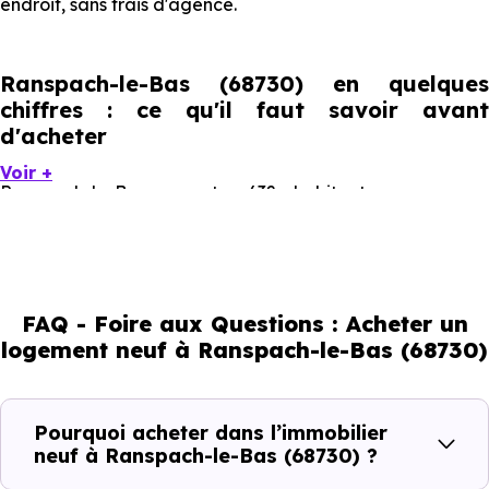
endroit, sans frais d'agence.
Ranspach-le-Bas (68730) en quelques
chiffres : ce qu'il faut savoir avant
d'acheter
Voir +
Ranspach-le-Bas compte 632 habitants, avec une
évolution démographique de -0.5 % par an. Un indicateur
direct de l'attractivité de la commune et du dynamisme
de son marché immobilier. La population se répartit entre
FAQ - Foire aux Questions : Acheter un
40.03 % d'adultes (dont 76.9 % d'actifs), 33.23 % de
logement neuf à Ranspach-le-Bas (68730)
seniors, 15.03 % de jeunes et 11.87 % d'enfants. Un profil
démographique qui renseigne directement sur la
demande locative locale et les typologies de biens les
Pourquoi acheter dans l’immobilier
plus recherchées.
neuf à Ranspach-le-Bas (68730) ?