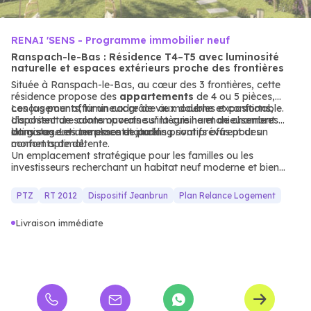
RENAI 'SENS - Programme immobilier neuf
Ranspach-le-Bas : Résidence T4–T5 avec luminosité
naturelle et espaces extérieurs proche des frontières
Située à Ranspach-le-Bas, au cœur des 3 frontières, cette
résidence propose des
appartements
de 4 ou 5 pièces,
conçus pour offrir un cadre de vie moderne et confortable.
Les logements, lumineux grâce aux doubles expositions,
L’architecture contemporaine s’intègre harmonieusement
disposent de salons ouverts sur la cuisine et de chambres
dans son environnement naturel.
intimistes. Les terrasses et jardins privatifs offrent des
Un garage et une place de parking sont prévus pour un
moments de détente.
confort optimal.
Un emplacement stratégique pour les familles ou les
investisseurs recherchant un habitat neuf moderne et bien
desservi.
PTZ
RT 2012
Dispositif Jeanbrun
Plan Relance Logement
Livraison immédiate