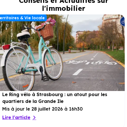
Conseils et Actualités sur
l'immobilier
erritoires & Vie locale
Le Ring vélo à Strasbourg : un atout pour les
quartiers de la Grande Ile
Mis à jour le 28 juillet 2026 à 16h30
Lire l'article