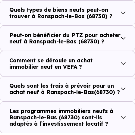
Côté cadre de vie, Ranspach-le-Bas (68730) dispose de 2
Quels types de biens neufs peut-on
commerces, 0 professions médicales et 0 établissements
trouver à Ranspach-le-Bas (68730) ?
scolaires. Des équipements du quotidien qui constituent
autant d'arguments concrets pour habiter ou investir
Peut-on bénéficier du PTZ pour acheter
dans la commune.
neuf à Ranspach-le-Bas (68730) ?
Comment se déroule un achat
Combien coûte un logement à Ranspach-
immobilier neuf en VEFA ?
le-Bas (68730) ?
C'est souvent la première question. Voici les repères de
Quels sont les frais à prévoir pour un
achat neuf à Ranspach-le-Bas(68730) ?
prix à connaître pour un achat immobilier à Ranspach-le-
Bas (68730) :
Les programmes immobiliers neufs à
Ranspach-le-Bas (68730) sont-ils
adaptés à l’investissement locatif ?
Prix
Prix
Prix