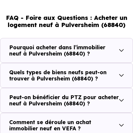
marché immobilier. La population se répartit entre 41.5 %
d'adultes (dont 73 % d'actifs), 23.87 % de seniors, 16.88 %
FAQ - Foire aux Questions : Acheter un
de jeunes et 17.72 % d'enfants. Un profil démographique
logement neuf à Pulversheim (68840)
qui renseigne directement sur la demande locative locale
et les typologies de biens les plus recherchées.
Pourquoi acheter dans l’immobilier
Côté cadre de vie, Pulversheim (68840) dispose de 3
neuf à Pulversheim (68840) ?
commerces, 7 professions médicales et 6 établissements
scolaires. Des équipements du quotidien qui constituent
Quels types de biens neufs peut-on
autant d'arguments concrets pour habiter ou investir
trouver à Pulversheim (68840) ?
dans la commune.
Peut-on bénéficier du PTZ pour acheter
neuf à Pulversheim (68840) ?
Combien coûte un logement à Pulversheim
(68840) ?
Comment se déroule un achat
immobilier neuf en VEFA ?
C'est souvent la première question. Voici les repères de