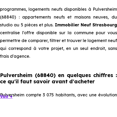
programmes, logements neufs disponibles à Pulversheim
(68840) : appartements neufs et maisons neuves, du
studio au 5 pièces et plus.
Immobilier Neuf Strasbourg
centralise l'offre disponible sur la commune pour vous
permettre de comparer, filtrer et trouver le logement neuf
qui correspond à votre projet, en un seul endroit, sans
frais d'agence.
Pulversheim (68840) en quelques chiffres :
ce qu'il faut savoir avant d'acheter
Pulversheim compte 3 075 habitants, avec une évolution
Voir +
démographique de 0.8 % par an. Un indicateur direct de
l'attractivité de la commune et du dynamisme de son