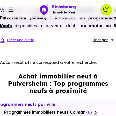
Strasbourg
Vous avez un
projet d’achat immobilier neuf 
Immobilier Neuf
Pulversheim (68840)
? Retrouvez nos
programme
neufs
Voir +
disponibles à la vente, dont
du studio au 
Programmes neufs
pièces et plus,
à
prix promoteur
et
sans frais
Créer une alerte
Trier
par
d’agence
.
Habiter
Selon les
programmes immobiliers neufs disponible
à Pulversheim (68840)
, vous pouvez aussi bénéficie
Aucun résultat ne correspond à votre recherche.
Investir
des avantages du neuf :
PTZ, TVA réduite
dans certains
Achat immobilier neuf à
cas, frais de notaire réduits, bonnes performances
Actualités
Pulversheim : Top programmes
énergétiques, garanties constructeur, etc.
neufs à proximité
Ressources
rogrammes neufs par ville
Programmes immobiliers neufs Colmar
Financer
(6)