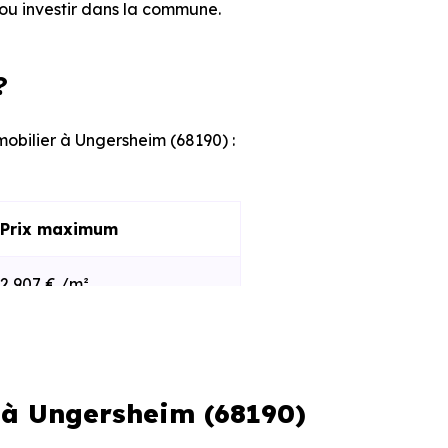
ou investir dans la commune.
?
mobilier à Ungersheim (68190) :
Prix maximum
2 907 € /m²
3 321 € /m²
f à Ungersheim (68190)
s et le stade d'avancement du
e des programmes disponibles à