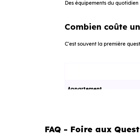
Des équipements du quotidien q
Combien coûte un
C'est souvent la première quest
Appartement
Maison
FAQ - Foire aux Quest
Ces prix varient selon la lo
programme. Notre moteur de re