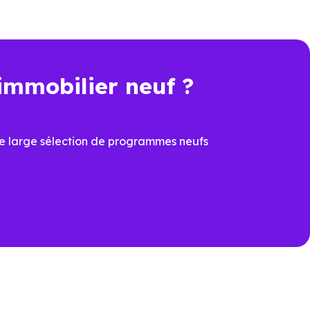
immobilier neuf ?
t une économie importante dès
e large sélection de programmes neufs
cier du
PTZ
et de la
TVA
ons
ux dernières normes, avec
îtrisées
prévoir à la livraison