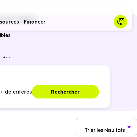
sheim (68190)
sources
Financer
ibles
r des
ques,
+ de critères
Rechercher
Trier
les résultats