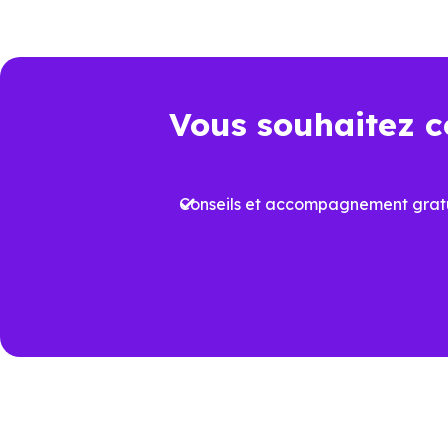
juridique et dépenses à venir.
Point de comparaison
Da
Vous souhaitez c
Frais de notaire
Env
Conseils et accompagnement gratu
Plus
Aides à l’achat
proj
Performance
Vari
énergétique
prév
Travaux à court
Rafr
terme
aux