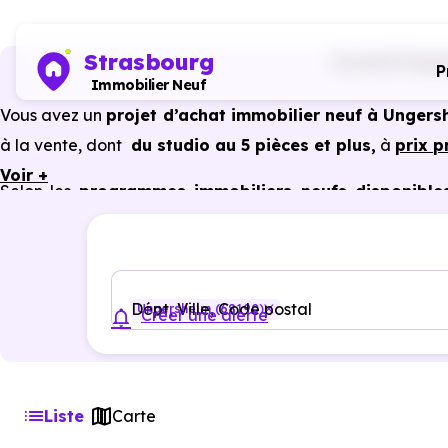
Strasbourg
Accueil
Progra
P
Immobilier Neuf
Vous avez un
projet d’achat immobilier neuf à Ungers
à la vente, dont
du studio au 5 pièces et plus,
à
prix 
Voir +
Selon les
programmes immobiliers neufs disponible
avantages du neuf :
PTZ, TVA réduite
dans certains cas
garanties constructeur, etc.
Dépt, Ville, Code postal
Ungersheim (68190)
Créer une alerte
Liste
Carte