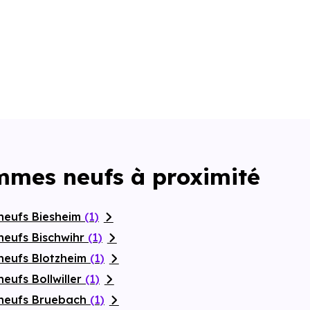
mmes neufs à proximité
neufs Biesheim
(1)
neufs Bischwihr
(1)
neufs Blotzheim
(1)
eufs Bollwiller
(1)
 neufs Bruebach
(1)