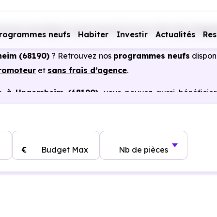
mmes immobiliers neufs Grand Est
Haut-Rhin (68)
Unger
rogrammes neufs
Habiter
Investir
Actualités
Res
heim (68190)
? Retrouvez nos
programmes neufs
dispon
promoteur
et
sans frais d’agence
.
s à Ungersheim (68190)
, vous pouvez aussi bénéficie
, frais de notaire réduits, bonnes performances énergéti
€
Budget Max
Nb de pièces