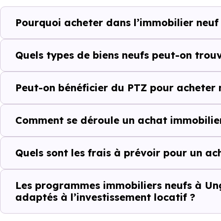
Ungersheim (68190) selon votr
Pourquoi acheter dans l’immobilier neuf
Le parc résidentiel de Unger
résidences secondaires.
Quels types de biens neufs peut-on trou
Avec 77.1 % de propriétaires
Peut-on bénéficier du PTZ pour acheter 
complémentaires : un march
d'investissement ou d'achat de 
Comment se déroule un achat immobilier
Acheter dans le n
Quels sont les frais à prévoir pour un a
comparer au-delà
À première vue, le
prix au m² 
Les programmes immobiliers neufs à Ung
adaptés à l’investissement locatif ?
ancien. Pourtant, ce chiffre se
il faut regarder l’ensemble de 