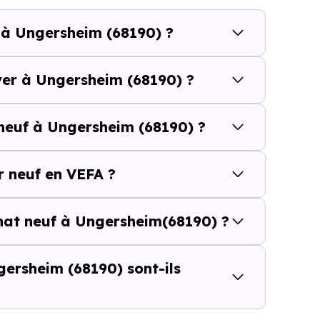
e budget.
 à Ungersheim (68190) ?
sheim (68190) se compose de 14 % d'appartements et 8
ver à Ungersheim (68190) ?
 et [[PourcentageLocataires] % de locataires, Ungersh
neuf à Ungersheim (68190) ?
é de l'accession et un potentiel locatif à prendre 
résidence principale..
 neuf en VEFA ?
euf ou dans l’ancien à Ungersheim 
chat neuf à Ungersheim(68190) ?
 du prix au m²
d’un logement neuf à Ungersheim (68190)
peut sembler 
ersheim (68190) sont-ils
ul ne suffit pas à évaluer le vrai coût d’un achat immobili
l’opération : frais d’acquisition, financement, travaux, pe