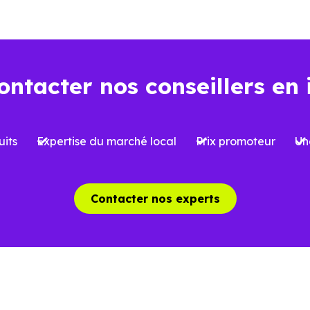
ns l’ancien
Dans le neuf
ontacter nos conseillers en 
Environ
2 à 3 %
, soi
iron
7 à 8 %
du prix d’achat
l’acquisition
its
Expertise du marché local
Prix promoteur
Un
 limitées selon le type de bien et le
Possibilité de bénéfi
et
réduite
, sous conditi
Contacter nos experts
able, avec parfois des travaux à
Logement conforme a
oir
des charges mieux ma
aîchissement, rénovation ou mises
Aucun gros travaux à 
 normes possibles