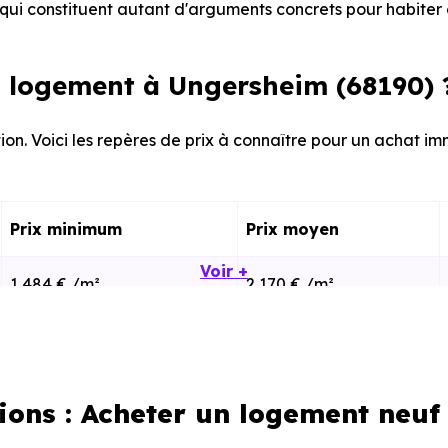
ui constituent autant d'arguments concrets pour habiter 
 logement à Ungersheim (68190) 
ion. Voici les repères de prix à connaître pour un achat im
Prix minimum
Prix moyen
Voir +
1 484 € /m²
2 170 € /m²
1 268 € /m²
2 328 € /m²
ions : Acheter un logement neu
calisation dans la commune, la surface, les prestation
cherche vous permet d'explorer et de filtrer l'ensembl