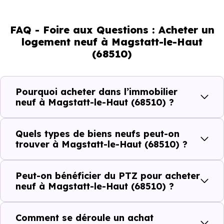
de son marché immobilier. La population se répartit entre
FAQ - Foire aux Questions : Acheter un
46.58 % d'adultes (dont 73.4 % d'actifs), 23.13 % de
logement neuf à Magstatt-le-Haut
seniors, 13.68 % de jeunes et 16.61 % d'enfants. Un profil
(68510)
démographique qui renseigne directement sur la
demande locative locale et les typologies de biens les
plus recherchées.
Pourquoi acheter dans l’immobilier
neuf à Magstatt-le-Haut (68510) ?
Côté cadre de vie, Magstatt-le-Haut (68510) dispose de
0 commerces, 1 professions médicales et 1 établissements
Quels types de biens neufs peut-on
scolaires. Des équipements du quotidien qui constituent
trouver à Magstatt-le-Haut (68510) ?
autant d'arguments concrets pour habiter ou investir
dans la commune.
Peut-on bénéficier du PTZ pour acheter
neuf à Magstatt-le-Haut (68510) ?
Combien coûte un logement à Magstatt-le-
Comment se déroule un achat
Haut (68510) ?