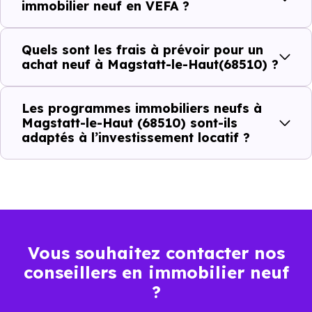
immobilier neuf en VEFA ?
C'est souvent la première question. Voici les repères de
Quels sont les frais à prévoir pour un
prix à connaître pour un achat immobilier à Magstatt-le-
achat neuf à Magstatt-le-Haut(68510) ?
Haut (68510) :
Les programmes immobiliers neufs à
Magstatt-le-Haut (68510) sont-ils
Prix
Prix
Prix
adaptés à l’investissement locatif ?
minimum
moyen
maximum
2 222 €
Appartement
1 595 € /m²
3 323 € /m²
/m²
Vous souhaitez contacter nos
2 565 €
Maison
1 855 € /m²
3 684 € /m²
conseillers en immobilier neuf
/m²
?