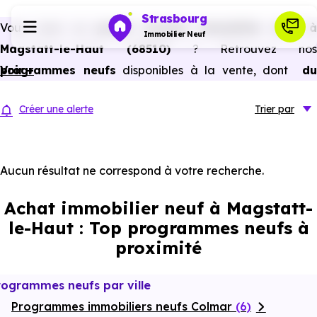
Strasbourg
Vous avez un
projet d’achat immobilier neuf 
Immobilier Neuf
Magstatt-le-Haut (68510)
? Retrouvez nos
programmes neufs
Voir +
disponibles à la vente, dont
du
Programmes neufs
studio au 5 pièces et plus,
à
prix promoteur
et
sans
Créer une alerte
Trier
par
frais d’agence
.
Habiter
Selon les
programmes immobiliers neufs disponible
à Magstatt-le-Haut (68510)
, vous pouvez aussi
Aucun résultat ne correspond à votre recherche.
Investir
bénéficier des avantages du neuf :
PTZ, TVA réduite
Achat immobilier neuf à Magstatt-
dans certains cas, frais de notaire réduits, bonnes
Actualités
le-Haut : Top programmes neufs à
performances énergétiques, garanties constructeur, etc.
proximité
Ressources
rogrammes neufs par ville
Programmes immobiliers neufs Colmar
Financer
(6)