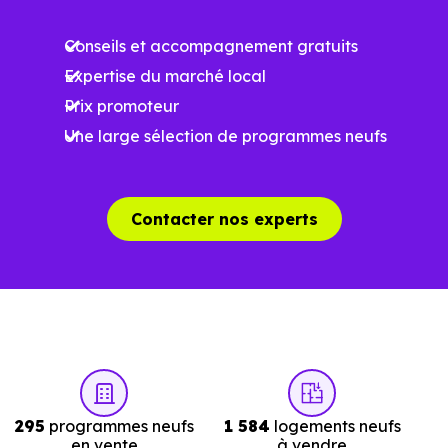
Ces prix varient selon la localisation dans la commune, la
Conseils et accompagnement gratuits
surface, les prestations et le stade d'avancement du
Expertise du marché local
programme. Notre moteur de recherche vous permet
Prix promoteur
d'explorer et de filtrer l'ensemble des programmes
Une large sélection de programmes neufs
disponibles à Magstatt-le-Haut (68510) selon votre
budget.
Le parc résidentiel de Magstatt-le-Haut (68510) se
Contacter nos experts
compose de 9 % d'appartements et 91 % de maisons, dont
0 % de résidences secondaires.
Avec 81.6 % de propriétaires et [[PourcentageLocataires]
% de locataires, Magstatt-le-Haut présente deux
indicateurs complémentaires : un marché de l'accession
et un potentiel locatif à prendre en compte, pour tout
295
programmes neufs
1 584
logements neufs
projet d'investissement ou d'achat de résidence
en vente
à vendre