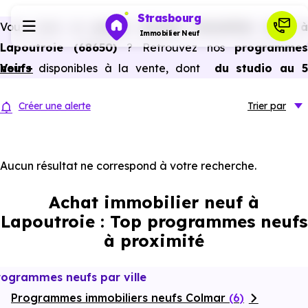
Strasbourg
Vous avez un
projet d’achat immobilier neuf 
Immobilier Neuf
Lapoutroie (68650)
? Retrouvez nos
programmes
neufs
Voir +
disponibles à la vente, dont
du studio au 
Programmes neufs
pièces et plus,
à
prix promoteur
et
sans frais
Créer une alerte
Trier
par
d’agence
.
Habiter
Selon les
programmes immobiliers neufs disponible
à Lapoutroie (68650)
, vous pouvez aussi bénéficier de
Aucun résultat ne correspond à votre recherche.
Investir
avantages du neuf :
PTZ, TVA réduite
dans certains cas
Achat immobilier neuf à
frais de notaire réduits, bonnes performances
Actualités
Lapoutroie : Top programmes neufs
énergétiques, garanties constructeur, etc.
à proximité
Ressources
rogrammes neufs par ville
Programmes immobiliers neufs Colmar
Financer
(6)