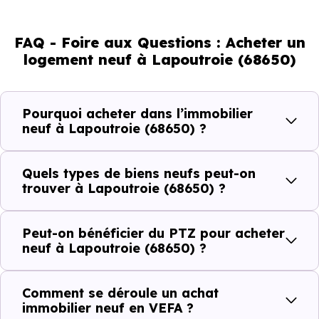
d'adultes (dont 69.4 % d'actifs), 36.81 % de seniors, 12.98
% de jeunes et 14.42 % d'enfants. Un profil
FAQ - Foire aux Questions : Acheter un
démographique qui renseigne directement sur la
logement neuf à Lapoutroie (68650)
demande locative locale et les typologies de biens les
plus recherchées.
Pourquoi acheter dans l’immobilier
Côté cadre de vie, Lapoutroie (68650) dispose de 13
neuf à Lapoutroie (68650) ?
commerces, 3 professions médicales et 1 établissements
scolaires. Des équipements du quotidien qui constituent
Quels types de biens neufs peut-on
autant d'arguments concrets pour habiter ou investir
trouver à Lapoutroie (68650) ?
dans la commune.
Peut-on bénéficier du PTZ pour acheter
neuf à Lapoutroie (68650) ?
Combien coûte un logement à Lapoutroie
(68650) ?
Comment se déroule un achat
immobilier neuf en VEFA ?
C'est souvent la première question. Voici les repères de