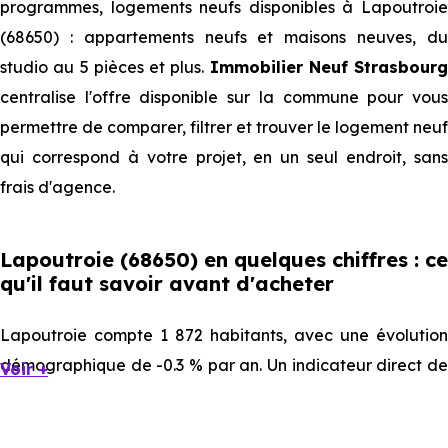
programmes, logements neufs disponibles à Lapoutroie
(68650) : appartements neufs et maisons neuves, du
studio au 5 pièces et plus.
Immobilier Neuf Strasbourg
centralise l'offre disponible sur la commune pour vous
permettre de comparer, filtrer et trouver le logement neuf
qui correspond à votre projet, en un seul endroit, sans
frais d'agence.
Lapoutroie (68650) en quelques chiffres : ce
qu'il faut savoir avant d'acheter
Lapoutroie compte 1 872 habitants, avec une évolution
démographique de -0.3 % par an. Un indicateur direct de
Voir +
l'attractivité de la commune et du dynamisme de son
marché immobilier. La population se répartit entre 35.79 %