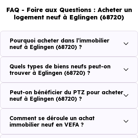
de jeunes et 16.99 % d'enfants. Un profil démographique
FAQ - Foire aux Questions : Acheter un
qui renseigne directement sur la demande locative locale
logement neuf à Eglingen (68720)
et les typologies de biens les plus recherchées.
Côté cadre de vie, Eglingen (68720) dispose de 1
Pourquoi acheter dans l’immobilier
commerces, 0 professions médicales et 1 établissements
neuf à Eglingen (68720) ?
scolaires. Des équipements du quotidien qui constituent
autant d'arguments concrets pour habiter ou investir
Quels types de biens neufs peut-on
dans la commune.
trouver à Eglingen (68720) ?
Peut-on bénéficier du PTZ pour acheter
Combien coûte un logement à Eglingen
neuf à Eglingen (68720) ?
(68720) ?
Comment se déroule un achat
C'est souvent la première question. Voici les repères de
immobilier neuf en VEFA ?
prix à connaître pour un achat immobilier à Eglingen
(68720) :