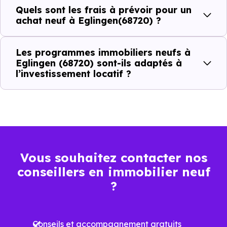
Quels sont les frais à prévoir pour un
achat neuf à Eglingen(68720) ?
Prix
Prix
Prix
Les programmes immobiliers neufs à
minimum
moyen
maximum
Eglingen (68720) sont-ils adaptés à
l’investissement locatif ?
2 174 €
Appartement
1 419 € /m²
2 949 € /m²
/m²
2 281 €
Maison
1 294 € /m²
3 057 € /m²
/m²
Vous souhaitez contacter nos
conseillers en immobilier neuf
Ces prix varient selon la localisation dans la commune, la
?
surface, les prestations et le stade d'avancement du
programme. Notre moteur de recherche vous permet
Conseils et accompagnement gratuits
d'explorer et de filtrer l'ensemble des programmes