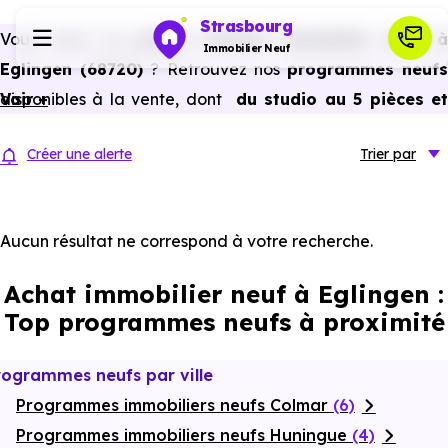
Strasbourg
Vous avez un
projet d’achat immobilier neuf 
Immobilier Neuf
Eglingen (68720)
? Retrouvez nos
programmes neuf
disponibles à la vente, dont
Voir +
du studio au 5 pièces e
Programmes neufs
plus,
à
prix promoteur
et
sans frais d’agence
.
Créer une alerte
Trier
par
Selon les
programmes immobiliers neufs disponible
Habiter
à Eglingen (68720)
, vous pouvez aussi bénéficier de
avantages du neuf :
PTZ, TVA réduite
dans certains cas
Aucun résultat ne correspond à votre recherche.
Investir
frais de notaire réduits, bonnes performances
Achat immobilier neuf à Eglingen :
énergétiques, garanties constructeur, etc.
Actualités
Top programmes neufs à proximité
Ressources
rogrammes neufs par ville
Programmes immobiliers neufs Colmar
(6)
Financer
Programmes immobiliers neufs Huningue
(4)