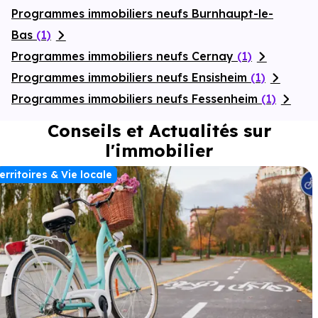
Programmes immobiliers neufs Burnhaupt-le-
Bas
(1)
Programmes immobiliers neufs Cernay
(1)
Programmes immobiliers neufs Ensisheim
(1)
Programmes immobiliers neufs Fessenheim
(1)
Conseils et Actualités sur
l'immobilier
erritoires & Vie locale