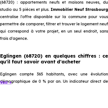
(68720) : appartements neufs et maisons neuves, du
studio au 5 pièces et plus.
Immobilier Neuf Strasbourg
centralise l'offre disponible sur la commune pour vous
permettre de comparer, filtrer et trouver le logement neuf
qui correspond à votre projet, en un seul endroit, sans
frais d'agence.
Eglingen (68720) en quelques chiffres : ce
qu'il faut savoir avant d'acheter
Eglingen compte 365 habitants, avec une évolution
démographique de 0 % par an. Un indicateur direct de
Voir +
l'attractivité de la commune et du dynamisme de son
marché immobilier. La population se répartit entre 45.75 %
d'adultes (dont 79.5 % d'actifs), 20 % de seniors, 17.26 %