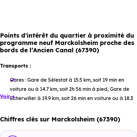
Points d'intérêt du quartier à proximité du
programme neuf Marckolsheim proche des
bords de l’Ancien Canal (67390)
Transports :
Gares :
Gare de Sélestat
à 15.5 km, soit 19 min en
voiture ou à 14.7 km, soit 2h 56 min à pied
,
Gare de
Voir +
Scherwiller
à 19.9 km, soit 26 min en voiture ou à 18.3
km, soit 3h 40 min à pied
.
Chiffres clés sur Marckolsheim (67390)
Bus :
Ligne 520 : Marckolsheim - Rue d'Elsenheim
à
186 m, soit 1 min en voiture ou à 186 m, soit 2 min à