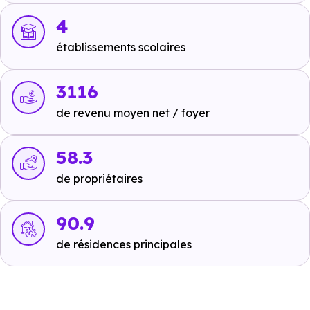
Crèche :
4
Maison de l'enfant au Jardin des Loupiots
à 1.1
établissements scolaires
km, soit 2 min en voiture ou à 1.1 km, soit 13 min à
pied
.
3116
Maternelle :
de revenu moyen net / foyer
Ecole maternelle Simone Veil
à 1.5 km, soit 3 min
en voiture ou à 1.5 km, soit 18 min à pied
.
58.3
Primaire :
de propriétaires
Ecole élémentaire Jules Ferry
à 1.6 km, soit 3 min
en voiture ou à 1.6 km, soit 19 min à pied
.
90.9
Collège :
de résidences principales
Collège Jean Jacques Waltz
à 1.8 km, soit 4 min
en voiture ou à 1.8 km, soit 22 min à pied
.
Lycée :