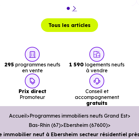
pied
.
Poste :
La Poste Muttersholtz
à 6 km, soit 9 min e
Tous les articles
voiture ou à 5.9 km, soit 1h 10 min à pied
.
Bibliothèque :
Mediathèque intercommunale de
Sélestat
à 6.8 km, soit 9 min en voiture ou à 6.3 km
soit 1h 15 min à pied
.
295
programmes neufs
1 590
logements neufs
en vente
à vendre
Prix direct
Conseil et
Promoteur
accompagnement
gratuits
Accueil
Programmes immobiliers neufs Grand Est
Bas-Rhin (67)
Ebersheim (67600)
 immobilier neuf à Ebersheim secteur résidentiel près