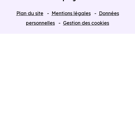
Tous nos Programmes neufs
Plan du site
Mentions légales
Données
Programmes neufs Dispositif Jeanbrun
personnelles
Gestion des cookies
Retour