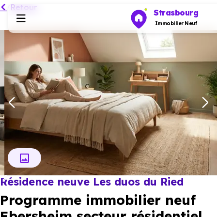
Retour
Strasbourg
Immobilier Neuf
Programmes neufs
Habiter
Investir
Actualités
Résidence neuve Les duos du Ried
Ressources
Programme immobilier neuf
Financer
Ebersheim secteur résidentiel