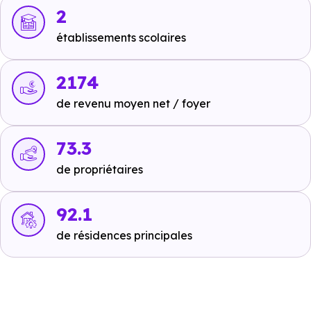
2
Ecoles :
établissements scolaires
Crèche :
Les Marcassins
à 783 m, soit 2 min en voiture ou à
2174
696 m, soit 8 min à pied
.
de revenu moyen net / foyer
Maternelle :
Ecole primaire
à 921 m, soit 2 min en voiture ou à
73.3
833 m, soit 10 min à pied
.
de propriétaires
Primaire :
Ecole primaire
à 921 m, soit 2 min en voiture ou à
92.1
833 m, soit 10 min à pied
.
de résidences principales
Collège :
Collège Beatus Rhenanus
à 5.8 km, soit 8 min en
voiture ou à 5.4 km, soit 1h 05 min à pied
.