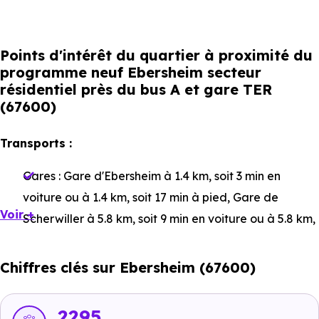
Points d'intérêt du quartier à proximité du
programme neuf Ebersheim secteur
résidentiel près du bus A et gare TER
(67600)
Transports :
Gares :
Gare d'Ebersheim
à 1.4 km, soit 3 min en
voiture ou à 1.4 km, soit 17 min à pied
,
Gare de
Voir +
Scherwiller
à 5.8 km, soit 9 min en voiture ou à 5.8 km,
soit 1h 09 min à pied
,
Gare de Dambach-la-Ville
à 6.6
km, soit 10 min en voiture ou à 6.5 km, soit 1h 18 min à
Chiffres clés sur Ebersheim (67600)
pied
.
Bus :
Ligne TIS A : Chapelle Notre Dame
à 61 m, soit 0
2295