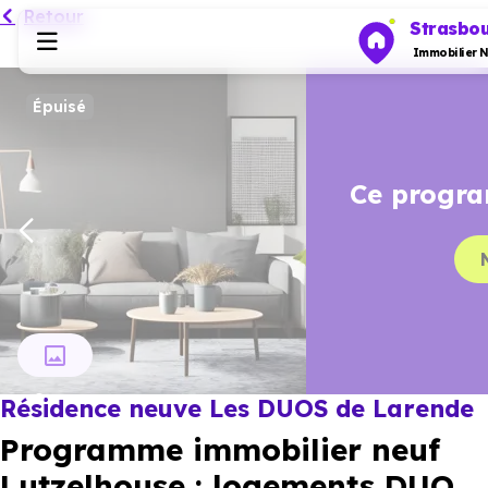
Retour
Strasbo
Immobilier N
Épuisé
Programmes neufs
Ce programme vous intéresse
Habiter
Nous contacter
Investir
Actualités
Résidence neuve Les DUOS de Larende
Ressources
Programme immobilier neuf
Financer
Lutzelhouse : logements DUO