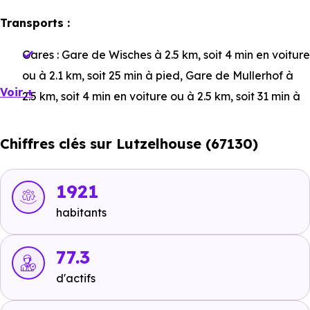
Transports :
Gares :
Gare de Wisches
à 2.5 km, soit 4 min en voiture
ou à 2.1 km, soit 25 min à pied
,
Gare de Mullerhof
à
Voir +
2.5 km, soit 4 min en voiture ou à 2.5 km, soit 31 min à
pied
,
Gare de Lutzelhouse
à 1 km, soit 2 min en
voiture ou à 1.1 km, soit 13 min à pied
.
Chiffres clés sur Lutzelhouse (67130)
Bus :
Arrêt Bus
à 366 m, soit 1 min en voiture ou à 366
m, soit 4 min à pied
,
Lutzelhouse
à 1.1 km, soit 2 min
1921
en voiture ou à 1.1 km, soit 13 min à pied
.
habitants
Tramway :
non disponible
.
77.3
Métro :
non disponible
.
d'actifs
RER :
non disponible
.