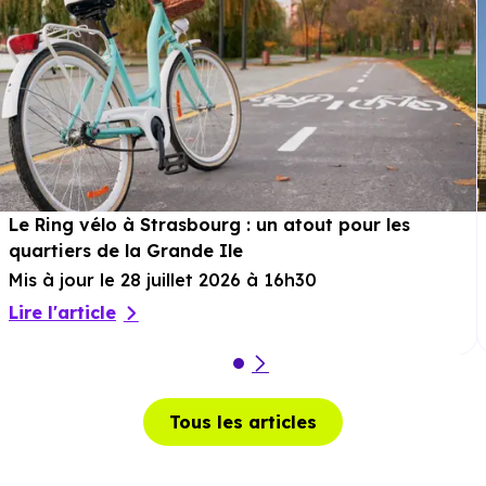
min en voiture ou à 1.4 km, soit 16 min à pied
.
Services :
Police :
Gendarmerie - Brigade de Schirmeck
à 8.9
km, soit 10 min en voiture ou à 7.6 km, soit 1h 30 min à
Le Ring vélo à Strasbourg : un atout pour les
pied
.
quartiers de la Grande Ile
Poste :
La Poste Wisches
à 2.3 km, soit 3 min en voitur
Mis à jour le 28 juillet 2026 à 16h30
ou à 1.9 km, soit 22 min à pied
.
Lire l'article
Bibliothèque :
Médiathèque la Locomotive
à 2.5 km
soit 4 min en voiture ou à 2.1 km, soit 25 min à pied
.
Tous les articles