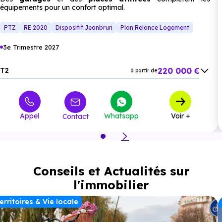
équipements pour un confort optimal.
PTZ
RE 2020
Dispositif Jeanbrun
Plan Relance Logement
3e Trimestre 2027
220 000 €
T2
à partir de
335 000 €
T3
à partir de
400 000 €
T4
à partir de
Appel
Whatsapp
Voir +
Contact
Conseils et Actualités sur
l'immobilier
erritoires & Vie locale