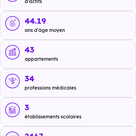
d'actifs
Crèche :
non disponible
.
44.19
Maternelle :
ans d'âge moyen
non disponible
.
Primaire :
43
non disponible
.
appartements
Collège :
non disponible
.
34
Lycée :
professions médicales
non disponible
.
3
Supérieur :
non disponible
.
établissements scolaires