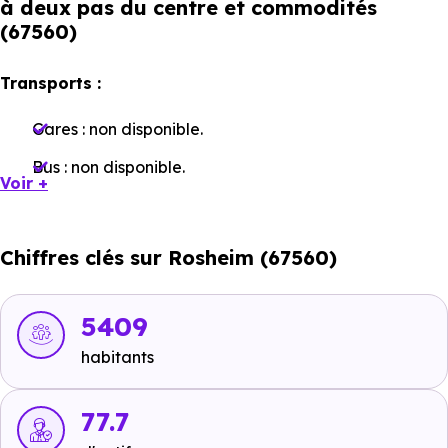
à deux pas du centre et commodités
(67560)
Transports :
Gares :
non disponible
.
Bus :
non disponible
.
Voir +
Tramway :
non disponible
.
Métro :
non disponible
.
Chiffres clés sur Rosheim (67560)
RER :
non disponible
.
Autoroutes :
non disponible
.
5409
habitants
Ecoles :
77.7