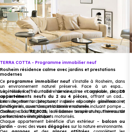
Sport :
non disponible
.
Cinéma :
non disponible
.
Théâtre :
non disponible
.
Musée :
non disponible
.
Restaurant :
non disponible
.
TERRA COTTA - Programme immobilier neuf
Rosheim résidence calme avec jardins et prestations
modernes
Services :
Ce
programme immobilier neuf
s’installe à Rosheim, dans
un environnement naturel préservé. Face à un espace
végétalisé, il offre un cadre de vie calme et agréable, propice
La résidence, à taille humaine, se compose de
10
Police :
non disponible
.
au bien-être.
appartements neufs du 2 au 4 pièces
, offrant un cadre
intimiste. Son architecture, inspirée du style pavillonnaire,
Les logements proposent des espaces généreux et
Poste :
non disponible
.
privilégie les ouvertures et la lumière naturelle.
fonctionnels, avec des prestations modernes incluant pompe à
chaleur, chauffage au sol basse température, thermostat
Conforme à la
RE 2025
, la résidence assure un haut niveau de
connecté et volets roulants motorisés.
performance énergétique.
Bibliothèque :
non disponible
.
Chaque appartement bénéficie d’un extérieur –
balcon ou
jardin
– avec des
vues dégagées
sur la nature environnante.
Des
garages
et des
places attitrées
complètent les