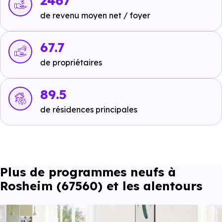
2467
Commerces :
de revenu moyen net / foyer
Supermarché :
non disponible
.
67.7
Supérette :
non disponible
.
de propriétaires
Boulangerie :
non disponible
.
89.5
de résidences principales
Santé :
Hôpital :
non disponible
.
Pharmacie :
non disponible
.
Plus de programmes neufs à
Rosheim (67560) et les alentours
Loisirs :
Parcs :
non disponible
.