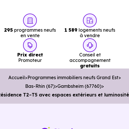
6.4 km, soit 10 min en voiture ou à 5.6 km, soit 1h 06
min à pied
.
Poste :
La Poste Gambsheim
à 539 m, soit 1 min e
295
programmes neufs
1 589
logements neufs
voiture ou à 502 m, soit 6 min à pied
.
en vente
à vendre
Bibliothèque :
Bibliotheque Municipale
à 484 m, soit 1
min en voiture ou à 481 m, soit 6 min à pied
.
Prix direct
Conseil et
Promoteur
accompagnement
gratuits
Accueil
Programmes immobiliers neufs Grand Est
Bas-Rhin (67)
Gambsheim (67760)
sidence T2–T5 avec espaces extérieurs et luminosit