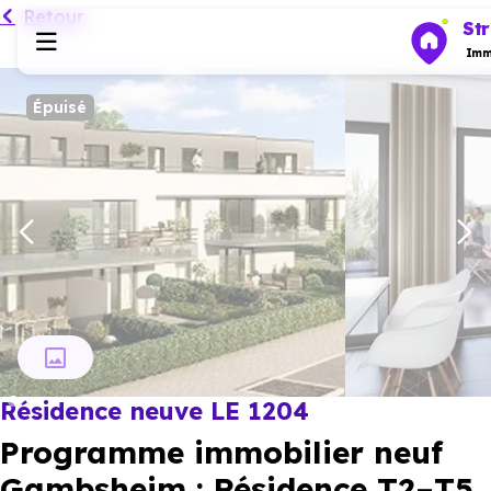
Retour
St
Immo
Épuisé
Programmes neufs
Habiter
Investir
Actualités
Résidence neuve LE 1204
Ressources
Programme immobilier neuf
Financer
Gambsheim : Résidence T2–T5