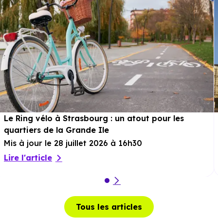
soit 2h 36 min à pied
.
Sport :
Complexe Sportif
à 710 m, soit 2 min en voiture
ou à 619 m, soit 7 min à pied
.
Cinéma :
Centre Culturel Claude Vigee
à 14.6 km, soit
16 min en voiture ou à 13.1 km, soit 2h 36 min à pied
.
Théâtre :
non disponible
.
Musée :
non disponible
.
Le Ring vélo à Strasbourg : un atout pour les
Restaurant :
Restaurant Chez Irfan
à 133 m, soit 0 min
quartiers de la Grande Ile
en voiture ou à 133 m, soit 2 min à pied
.
Mis à jour le 28 juillet 2026 à 16h30
Lire l'article
Services :
Police :
Gendarmerie - Brigade de la-Wantzenau
Tous les articles