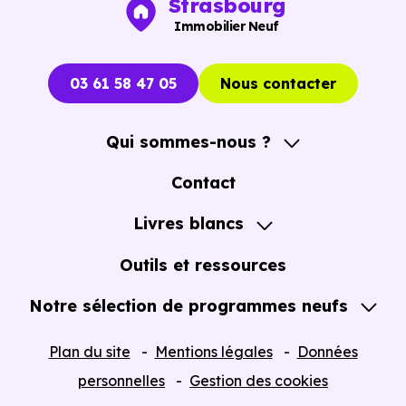
Strasbourg
Immobilier Neuf
03 61 58 47 05
Nous contacter
Qui sommes-nous ?
A propos
Contact
Notre Accompagnement
Livres blancs
Notre Expertise
Guide de l'Achat immobilier neuf en VEFA
Outils et ressources
Notre sélection de programmes neufs
Tous nos Programmes neufs
Plan du site
Mentions légales
Données
Programmes neufs Dispositif Jeanbrun
personnelles
Gestion des cookies