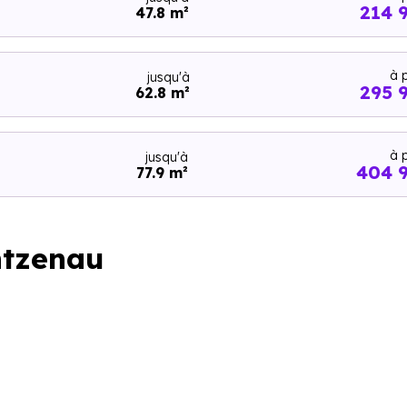
214 
47.8 m²
à p
jusqu'à
295 
62.8 m²
à p
jusqu'à
404 
77.9 m²
ntzenau