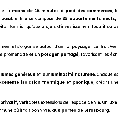
et à
moins de 15 minutes à pied des commerces
, 
e paisible. Elle se compose de
25 appartements neufs,
bitat familial qu’aux projets d’investissement locatif ou 
ment et s’organise autour d’un îlot paysager central. Vér
 de promenade et un
potager partagé
, favorisant les éc
lumes généreux
et leur
luminosité naturelle
. Chaque e
xcellente isolation thermique et phonique
, créant u
privatif,
véritables extensions de l’espace de vie. Un luxe 
mune où il fait bon vivre,
aux portes de Strasbourg
.