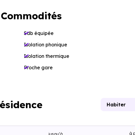
 Commodités
Sdb équipée
Isolation phonique
Isolation thermique
Proche gare
résidence
Habiter
à p
jusqu'à