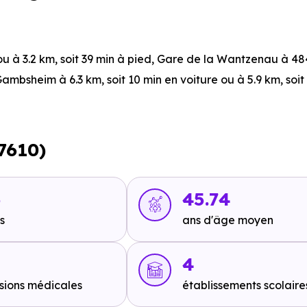
ou à 3.2 km, soit 39 min à pied
,
Gare de la Wantzenau
à 484
Gambsheim
à 6.3 km, soit 10 min en voiture ou à 5.9 km, soit
n en voiture ou à 388 m, soit 5 min à pied
,
La Wantzenau
à 
7610)
min en voiture ou à 6.9 km, soit 1h 22 min à pied
,
Ligne B : G
 1h 27 min à pied
,
Ligne B : Le Ried
à 8.5 km, soit 12 min en 
5
45.74
s
ans d'âge moyen
4
sions médicales
établissements scolaire
à 7.3 km, soit 8 min en voiture ou à 8.1 km, soit 1h 37 min à 