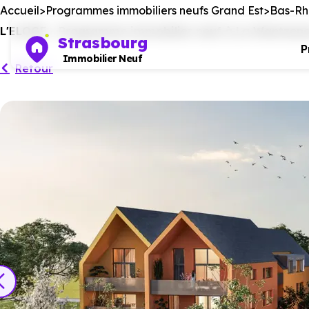
Accueil
Programmes immobiliers neufs Grand Est
Bas-Rhi
L'ELOGE - Programme immobilier neuf à La Wantzenau
Strasbourg
P
Immobilier Neuf
Retour
Ce programm
No