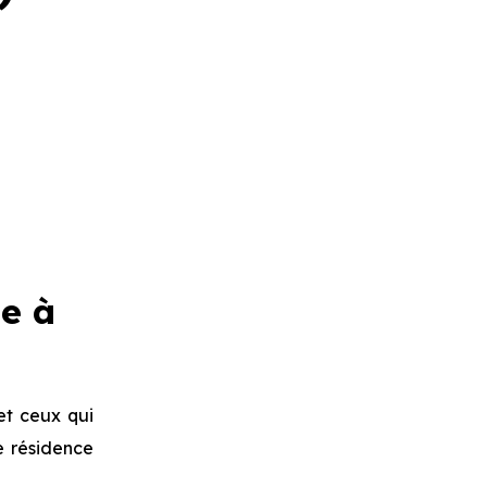
e à
et ceux qui
te résidence