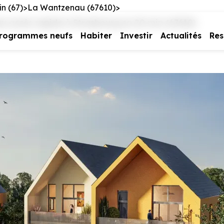
n (67)
La Wantzenau (67610)
 accès rapide à Strasbourg en 20 min (67610)
rogrammes neufs
Habiter
Investir
Actualités
Res
e vous intéresse
us contacter