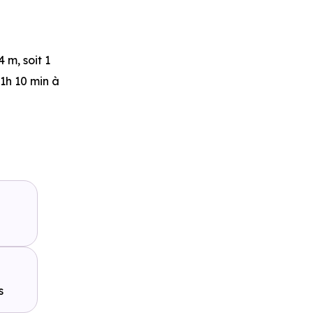
 m, soit 1
 1h 10 min à
468 m, soit
énéral de
voiture ou
s
pied
,
A35 -