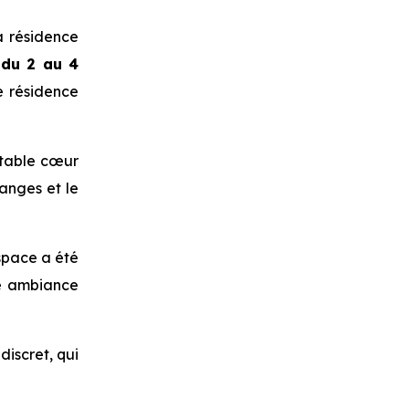
la résidence
 du 2 au 4
de résidence
itable cœur
hanges et le
space a été
ne ambiance
discret, qui