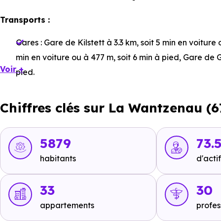
Transports :
Gares :
Gare de Kilstett
à 3.3 km, soit 5 min en voiture 
min en voiture ou à 477 m, soit 6 min à pied
,
Gare de 
Voir +
pied
.
Bus :
Ligne 72 : La Wantzenau Gare
à 513 m, soit 1 mi
Chiffres clés sur La Wantzenau (6
1 min en voiture ou à 460 m, soit 6 min à pied
.
Tramway :
Ligne B : Hoenheim Gare
à 7.4 km, soit 10 
Gaulle
à 7.9 km, soit 11 min en voiture ou à 7.3 km, soit
5879
73.
à 7.1 km, soit 1h 25 min à pied
.
habitants
d'actif
Métro :
non disponible
.
33
30
RER :
non disponible
.
appartements
profes
Autoroutes :
A35 - Gambsheim - Weyersheim Sortie 51