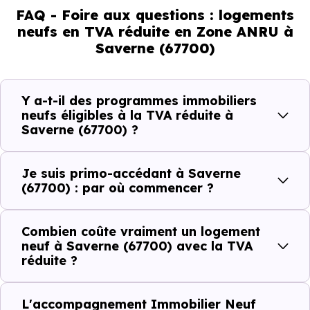
achat immobilier neuf à Saverne
FAQ - Foire aux questions : logements
neufs en TVA réduite en Zone ANRU à
(67700)
Saverne (67700)
La différence entre une
TVA à 20 % et une TVA à 5,5 
/ 7 % sur un logement neuf à
Saverne (67700),
ce n'es
Y a-t-il des programmes immobiliers
pas un détail comptable. C'est une économie réelle,
neufs éligibles à la TVA réduite à
Saverne (67700) ?
immédiate, sur le prix que vous payez.
Je suis primo-accédant à Saverne
Prix HT du
Économie réalisée grâce à la
(67700) : par où commencer ?
logement
TVA à 5,5 %
Combien coûte vraiment un logement
150 000 €
~ 21 750 €
neuf à Saverne (67700) avec la TVA
réduite ?
180 000 €
~ 26 100 €
L'accompagnement Immobilier Neuf