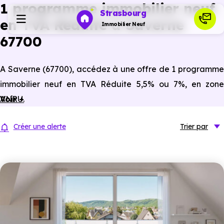
1 programme immobilier neuf
Strasbourg
en TVA Réduite à Saverne
Immobilier Neuf
67700
Programmes neufs
A Saverne (67700), accédez à une offre de 1 programme
immobilier neuf en TVA Réduite 5,5% ou 7%, en zone
Habiter
ANRU.
Voir +
Investir
Créer une alerte
Trier
par
Actualités
Ressources
Financer