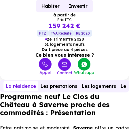
Habiter
Investir
à partir de
Prix TTC
159 242 €
PTZ
TVA Réduite
RE 2020
2e Trimestre 2028
31 logements neufs
Du 1 pièce au 4 pièces
Ce bien vous intéresse ?
Appel
Whatsapp
Contact
La résidence
Les prestations
Les logements
Le 
Programme neuf Le Clos du
Château à Saverne proche des
commodités : Présentation
Entre patrimoine et modernité,
Saverne
offre un cadr