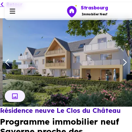
Retour
Strasbourg
Immobilier Neuf
Programmes neufs
Habiter
Investir
Actualités
Résidence neuve Le Clos du Château
Ressources
Programme immobilier neuf
Financer
Saverne proche des