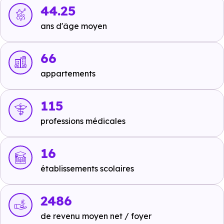
44.25
Autoroutes :
A4 - Saverne Sortie 45
à 6.2 km, soit 6
ans d'âge moyen
min en voiture ou à 5 km, soit 1h 00 min à pied
,
A4 -
N4 - Phalsbourg Sortie 44
à 18.1 km, soit 14 min en
66
voiture ou à 16 km, soit 3h 12 min à pied
.
appartements
115
Ecoles :
professions médicales
Crèche :
De Saverne le Pays Enchanté
à 1.8 km, soit 2 min
16
en voiture ou à 1.8 km, soit 22 min à pied
.
établissements scolaires
Maternelle :
Ecole primaire
à 1.4 km, soit 2 min en voiture ou à
2486
1.4 km, soit 17 min à pied
.
de revenu moyen net / foyer