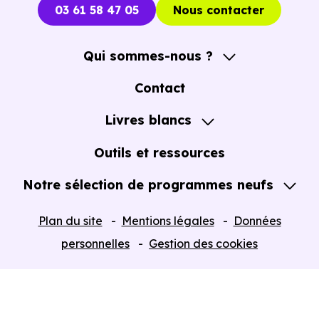
03 61 58 47 05
Nous contacter
Qui sommes-nous ?
A propos
Contact
Notre Accompagnement
Livres blancs
Notre Expertise
Guide de l'Achat immobilier neuf en VEFA
Outils et ressources
Notre sélection de programmes neufs
Tous nos Programmes neufs
Plan du site
Mentions légales
Données
Programmes neufs Dispositif Jeanbrun
personnelles
Gestion des cookies
Retour