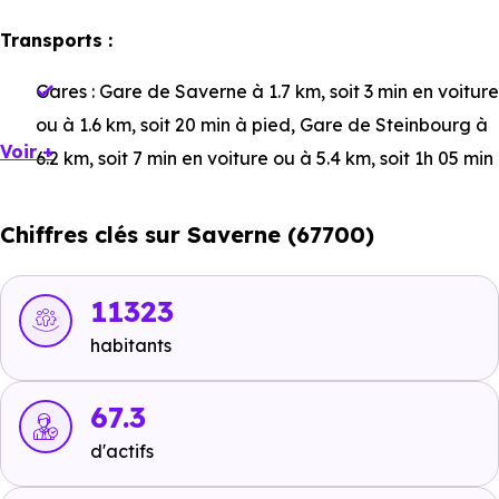
Transports :
Gares :
Gare de Saverne
à 1.7 km, soit 3 min en voiture
ou à 1.6 km, soit 20 min à pied
,
Gare de Steinbourg
à
Voir +
6.2 km, soit 7 min en voiture ou à 5.4 km, soit 1h 05 min
à pied
,
Gare de Dettwiller
à 8.3 km, soit 9 min en
voiture ou à 7.7 km, soit 1h 31 min à pied
.
Chiffres clés sur Saverne (67700)
Bus :
Ligne 405 : Rue de la vedette
à 116 m, soit 0 min
en voiture ou à 116 m, soit 1 min à pied
,
Ligne 420 -
11323
Ligne 411 : Lycée Jules Verne
à 138 m, soit 0 min en
habitants
voiture ou à 138 m, soit 2 min à pied
.
Tramway :
67.3
non disponible
.
d'actifs
Métro :
non disponible
.
RER :
non disponible
.