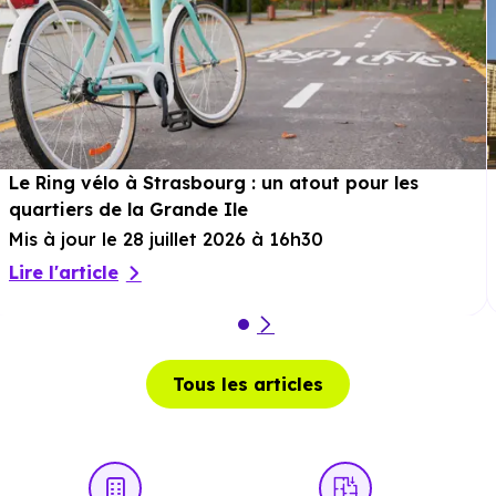
Musée :
Musée du Château des Rohan
à 1.6 km, soit 2
min en voiture ou à 1.3 km, soit 15 min à pied
.
Restaurant :
Tokyo Sushi
à 454 m, soit 0 min en voiture
ou à 454 m, soit 6 min à pied
.
Le Ring vélo à Strasbourg : un atout pour les
quartiers de la Grande Ile
Services :
Mis à jour le 28 juillet 2026 à 16h30
Lire l'article
Police :
Gendarmerie - Brigade de Saverne
à 240 m
soit 0 min en voiture ou à 240 m, soit 3 min à pied
.
Poste :
La Poste Saverne
à 1.7 km, soit 3 min e
Tous les articles
voiture ou à 1.6 km, soit 20 min à pied
.
Bibliothèque :
Bibliotheque Municipale
à 1.2 km, soit 1
min en voiture ou à 1.1 km, soit 13 min à pied
.