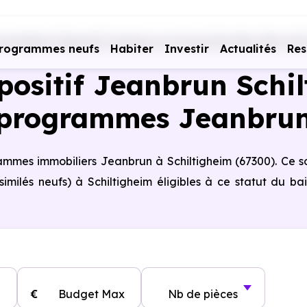
mobiliers Dispositif Jeanbrun en Grand Est
Bas-Rhin (67)
rogrammes neufs
Habiter
Investir
Actualités
Res
positif Jeanbrun Schil
programmes Jeanbru
rammes immobiliers Jeanbrun à Schiltigheim (67300). Ce s
ilés neufs) à Schiltigheim éligibles à ce statut du bai
€
Budget Max
Nb de pièces