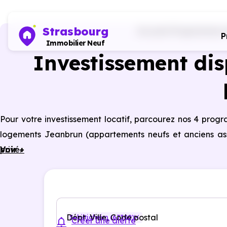
Strasbourg
Accueil
Programmes im
P
Immobilier Neuf
Investissement dis
Pour votre investissement locatif, parcourez nos 4 prog
logements Jeanbrun (appartements neufs et anciens assim
privé.
Voir +
Dépt, Ville, Code postal
Schiltigheim (67300)
Créer une alerte