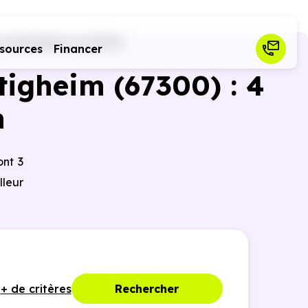
Schiltigheim (67300)
sources
Financer
tigheim (67300) : 4
n
ont 3
lleur
+ de critères
Rechercher