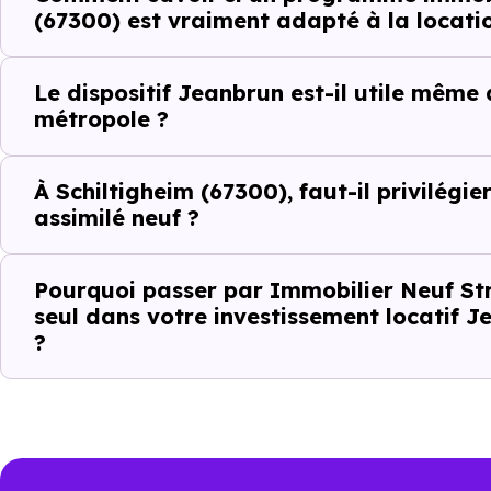
(67300) est vraiment adapté à la locati
La qualité résidentielle du se
La tension locative
Le dispositif Jeanbrun est-il utile même
métropole ?
Le type de logements le plus 
À Schiltigheim (67300), faut-il privilégie
assimilé neuf ?
Le
dispositif Jeanbrun
renfor
strict
.
Pourquoi passer par Immobilier Neuf St
seul dans votre investissement locatif J
Autrement dit, la question n’es
?
positionné sur son marché ?". À
Ce que le disp