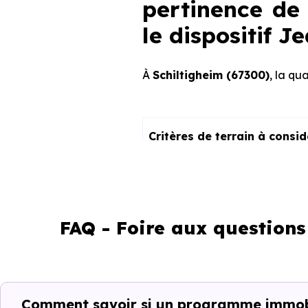
pertinence de 
le dispositif 
À
Schiltigheim (67300)
, la qu
Critères de terrain à consi
La vie de quartier
L'accès aux transports
FAQ - Foire aux question
La proximité des commerces e
Le bassin d'emploi local
Comment savoir si un programme immobil