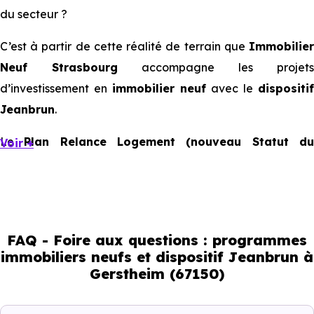
du secteur ?
C’est à partir de cette réalité de terrain que
Immobilier
Neuf Strasbourg
accompagne les projets
d’investissement en
immobilier neuf
avec le
dispositif
Jeanbrun
.
Le
Plan Relance Logement (nouveau Statut d
Voir +
Bailleur Privé)
apporte un cadre favorable à votre futur
investissement immobilier.
Mais à l’échelle d’une ville, ce sont les usages locaux qui
orientent les bons choix. Tous les quartiers ne se
FAQ - Foire aux questions : programmes
immobiliers neufs et dispositif Jeanbrun à
comportent pas de la même manière, tous les logements
Gerstheim (67150)
ne répondent pas à la même demande, et toutes les
résidences n’offrent pas le même potentiel locatif.