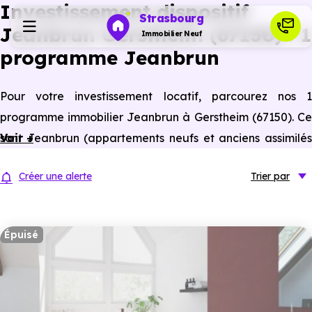
Investissement dispositif
Strasbourg
Jeanbrun Gerstheim (67150) : 1
Immobilier Neuf
programme Jeanbrun
Programmes neufs
Pour votre investissement locatif, parcourez nos 1
programme immobilier Jeanbrun à Gerstheim (67150). Ce
Habiter
sont Jeanbrun (appartements neufs et anciens assimilés
Voir +
neufs) à Gerstheim éligibles à ce statut du bailleur privé.
Investir
Créer une alerte
Trier
par
Actualités
Épuisé
Ressources
Financer