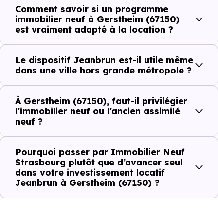
Comment savoir si un programme
immobilier neuf à Gerstheim (67150)
Avant la fiscalité, une question
est vraiment adapté à la location ?
simple : quelle est la pertinence de
votre projet d’investissement
Le dispositif Jeanbrun est-il utile même
locatif avec le dispositif Jeanbrun
dans une ville hors grande métropole ?
à Gerstheim (67150) ?
À Gerstheim (67150), faut-il privilégier
À
Gerstheim (67150)
, la qualité d’un
investissemen
l’immobilier neuf ou l’ancien assimilé
neuf ?
locatif
se lit à travers plusieurs critères concrets :
Pourquoi passer par Immobilier Neuf
Strasbourg plutôt que d’avancer seul
Critères de terrain à considérer pour votre
dans votre investissement locatif
investissement immobilier avec le dispositif
Jeanbrun à Gerstheim (67150) ?
Jeanbrun