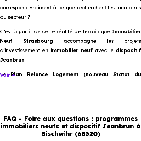
correspond vraiment à ce que recherchent les locataires
du secteur ?
C’est à partir de cette réalité de terrain que
Immobilier
Neuf Strasbourg
accompagne les projets
d’investissement en
immobilier neuf
avec le
dispositif
Jeanbrun
.
Le
Plan Relance Logement (nouveau Statut d
Voir +
Bailleur Privé)
apporte un cadre favorable à votre futur
investissement immobilier.
Mais à l’échelle d’une ville, ce sont les usages locaux qui
orientent les bons choix. Tous les quartiers ne se
FAQ - Foire aux questions : programmes
immobiliers neufs et dispositif Jeanbrun à
comportent pas de la même manière, tous les logements
Bischwihr (68320)
ne répondent pas à la même demande, et toutes les