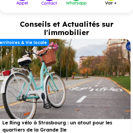
Appel
Whatsapp
Voir +
Contact
Conseils et Actualités sur
l'immobilier
erritoires & Vie locale
Le Ring vélo à Strasbourg : un atout pour les
quartiers de la Grande Ile