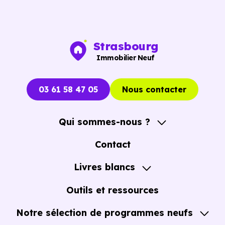
Là où d’anciens dispositifs, tels que
l’ancienne loi Pinel
,
fonctionnaient comme des produits de défiscalisation
standardisés, celui-ci repose sur une logique plus
Strasbourg
patrimoniale.
Immobilier Neuf
Son mécanisme principal est
l’amortissement
:
03 61 58 47 05
Nous contacter
Une partie de la valeur du bien peut être déduite
des revenus locatifs imposables chaque année,
Qui sommes-nous ?
dans les conditions prévues par le dispositif.
A propos
Contact
Le
dispositif Jeanbrun
permet alors de bénéficier d
Notre Accompagnement
Livres blancs
taux d’amortissement :
Notre Expertise
Guide de l'Achat immobilier neuf en VEFA
Outils et ressources
Notre sélection de programmes neufs
Taux d'amortissement
Base amortissable