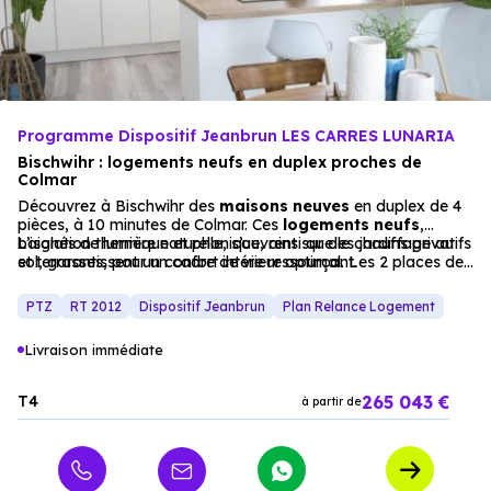
Programme Dispositif Jeanbrun LES CARRES LUNARIA
Bischwihr : logements neufs en duplex proches de
Colmar
Découvrez à Bischwihr des
maisons
neuves
en duplex de 4
pièces, à 10 minutes de Colmar. Ces
logements neufs
,
baignés de lumière naturelle, s’ouvrent sur des jardins privatifs
L’isolation thermique et phonique, ainsi que le chauffage au
et terrasses, pour un cadre de vie ressourçant.
sol, garantissent un confort intérieur optimal. Les 2 places de
parking par maison complètent ce projet, parfait pour une
résidence principale ou un investissement locatif, alliant
PTZ
RT 2012
Dispositif Jeanbrun
Plan Relance Logement
charme villageois et accès rapide à Colmar.
Livraison immédiate
265 043 €
T4
à partir de