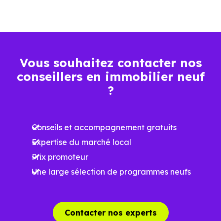
La vie de quartier
L'accès aux transports
Vous souhaitez contacter nos
La proximité des commerces et services
conseillers en immobilier neuf
?
Le bassin d'emploi local
Conseils et accompagnement gratuits
La qualité résidentielle du secteur
Expertise du marché local
La tension locative
Prix promoteur
Une large sélection de programmes neufs
Le type de logements le plus recherché
Contacter nos experts