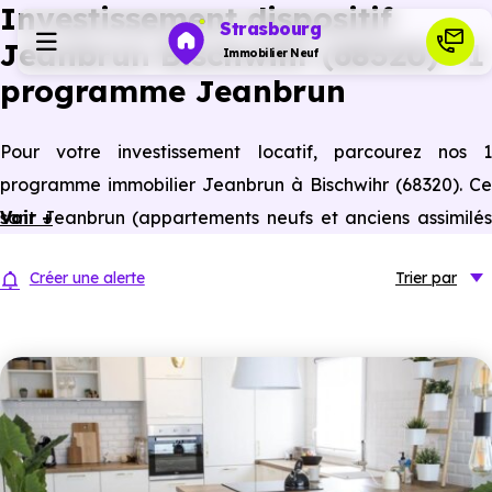
Investissement dispositif
Strasbourg
Jeanbrun Bischwihr (68320) : 1
Immobilier Neuf
programme Jeanbrun
Programmes neufs
Pour votre investissement locatif, parcourez nos 1
programme immobilier Jeanbrun à Bischwihr (68320). Ce
Habiter
sont Jeanbrun (appartements neufs et anciens assimilés
Voir +
neufs) à Bischwihr éligibles à ce statut du bailleur privé.
Investir
Créer une alerte
Trier
par
Actualités
Ressources
Financer