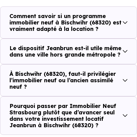
résidences n’offrent pas le même potentiel locatif.
Comment savoir si un programme
immobilier neuf à Bischwihr (68320) est
Avant la fiscalité, une question
vraiment adapté à la location ?
simple : quelle est la pertinence de
votre projet d’investissement
Le dispositif Jeanbrun est-il utile même
locatif avec le dispositif Jeanbrun
dans une ville hors grande métropole ?
à Bischwihr (68320) ?
À Bischwihr (68320), faut-il privilégier
À
Bischwihr (68320)
, la qualité d’un
investissement
l’immobilier neuf ou l’ancien assimilé
neuf ?
locatif
se lit à travers plusieurs critères concrets :
Pourquoi passer par Immobilier Neuf
Strasbourg plutôt que d’avancer seul
Critères de terrain à considérer pour votre
dans votre investissement locatif
investissement immobilier avec le dispositif
Jeanbrun à Bischwihr (68320) ?
Jeanbrun