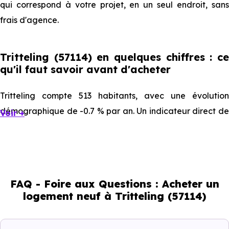
qui correspond à votre projet, en un seul endroit, sans
frais d'agence.
Tritteling (57114) en quelques chiffres : ce
qu'il faut savoir avant d'acheter
Tritteling compte 513 habitants, avec une évolution
démographique de -0.7 % par an. Un indicateur direct de
Voir +
l'attractivité de la commune et du dynamisme de son
marché immobilier. La population se répartit entre 44.05
% d'adultes (dont 72.2 % d'actifs), 24.56 % de seniors,
14.23 % de jeunes et 17.15 % d'enfants. Un profil
FAQ - Foire aux Questions : Acheter un
démographique qui renseigne directement sur la
logement neuf à Tritteling (57114)
demande locative locale et les typologies de biens les
plus recherchées.