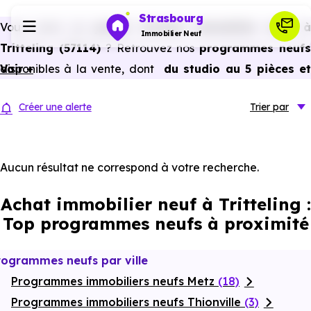
Strasbourg
Vous avez un
projet d’achat immobilier neuf 
Immobilier Neuf
Tritteling (57114)
? Retrouvez nos
programmes neuf
disponibles à la vente, dont
Voir +
du studio au 5 pièces e
Programmes neufs
plus,
à
prix promoteur
et
sans frais d’agence
.
Créer une alerte
Trier
par
Selon les
programmes immobiliers neufs disponible
Habiter
à Tritteling (57114)
, vous pouvez aussi bénéficier des
avantages du neuf :
PTZ, TVA réduite
dans certains cas
Aucun résultat ne correspond à votre recherche.
Investir
frais de notaire réduits, bonnes performances
Achat immobilier neuf à Tritteling :
énergétiques, garanties constructeur, etc.
Actualités
Top programmes neufs à proximité
Ressources
rogrammes neufs par ville
Programmes immobiliers neufs Metz
(18)
Financer
Programmes immobiliers neufs Thionville
(3)