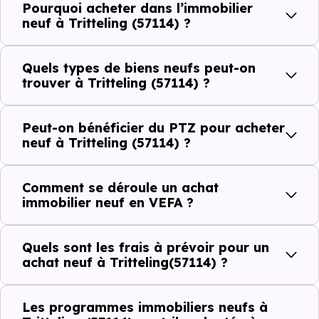
Pourquoi acheter dans l’immobilier
Côté cadre de vie, Tritteling (57114) dispose de 1
neuf à Tritteling (57114) ?
commerces, 0 professions médicales et 0 établissements
scolaires. Des équipements du quotidien qui constituent
Quels types de biens neufs peut-on
autant d'arguments concrets pour habiter ou investir
trouver à Tritteling (57114) ?
dans la commune.
Peut-on bénéficier du PTZ pour acheter
neuf à Tritteling (57114) ?
Combien coûte un logement à Tritteling
(57114) ?
Comment se déroule un achat
immobilier neuf en VEFA ?
C'est souvent la première question. Voici les repères de
prix à connaître pour un achat immobilier à Tritteling
Quels sont les frais à prévoir pour un
(57114) :
achat neuf à Tritteling(57114) ?
Les programmes immobiliers neufs à
Prix
Prix
Prix