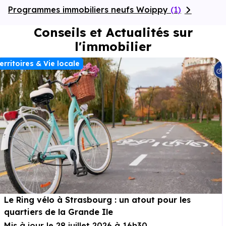
Programmes immobiliers neufs Woippy
(1)
Conseils et Actualités sur
l'immobilier
erritoires & Vie locale
Le Ring vélo à Strasbourg : un atout pour les
quartiers de la Grande Ile
Mis à jour le 28 juillet 2026 à 16h30