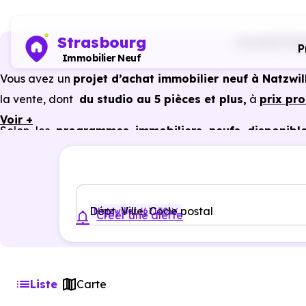
Strasbourg
Accueil
Prog
P
Immobilier Neuf
Vous avez un
projet d’achat immobilier neuf à Natzwil
la vente, dont
du studio au 5 pièces et plus,
à
prix pr
Voir +
Selon les
programmes immobiliers neufs disponible
avantages du neuf :
PTZ, TVA réduite
dans certains cas
garanties constructeur, etc.
Dépt, Ville, Code postal
Natzwiller (67130)
Créer une alerte
Liste
Carte