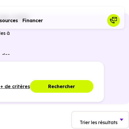
iller (67130)
sources
Financer
les à
r des
ques,
+ de critères
Rechercher
Trier
les résultats