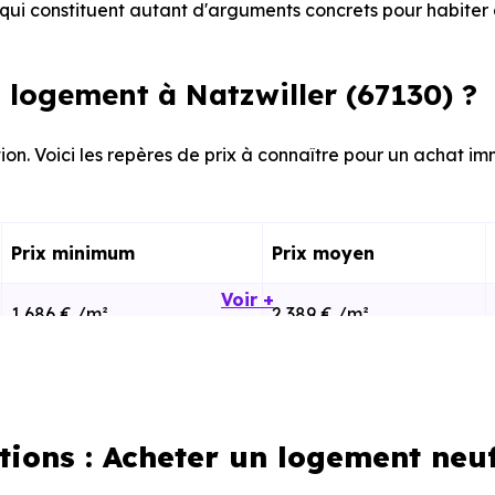
ui constituent autant d'arguments concrets pour habiter 
logement à Natzwiller (67130) ?
on. Voici les repères de prix à connaître pour un achat imm
Prix minimum
Prix moyen
Voir +
1 686 € /m²
2 389 € /m²
804 € /m²
1 774 € /m²
tions : Acheter un logement neuf
calisation dans la commune, la surface, les prestation
cherche vous permet d'explorer et de filtrer l'ensembl