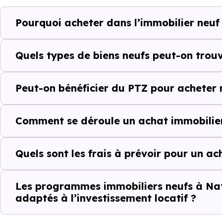
Natzwiller (67130) selon votre 
Pourquoi acheter dans l’immobilier neuf 
Le parc résidentiel de Natzw
résidences secondaires.
Quels types de biens neufs peut-on trouv
Avec 86.3 % de propriétaires
Peut-on bénéficier du PTZ pour acheter n
complémentaires : un march
d'investissement ou d'achat de 
Comment se déroule un achat immobilier
Acheter dans le ne
Quels sont les frais à prévoir pour un ac
au-delà du prix a
À première vue, le
prix au m² 
Les programmes immobiliers neufs à Natz
adaptés à l’investissement locatif ?
ancien. Pourtant, ce chiffre se
il faut regarder l’ensemble de 