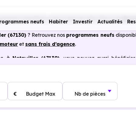
rammes immobiliers neufs Grand Est
Bas-Rhin (67)
Natzw
rogrammes neufs
Habiter
Investir
Actualités
Res
ler (67130)
? Retrouvez nos
programmes neufs
disponib
omoteur
et
sans frais d’agence
.
s à Natzwiller (67130)
, vous pouvez aussi bénéficie
, frais de notaire réduits, bonnes performances énergéti
€
Budget Max
Nb de pièces