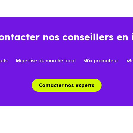
ns l’ancien
Dans le neuf
ontacter nos conseillers en 
Environ
2 à 3 %
, soi
iron
7 à 8 %
du prix d’achat
l’acquisition
its
Expertise du marché local
Prix promoteur
Un
 limitées selon le type de bien et le
Possibilité de bénéfi
et
réduite
, sous conditi
Contacter nos experts
able, avec parfois des travaux à
Logement conforme a
oir
des charges mieux ma
aîchissement, rénovation ou mises
Aucun gros travaux à 
 normes possibles