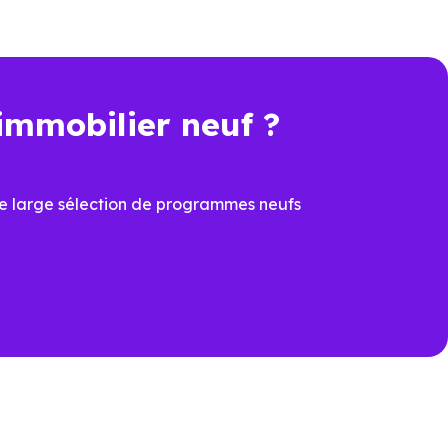
immobilier neuf ?
t une économie importante dès
e large sélection de programmes neufs
cier du
PTZ
et de la
TVA
ons
ux dernières normes, avec
îtrisées
prévoir à la livraison