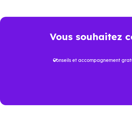
juridique et dépenses à venir.
Point de comparaison
Da
Vous souhaitez c
Frais de notaire
Env
Conseils et accompagnement gratu
Plus
Aides à l’achat
proj
Performance
Vari
énergétique
prév
Travaux à court
Rafr
terme
aux