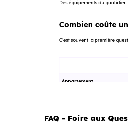
Des équipements du quotidien q
Combien coûte un 
C'est souvent la première questi
Appartement
Maison
FAQ - Foire aux Ques
Ces prix varient selon la lo
programme. Notre moteur de re