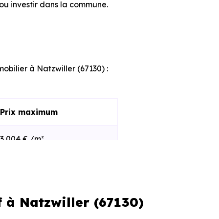
ou investir dans la commune.
obilier à Natzwiller (67130) :
Prix maximum
3 004 € /m²
2 736 € /m²
 à Natzwiller (67130)
s et le stade d'avancement du
e des programmes disponibles à