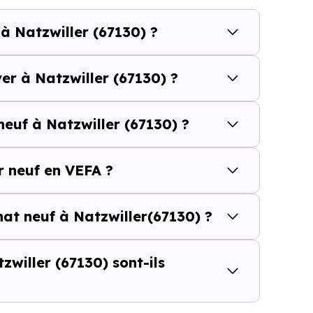
budget.
à Natzwiller (67130) ?
iller (67130) se compose de 15 % d'appartements et 85
er à Natzwiller (67130) ?
 et [[PourcentageLocataires] % de locataires, Natzwil
euf à Natzwiller (67130) ?
é de l'accession et un potentiel locatif à prendre 
résidence principale..
 neuf en VEFA ?
uf ou dans l’ancien à Natzwiller 
hat neuf à Natzwiller(67130) ?
u m²
d’un logement neuf à Natzwiller (67130)
peut sembler pl
willer (67130) sont-ils
ul ne suffit pas à évaluer le vrai coût d’un achat immobili
l’opération : frais d’acquisition, financement, travaux, pe