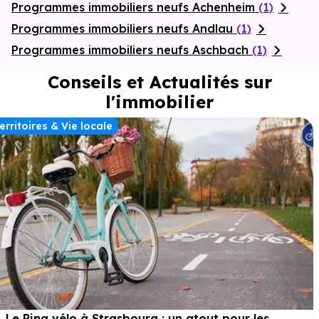
Programmes immobiliers neufs Achenheim
(1)
Programmes immobiliers neufs Andlau
(1)
Programmes immobiliers neufs Aschbach
(1)
Conseils et Actualités sur
l'immobilier
erritoires & Vie locale
Le Ring vélo à Strasbourg : un atout pour les