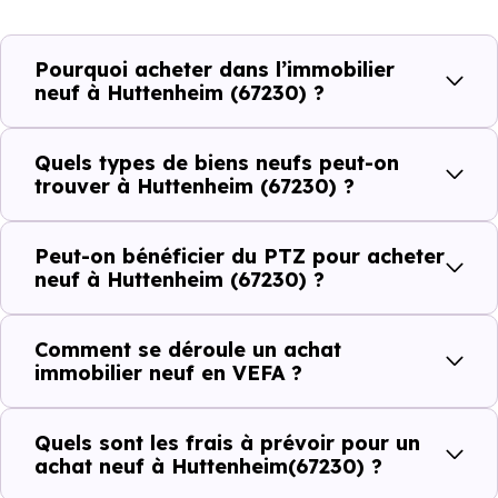
et les typologies de biens les plus recherchées.
Côté cadre de vie, Huttenheim (67230) dispose de 11
Pourquoi acheter dans l’immobilier
commerces, 3 professions médicales et 2 établissements
neuf à Huttenheim (67230) ?
scolaires. Des équipements du quotidien qui constituent
autant d'arguments concrets pour habiter ou investir
Quels types de biens neufs peut-on
dans la commune.
trouver à Huttenheim (67230) ?
Peut-on bénéficier du PTZ pour acheter
Combien coûte un logement à Huttenheim
neuf à Huttenheim (67230) ?
(67230) ?
Comment se déroule un achat
C'est souvent la première question. Voici les repères de
immobilier neuf en VEFA ?
prix à connaître pour un achat immobilier à Huttenheim
(67230) :
Quels sont les frais à prévoir pour un
achat neuf à Huttenheim(67230) ?