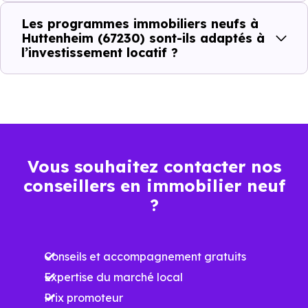
Prix
Prix
Prix
Les programmes immobiliers neufs à
minimum
moyen
maximum
Huttenheim (67230) sont-ils adaptés à
l’investissement locatif ?
2 136 €
Appartement
1 283 € /m²
2 909 € /m²
/m²
2 543 €
Maison
1 478 € /m²
3 800 € /m²
/m²
Vous souhaitez contacter nos
conseillers en immobilier neuf
Ces prix varient selon la localisation dans la commune, la
?
surface, les prestations et le stade d'avancement du
programme. Notre moteur de recherche vous permet
Conseils et accompagnement gratuits
d'explorer et de filtrer l'ensemble des programmes
Expertise du marché local
disponibles à Huttenheim (67230) selon votre budget.
Prix promoteur