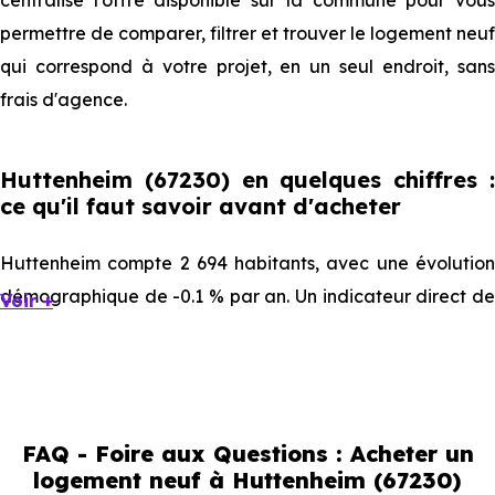
centralise l'offre disponible sur la commune pour vous
permettre de comparer, filtrer et trouver le logement neuf
qui correspond à votre projet, en un seul endroit, sans
frais d'agence.
Huttenheim (67230) en quelques chiffres :
ce qu'il faut savoir avant d'acheter
Huttenheim compte 2 694 habitants, avec une évolution
démographique de -0.1 % par an. Un indicateur direct de
Voir +
l'attractivité de la commune et du dynamisme de son
marché immobilier. La population se répartit entre 41.83 %
d'adultes (dont 72.1 % d'actifs), 22.75 % de seniors, 16 %
de jeunes et 19.41 % d'enfants. Un profil démographique
FAQ - Foire aux Questions : Acheter un
qui renseigne directement sur la demande locative locale
logement neuf à Huttenheim (67230)