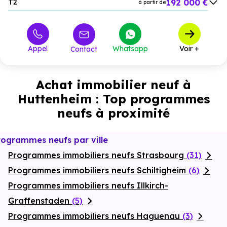
192 000 €
T2
à partir de
253 000 €
T3
à partir de
334 000 €
T4
à partir de
Appel
Whatsapp
Voir +
Contact
Achat immobilier neuf à
Huttenheim : Top programmes
neufs à proximité
rogrammes neufs par ville
Programmes immobiliers neufs Strasbourg
(31)
Programmes immobiliers neufs Schiltigheim
(6)
Programmes immobiliers neufs Illkirch-
Graffenstaden
(5)
Programmes immobiliers neufs Haguenau
(3)