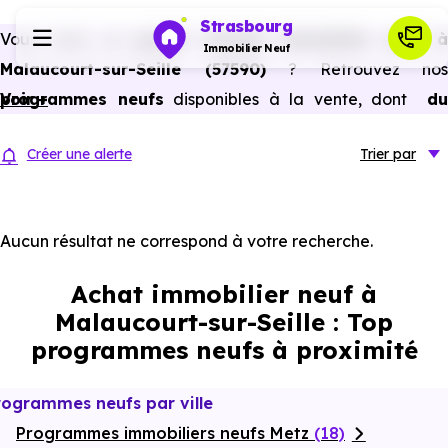
Strasbourg
Vous avez un
projet d’achat immobilier neuf 
Immobilier Neuf
Malaucourt-sur-Seille (57590)
? Retrouvez nos
programmes neufs
Voir +
disponibles à la vente, dont
du
Programmes neufs
studio au 5 pièces et plus,
à
prix promoteur
et
sans
Créer une alerte
Trier
par
frais d’agence
.
Habiter
Selon les
programmes immobiliers neufs disponible
à Malaucourt-sur-Seille (57590)
, vous pouvez auss
Aucun résultat ne correspond à votre recherche.
Investir
bénéficier des avantages du neuf :
PTZ, TVA réduite
Achat immobilier neuf à
dans certains cas, frais de notaire réduits, bonnes
Actualités
Malaucourt-sur-Seille : Top
performances énergétiques, garanties constructeur, etc.
programmes neufs à proximité
Ressources
rogrammes neufs par ville
Programmes immobiliers neufs Metz
Financer
(18)