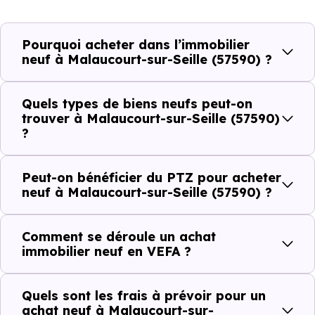
demande locative locale et les typologies de biens les
plus recherchées.
Pourquoi acheter dans l’immobilier
neuf à Malaucourt-sur-Seille (57590) ?
Côté cadre de vie, Malaucourt-sur-Seille (57590) dispose
de 0 commerces, 0 professions médicales et 0
Quels types de biens neufs peut-on
établissements scolaires. Des équipements du quotidien
trouver à Malaucourt-sur-Seille (57590)
?
qui constituent autant d'arguments concrets pour habiter
ou investir dans la commune.
Peut-on bénéficier du PTZ pour acheter
neuf à Malaucourt-sur-Seille (57590) ?
Combien coûte un logement à Malaucourt-
sur-Seille (57590) ?
Comment se déroule un achat
immobilier neuf en VEFA ?
C'est souvent la première question. Voici les repères de
prix à connaître pour un achat immobilier à Malaucourt-
Quels sont les frais à prévoir pour un
sur-Seille (57590) :
achat neuf à Malaucourt-sur-