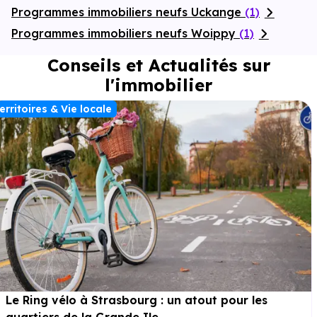
Programmes immobiliers neufs Uckange
(1)
Programmes immobiliers neufs Woippy
(1)
Conseils et Actualités sur
l'immobilier
erritoires & Vie locale
Le Ring vélo à Strasbourg : un atout pour les