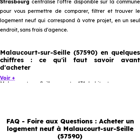
Strasbourg
centralise l'offre disponible sur la commune
pour vous permettre de comparer, filtrer et trouver le
logement neuf qui correspond à votre projet, en un seul
endroit, sans frais d'agence.
Malaucourt-sur-Seille (57590) en quelques
chiffres : ce qu'il faut savoir avant
d'acheter
Voir +
Malaucourt-sur-Seille compte 131 habitants, avec une
évolution démographique de 0.5 % par an. Un indicateur
direct de l'attractivité de la commune et du dynamisme
de son marché immobilier. La population se répartit entre
FAQ - Foire aux Questions : Acheter un
41.22 % d'adultes (dont 77.8 % d'actifs), 25.19 % de
logement neuf à Malaucourt-sur-Seille
seniors, 12.98 % de jeunes et 19.08 % d'enfants. Un profil
(57590)
démographique qui renseigne directement sur la