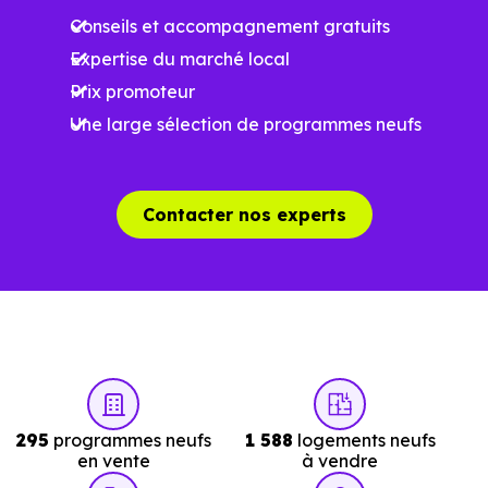
Conseils et accompagnement gratuits
programme. Notre moteur de recherche vous permet
Expertise du marché local
d'explorer et de filtrer l'ensemble des programmes
Prix promoteur
disponibles à Laubach (67580) selon votre budget.
Une large sélection de programmes neufs
Le parc résidentiel de Laubach (67580) se compose de 0
% d'appartements et 100 % de maisons, dont 4.4 % de
résidences secondaires.
Contacter nos experts
Avec 95.4 % de propriétaires et
[[PourcentageLocataires] % de locataires, Laubach
présente deux indicateurs complémentaires : un marché
de l'accession et un potentiel locatif à prendre en
compte, pour tout projet d'investissement ou d'achat de
résidence principale..
295
programmes neufs
1 588
logements neufs
en vente
à vendre