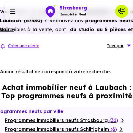
Strasbourg
Vous avez un
projet d’achat immobilier neuf 
Immobilier Neuf
Laubach (67580)
? Retrouvez nos
programmes neufs
disponibles à la vente, dont
Voir +
du studio au 5 pièces e
Programmes neufs
plus,
à
prix promoteur
et
sans frais d’agence
.
Créer une alerte
Trier
par
Selon les
programmes immobiliers neufs disponible
Habiter
à Laubach (67580)
, vous pouvez aussi bénéficier de
avantages du neuf :
PTZ, TVA réduite
dans certains cas
Aucun résultat ne correspond à votre recherche.
Investir
frais de notaire réduits, bonnes performances
Achat immobilier neuf à Laubach :
énergétiques, garanties constructeur, etc.
Actualités
Top programmes neufs à proximité
Ressources
rogrammes neufs par ville
Programmes immobiliers neufs Strasbourg
(31)
Financer
Programmes immobiliers neufs Schiltigheim
(6)