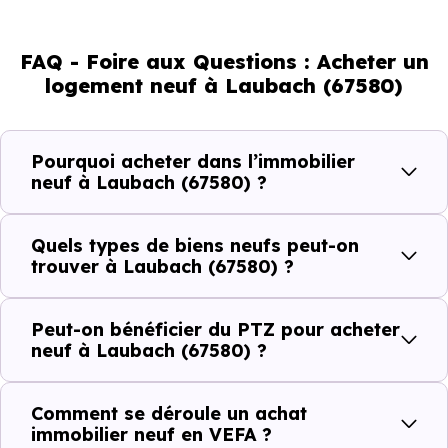
% d'adultes (dont 78.9 % d'actifs), 31.63 % de seniors, 12.14
% de jeunes et 11.18 % d'enfants. Un profil
FAQ - Foire aux Questions : Acheter un
démographique qui renseigne directement sur la
logement neuf à Laubach (67580)
demande locative locale et les typologies de biens les
plus recherchées.
Pourquoi acheter dans l’immobilier
Côté cadre de vie, Laubach (67580) dispose de 1
neuf à Laubach (67580) ?
commerces, 0 professions médicales et 1 établissements
scolaires. Des équipements du quotidien qui constituent
Quels types de biens neufs peut-on
autant d'arguments concrets pour habiter ou investir
trouver à Laubach (67580) ?
dans la commune.
Peut-on bénéficier du PTZ pour acheter
neuf à Laubach (67580) ?
Combien coûte un logement à Laubach
(67580) ?
Comment se déroule un achat
immobilier neuf en VEFA ?
C'est souvent la première question. Voici les repères de