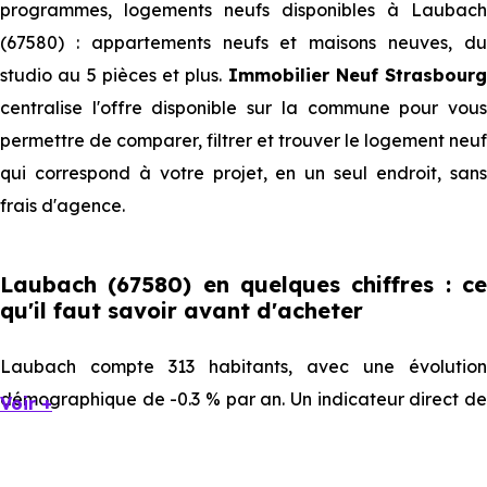
programmes, logements neufs disponibles à Laubach
(67580) : appartements neufs et maisons neuves, du
studio au 5 pièces et plus.
Immobilier Neuf Strasbourg
centralise l'offre disponible sur la commune pour vous
permettre de comparer, filtrer et trouver le logement neuf
qui correspond à votre projet, en un seul endroit, sans
frais d'agence.
Laubach (67580) en quelques chiffres : ce
qu'il faut savoir avant d'acheter
Laubach compte 313 habitants, avec une évolution
démographique de -0.3 % par an. Un indicateur direct de
Voir +
l'attractivité de la commune et du dynamisme de son
marché immobilier. La population se répartit entre 45.05