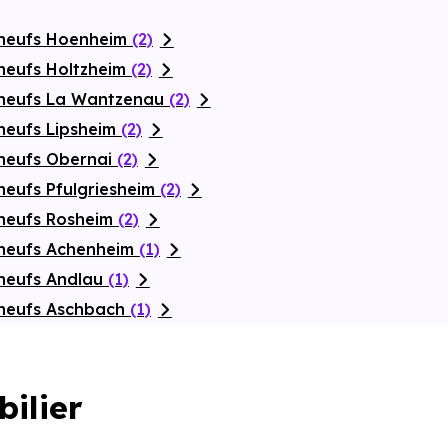
 neufs Hoenheim
(2)
neufs Holtzheim
(2)
 neufs La Wantzenau
(2)
neufs Lipsheim
(2)
neufs Obernai
(2)
neufs Pfulgriesheim
(2)
 neufs Rosheim
(2)
 neufs Achenheim
(1)
neufs Andlau
(1)
 neufs Aschbach
(1)
bilier