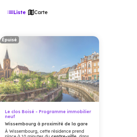
Liste
Carte
Épuisé
Le clos Boisé - Programme immobilier
neuf
Wissembourg à proximité de la gare
À Wissembourg, cette résidence prend
place à 10 minutes du
centre-ville
, dans