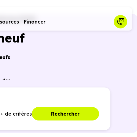
bourg (67160)
sources
Financer
neuf
eufs
r des
ques,
+ de critères
Rechercher