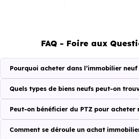
Appartement
Maison
FAQ - Foire aux Quest
Ces prix varient selon la lo
Pourquoi acheter dans l’immobilier neu
programme. Notre moteur de re
Wissembourg (67160) selon vot
Quels types de biens neufs peut-on trou
Le parc résidentiel de Wisse
résidences secondaires.
Peut-on bénéficier du PTZ pour acheter
Avec 52 % de propriétaires e
complémentaires : un march
Comment se déroule un achat immobilier
d'investissement ou d'achat de 