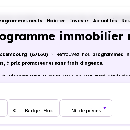
mmes immobiliers neufs Grand Est
Bas-Rhin (67)
Wissem
rogrammes neufs
Habiter
Investir
Actualités
Res
rogramme immobilier 
issembourg (67160)
? Retrouvez nos
programmes n
us,
à
prix promoteur
et
sans frais d’agence
.
s à Wissembourg (67160)
, vous pouvez aussi bénéficie
, frais de notaire réduits, bonnes performances énergéti
€
Budget Max
Nb de pièces