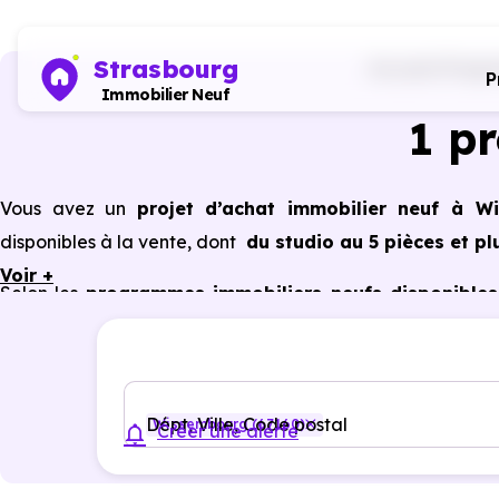
Strasbourg
Accueil
Progra
P
Immobilier Neuf
1 p
Vous avez un
projet d’achat immobilier neuf à W
disponibles à la vente, dont
du studio au 5 pièces et pl
Voir +
Selon les
programmes immobiliers neufs disponible
avantages du neuf :
PTZ, TVA réduite
dans certains cas
garanties constructeur, etc.
Dépt, Ville, Code postal
Wissembourg (67160)
Créer une alerte