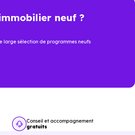
immobilier neuf ?
t une économie importante dès
e large sélection de programmes neufs
cier du
PTZ
et de la
TVA
ons
ux dernières normes, avec
îtrisées
prévoir à la livraison
Conseil et accompagnement
gratuits