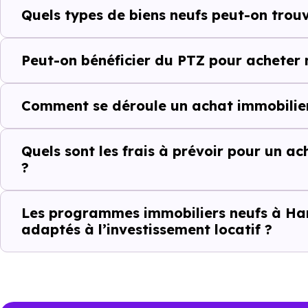
Quels types de biens neufs peut-on trou
Le parc résidentiel de Han-s
résidences secondaires.
Peut-on bénéficier du PTZ pour acheter 
Avec 82.1 % de propriétaires 
complémentaires : un march
Comment se déroule un achat immobilier
d'investissement ou d'achat de 
Quels sont les frais à prévoir pour un a
?
Acheter dans le ne
comparer au-delà
Les programmes immobiliers neufs à Han
adaptés à l’investissement locatif ?
À première vue, le
prix au m² 
bien ancien. Pourtant, ce chiffr
objectivement, il faut regarder
énergétique, sécurité juridique