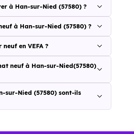
ver à Han-sur-Nied (57580) ?
ur-Nied (57580) se compose de 15 % d'appartements et 8
neuf à Han-sur-Nied (57580) ?
et [[PourcentageLocataires] % de locataires, Han-sur-
é de l'accession et un potentiel locatif à prendre 
 neuf en VEFA ?
résidence principale..
chat neuf à Han-sur-Nied(57580)
uf ou dans l’ancien à Han-sur-Nie
 du prix au m²
-sur-Nied (57580) sont-ils
d’un logement neuf à Han-sur-Nied (57580)
peut semble
e seul ne suffit pas à évaluer le vrai coût d’un achat immo
 l’ensemble de l’opération : frais d’acquisition, financeme
 et dépenses à venir.