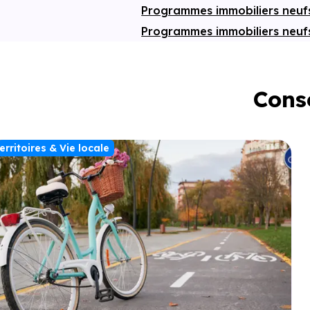
Programmes immobiliers neu
Programmes immobiliers neuf
Conse
erritoires & Vie locale