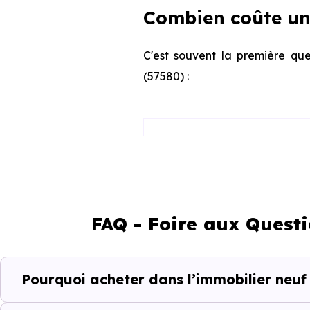
Combien coûte un
C'est souvent la première que
(57580) :
Appartement
Maison
FAQ - Foire aux Quest
Ces prix varient selon la lo
Pourquoi acheter dans l’immobilier neuf
programme. Notre moteur de re
Han-sur-Nied (57580) selon vo