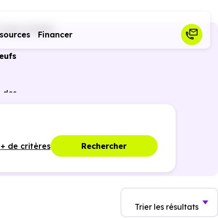
-Nied (57580)
sources
Financer
eufs
r des
ques,
+ de critères
Rechercher
Trier
les résultats