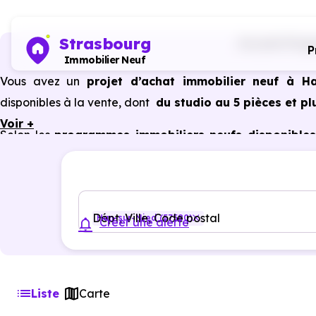
Strasbourg
Accueil
Progr
P
Immobilier Neuf
Vous avez un
projet d’achat immobilier neuf à Ha
disponibles à la vente, dont
du studio au 5 pièces et pl
Voir +
Selon les
programmes immobiliers neufs disponibles
avantages du neuf :
PTZ, TVA réduite
dans certains cas
garanties constructeur, etc.
Dépt, Ville, Code postal
Han-sur-Nied (57580)
Créer une alerte
Liste
Carte