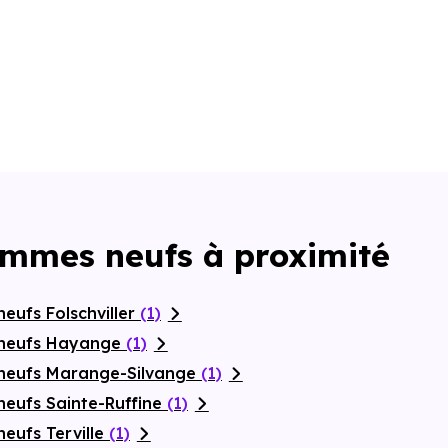
ammes neufs à proximité
eufs Folschviller
(1)
 neufs Hayange
(1)
 neufs Marange-Silvange
(1)
neufs Sainte-Ruffine
(1)
eufs Terville
(1)