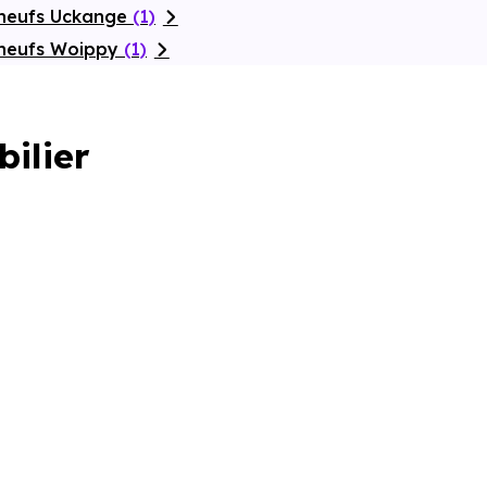
 neufs Uckange
(1)
 neufs Woippy
(1)
bilier