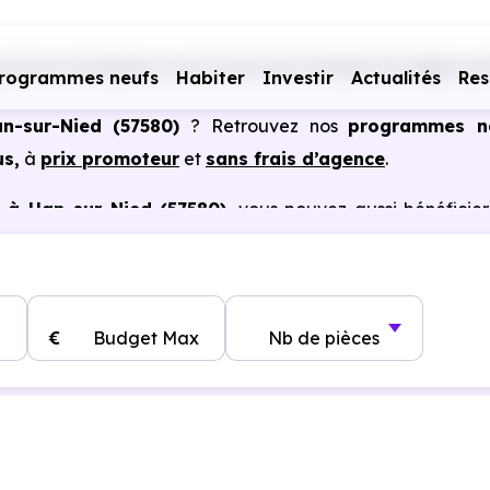
ammes immobiliers neufs Grand Est
Moselle (57)
Han-sur
rogrammes neufs
Habiter
Investir
Actualités
Res
n-sur-Nied (57580)
? Retrouvez nos
programmes n
us,
à
prix promoteur
et
sans frais d’agence
.
 à Han-sur-Nied (57580)
, vous pouvez aussi bénéficie
, frais de notaire réduits, bonnes performances énergéti
€
Budget Max
Nb de pièces