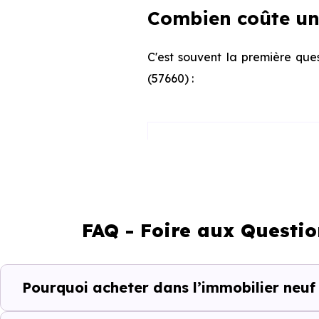
Combien coûte un
C'est souvent la première ques
(57660) :
Appartement
Maison
FAQ - Foire aux Questio
Ces prix varient selon la lo
Pourquoi acheter dans l’immobilier neuf
programme. Notre moteur de re
Bérig-Vintrange (57660) selon 