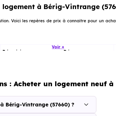
 logement à Bérig-Vintrange (576
tion. Voici les repères de prix à connaître pour un ach
Voir +
Prix minimum
Prix moyen
1 030 € /m²
1 385 € /m²
653 € /m²
1 286 € /m²
ns : Acheter un logement neuf à
calisation dans la commune, la surface, les prestation
 à Bérig-Vintrange (57660) ?
cherche vous permet d'explorer et de filtrer l'ensembl
votre budget.