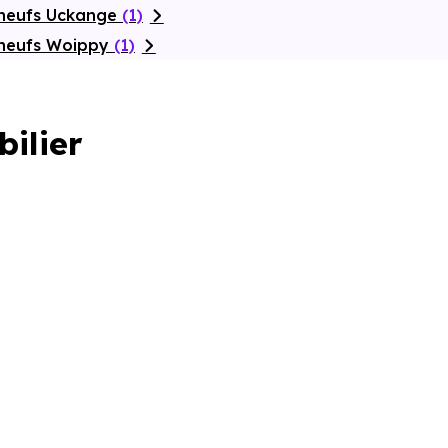
 neufs Uckange
(1)
 neufs Woippy
(1)
bilier