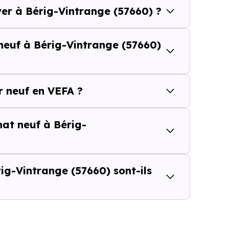
ver à Bérig-Vintrange (57660) ?
Vintrange (57660) se compose de 5 % d'appartements et 
neuf à Bérig-Vintrange (57660)
et [[PourcentageLocataires] % de locataires, Bérig-Vintr
é de l'accession et un potentiel locatif à prendre 
 neuf en VEFA ?
résidence principale..
hat neuf à Bérig-
uf ou dans l’ancien à Bérig-Vintr
 du prix au m²
g-Vintrange (57660) sont-ils
d’un logement neuf à Bérig-Vintrange (57660)
peut sem
e seul ne suffit pas à évaluer le vrai coût d’un achat immo
 l’ensemble de l’opération : frais d’acquisition, financeme
 et dépenses à venir.