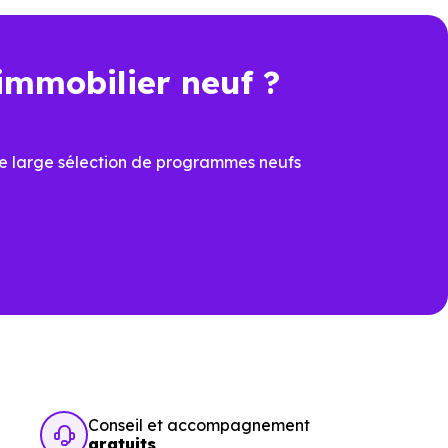
immobilier neuf ?
t une économie importante dès
e large sélection de programmes neufs
cier du
PTZ
et de la
TVA
ons
ux dernières normes, avec
îtrisées
prévoir à la livraison
Conseil et accompagnement
gratuits