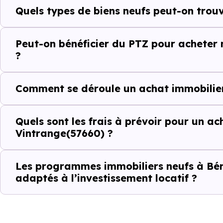
Quels types de biens neufs peut-on trou
Le parc résidentiel de Bérig-
résidences secondaires.
Peut-on bénéficier du PTZ pour acheter 
?
Avec 87.2 % de propriétaires 
complémentaires : un march
Comment se déroule un achat immobilier
d'investissement ou d'achat de 
Quels sont les frais à prévoir pour un ac
Acheter dans le ne
Vintrange(57660) ?
comparer au-delà
Les programmes immobiliers neufs à Béri
À première vue, le
prix au m² 
adaptés à l’investissement locatif ?
bien ancien. Pourtant, ce chiffr
objectivement, il faut regarder
énergétique, sécurité juridique