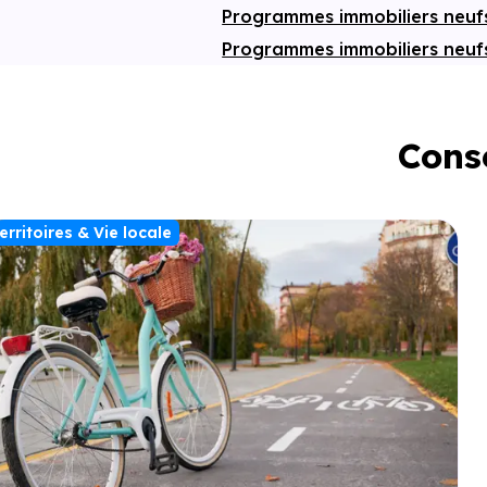
Programmes immobiliers neu
Programmes immobiliers neuf
Conse
erritoires & Vie locale