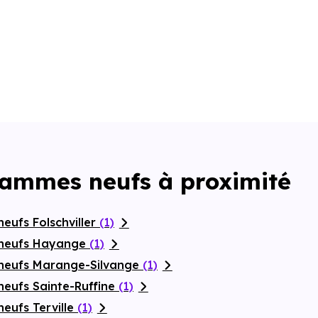
rammes neufs à proximité
eufs Folschviller
(1)
 neufs Hayange
(1)
 neufs Marange-Silvange
(1)
neufs Sainte-Ruffine
(1)
eufs Terville
(1)