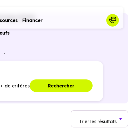
ntrange (57660)
sources
Financer
eufs
r des
ques,
+ de critères
Rechercher
Trier
les résultats