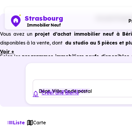
Strasbourg
Accueil
Progra
P
Immobilier Neuf
Vous avez un
projet d’achat immobilier neuf à Bér
disponibles à la vente, dont
du studio au 5 pièces et pl
Voir +
Selon les
programmes immobiliers neufs disponibles 
avantages du neuf :
PTZ, TVA réduite
dans certains cas
garanties constructeur, etc.
Dépt, Ville, Code postal
Bérig-Vintrange (57660)
Créer une alerte
Liste
Carte