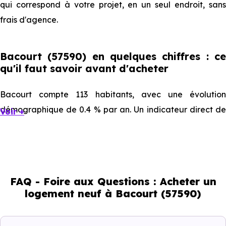
qui correspond à votre projet, en un seul endroit, sans
frais d'agence.
Bacourt (57590) en quelques chiffres : ce
qu'il faut savoir avant d'acheter
Bacourt compte 113 habitants, avec une évolution
démographique de 0.4 % par an. Un indicateur direct de
Voir +
l'attractivité de la commune et du dynamisme de son
marché immobilier. La population se répartit entre 44.25
% d'adultes (dont 82.8 % d'actifs), 26.55 % de seniors, 9.73
% de jeunes et 19.47 % d'enfants. Un profil
FAQ - Foire aux Questions : Acheter un
démographique qui renseigne directement sur la
logement neuf à Bacourt (57590)
demande locative locale et les typologies de biens les
plus recherchées.