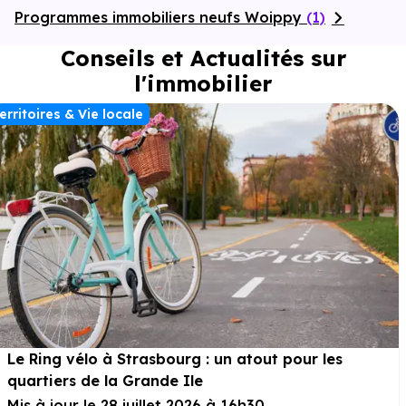
Programmes immobiliers neufs Woippy
(1)
Conseils et Actualités sur
l'immobilier
erritoires & Vie locale
Le Ring vélo à Strasbourg : un atout pour les
quartiers de la Grande Ile
Mis à jour le 28 juillet 2026 à 16h30