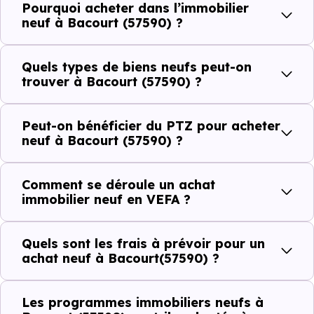
Pourquoi acheter dans l’immobilier
Côté cadre de vie, Bacourt (57590) dispose de 0
neuf à Bacourt (57590) ?
commerces, 0 professions médicales et 0 établissements
scolaires. Des équipements du quotidien qui constituent
Quels types de biens neufs peut-on
autant d'arguments concrets pour habiter ou investir
trouver à Bacourt (57590) ?
dans la commune.
Peut-on bénéficier du PTZ pour acheter
neuf à Bacourt (57590) ?
Combien coûte un logement à Bacourt
(57590) ?
Comment se déroule un achat
immobilier neuf en VEFA ?
C'est souvent la première question. Voici les repères de
prix à connaître pour un achat immobilier à Bacourt
Quels sont les frais à prévoir pour un
(57590) :
achat neuf à Bacourt(57590) ?
Les programmes immobiliers neufs à
Prix
Prix
Prix