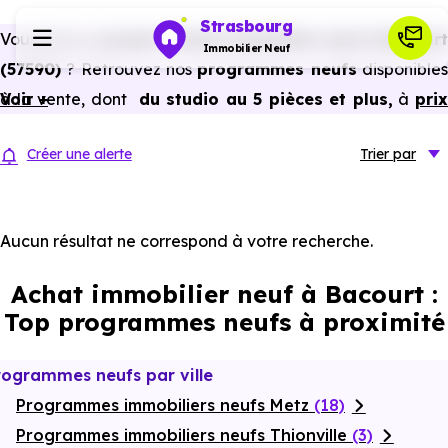
Strasbourg
Vous avez un
projet d’achat immobilier neuf à Bacourt
Immobilier Neuf
(57590)
? Retrouvez nos
programmes neufs
disponible
à la vente, dont
Voir +
du studio au 5 pièces et plus,
à
pri
Programmes neufs
promoteur
et
sans frais d’agence
.
Créer une alerte
Trier
par
Selon les
programmes immobiliers neufs disponible
Habiter
à Bacourt (57590)
, vous pouvez aussi bénéficier de
avantages du neuf :
PTZ, TVA réduite
dans certains cas
Aucun résultat ne correspond à votre recherche.
Investir
frais de notaire réduits, bonnes performances
Achat immobilier neuf à Bacourt :
énergétiques, garanties constructeur, etc.
Actualités
Top programmes neufs à proximité
Ressources
rogrammes neufs par ville
Programmes immobiliers neufs Metz
(18)
Financer
Programmes immobiliers neufs Thionville
(3)