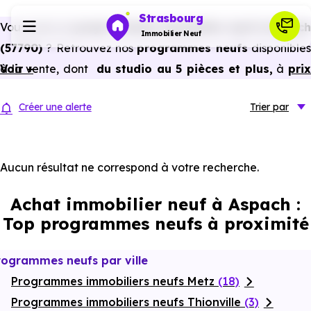
Strasbourg
Vous avez un
projet d’achat immobilier neuf à Aspach
Immobilier Neuf
(57790)
? Retrouvez nos
programmes neufs
disponible
à la vente, dont
Voir +
du studio au 5 pièces et plus,
à
pri
Programmes neufs
promoteur
et
sans frais d’agence
.
Créer une alerte
Trier
par
Selon les
programmes immobiliers neufs disponible
Habiter
à Aspach (57790)
, vous pouvez aussi bénéficier de
avantages du neuf :
PTZ, TVA réduite
dans certains cas
Aucun résultat ne correspond à votre recherche.
Investir
frais de notaire réduits, bonnes performances
Achat immobilier neuf à Aspach :
énergétiques, garanties constructeur, etc.
Actualités
Top programmes neufs à proximité
Ressources
rogrammes neufs par ville
Programmes immobiliers neufs Metz
(18)
Financer
Programmes immobiliers neufs Thionville
(3)