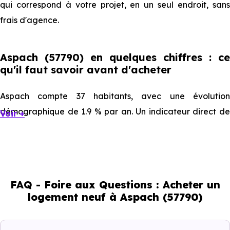
qui correspond à votre projet, en un seul endroit, sans
frais d'agence.
Aspach (57790) en quelques chiffres : ce
qu'il faut savoir avant d'acheter
Aspach compte 37 habitants, avec une évolution
démographique de 1.9 % par an. Un indicateur direct de
Voir +
l'attractivité de la commune et du dynamisme de son
marché immobilier. La population se répartit entre 29.73 %
d'adultes (dont 68 % d'actifs), 40.54 % de seniors, 10.81 %
de jeunes et 18.92 % d'enfants. Un profil démographique
FAQ - Foire aux Questions : Acheter un
qui renseigne directement sur la demande locative locale
logement neuf à Aspach (57790)
et les typologies de biens les plus recherchées.
Côté cadre de vie, Aspach (57790) dispose de 0