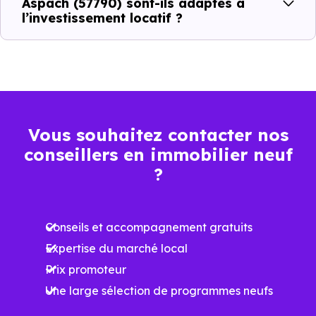
Aspach (57790) sont-ils adaptés à
l’investissement locatif ?
1 303 €
Appartement
778 € /m²
2 247 € /m²
/m²
Maison
377 € /m²
935 € /m²
1 884 € /m²
Vous souhaitez contacter nos
Ces prix varient selon la localisation dans la commune, la
conseillers en immobilier neuf
surface, les prestations et le stade d'avancement du
?
programme. Notre moteur de recherche vous permet
d'explorer et de filtrer l'ensemble des programmes
Conseils et accompagnement gratuits
disponibles à Aspach (57790) selon votre budget.
Expertise du marché local
Le parc résidentiel de Aspach (57790) se compose de 0 %
Prix promoteur
d'appartements et 100 % de maisons, dont 7.7 % de
Une large sélection de programmes neufs
résidences secondaires.