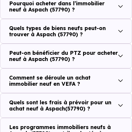
Pourquoi acheter dans l’immobilier
commerces, 0 professions médicales et 0 établissements
neuf à Aspach (57790) ?
scolaires. Des équipements du quotidien qui constituent
autant d'arguments concrets pour habiter ou investir
Quels types de biens neufs peut-on
dans la commune.
trouver à Aspach (57790) ?
Peut-on bénéficier du PTZ pour acheter
Combien coûte un logement à Aspach
neuf à Aspach (57790) ?
(57790) ?
Comment se déroule un achat
C'est souvent la première question. Voici les repères de
immobilier neuf en VEFA ?
prix à connaître pour un achat immobilier à Aspach
(57790) :
Quels sont les frais à prévoir pour un
achat neuf à Aspach(57790) ?
Prix
Prix
Prix
Les programmes immobiliers neufs à
minimum
moyen
maximum