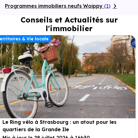
Programmes immobiliers neufs Woippy
(1)
Conseils et Actualités sur
l'immobilier
erritoires & Vie locale
Le Ring vélo à Strasbourg : un atout pour les
quartiers de la Grande Ile
Mis à jour le 28 juillet 2026 à 16h30