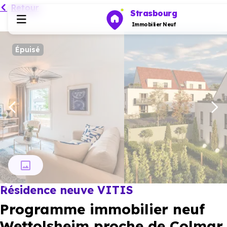
Retour
Strasbourg
Immobilier Neuf
Épuisé
Programmes neufs
Habiter
Investir
Actualités
Résidence neuve VITIS
Ressources
Programme immobilier neuf
Financer
Wettolsheim proche de Colmar