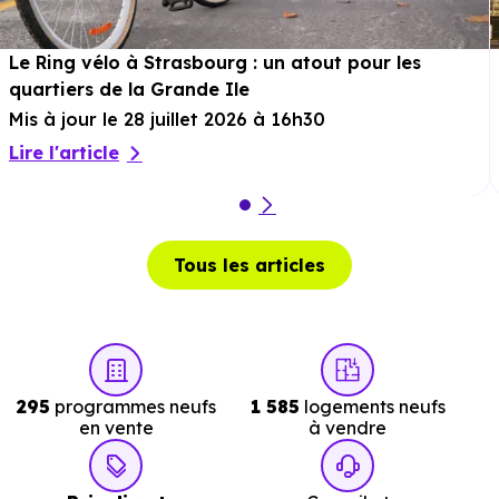
Services :
Le Ring vélo à Strasbourg : un atout pour les
quartiers de la Grande Ile
Police :
Gendarmerie - Brigade de Wintzenheim
à 2.3
Mis à jour le 28 juillet 2026 à 16h30
km, soit 5 min en voiture ou à 1.7 km, soit 20 min à
Lire l'article
pied
.
Poste :
Agence Postale Wettolsheim
à 316 m, soit 1 min
en voiture ou à 316 m, soit 4 min à pied
.
Tous les articles
Bibliothèque :
Bibliotheque Municipale
à 409 m, soit 1
min en voiture ou à 409 m, soit 5 min à pied
.
295
programmes neufs
1 585
logements neufs
en vente
à vendre