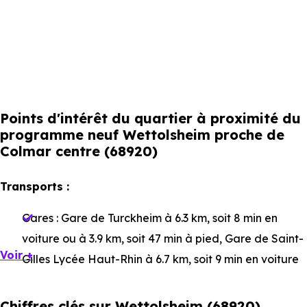
Points d'intérêt du quartier à proximité du
programme neuf Wettolsheim proche de
Colmar centre (68920)
Transports :
Gares :
Gare de Turckheim
à 6.3 km, soit 8 min en
voiture ou à 3.9 km, soit 47 min à pied
,
Gare de Saint-
Voir +
Gilles Lycée Haut-Rhin
à 6.7 km, soit 9 min en voiture
ou à 4.8 km, soit 57 min à pied
,
Gare d'Ingersheim -
Cité Scolaire
à 6.4 km, soit 10 min en voiture ou à 5
Chiffres clés sur Wettolsheim (68920)