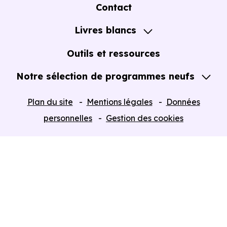
A propos
Contact
Notre Accompagnement
Livres blancs
Notre Expertise
Guide de l'Achat immobilier neuf en VEFA
Outils et ressources
Notre sélection de programmes neufs
Tous nos Programmes neufs
Plan du site
Mentions légales
Données
Programmes neufs Dispositif Jeanbrun
personnelles
Gestion des cookies
Retour