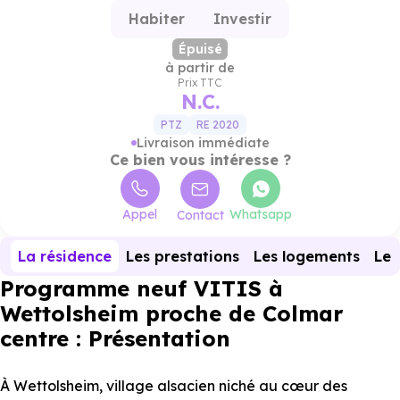
Habiter
Investir
Épuisé
à partir de
Prix TTC
N.C.
PTZ
RE 2020
Livraison immédiate
Ce bien vous intéresse ?
Appel
Whatsapp
Contact
La résidence
Les prestations
Les logements
Le 
Programme neuf VITIS à
Wettolsheim proche de Colmar
centre : Présentation
À Wettolsheim, village alsacien niché au cœur des