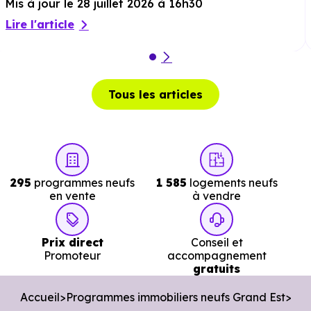
Mis à jour le 28 juillet 2026 à 16h30
Services :
Lire l'article
Police :
Commissariat de police de Colmar
à 684 m
soit 1 min en voiture ou à 428 m, soit 5 min à pied
.
Tous les articles
Poste :
La Poste Horbourg Wihr
à 2.1 km, soit 4 min en
voiture ou à 2.1 km, soit 26 min à pied
.
Bibliothèque :
Mediatheque Departementale
à 2.
km, soit 5 min en voiture ou à 2.4 km, soit 30 min à
295
programmes neufs
1 585
logements neufs
pied
.
en vente
à vendre
Prix direct
Conseil et
Promoteur
accompagnement
gratuits
Accueil
Programmes immobiliers neufs Grand Est