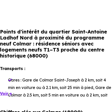
Points d'intérêt du quartier Saint-Antoine
Ladhof Nord à proximité du programme
neuf Colmar : résidence séniors avec
logements neufs T1–T3 proche du centre
historique (68000)
Transports :
Gares :
Gare de Colmar Saint-Joseph
à 2 km, soit 4
min en voiture ou à 2.1 km, soit 25 min à pied
,
Gare de
Voir +
Colmar
à 2.5 km, soit 5 min en voiture ou à 2 km, soit
24 min à pied
,
Gare de Colmar Mésanges
à 3 km, soit
5 min en voiture ou à 3 km, soit 37 min à pied
.