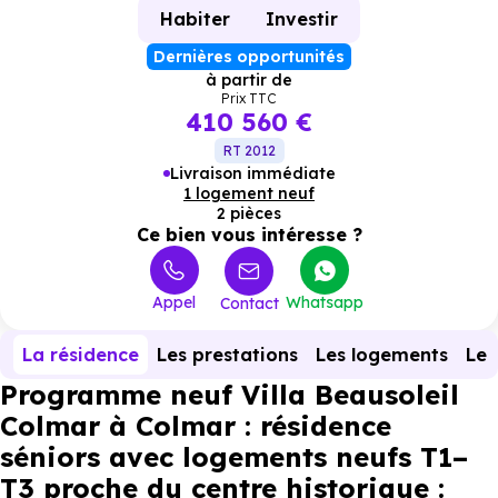
Habiter
Investir
Dernières opportunités
à partir de
Prix TTC
410 560 €
RT 2012
Livraison immédiate
1 logement neuf
2 pièces
Ce bien vous intéresse ?
Appel
Whatsapp
Contact
La résidence
Les prestations
Les logements
Le 
Programme neuf Villa Beausoleil
Colmar à Colmar : résidence
séniors avec logements neufs T1–
T3 proche du centre historique :