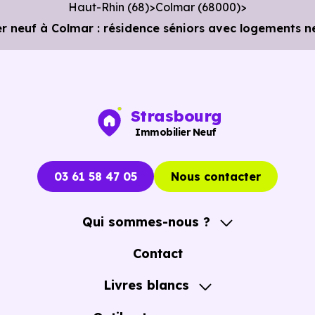
Haut-Rhin (68)
Colmar (68000)
r neuf à Colmar : résidence séniors avec logements n
Strasbourg
Immobilier Neuf
03 61 58 47 05
Nous contacter
Qui sommes-nous ?
A propos
Contact
Notre Accompagnement
Livres blancs
Notre Expertise
Guide de l'Achat immobilier neuf en VEFA