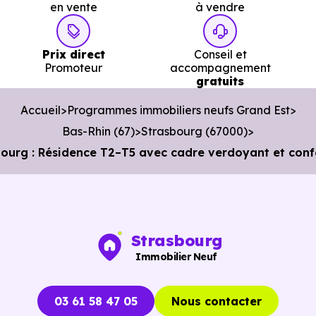
en vente
à vendre
voiture ou à 1.9 km, soit 23 min à pied
.
Bibliothèque :
Médiathèque Melanie de Pourtales
à
Prix direct
Conseil et
1.6 km, soit 3 min en voiture ou à 1.6 km, soit 19 min à
Promoteur
accompagnement
gratuits
pied
.
Accueil
Programmes immobiliers neufs Grand Est
Bas-Rhin (67)
Strasbourg (67000)
ourg : Résidence T2–T5 avec cadre verdoyant et con
Strasbourg
Immobilier Neuf
03 61 58 47 05
Nous contacter