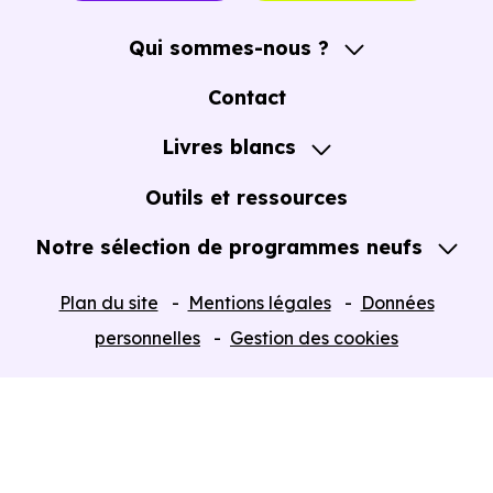
Qui sommes-nous ?
A propos
Contact
Notre Accompagnement
Livres blancs
Notre Expertise
Guide de l'Achat immobilier neuf en VEFA
Outils et ressources
Notre sélection de programmes neufs
Tous nos Programmes neufs
Plan du site
Mentions légales
Données
Programmes neufs Dispositif Jeanbrun
personnelles
Gestion des cookies
Retour