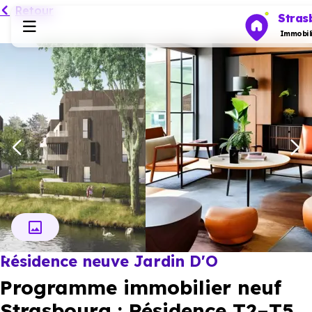
Retour
Stras
Immobili
Programmes neufs
Habiter
Investir
Actualités
Résidence neuve Jardin D'O
Ressources
Programme immobilier neuf
Financer
Strasbourg : Résidence T2–T5