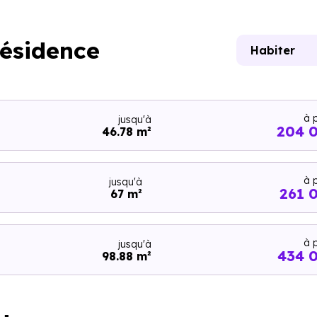
résidence
Habiter
à p
jusqu'à
204 
46.78 m²
à p
jusqu'à
261 
67 m²
à p
jusqu'à
434 
98.88 m²