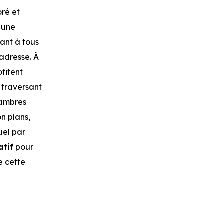
oré et
 une
ant à tous
’adresse. À
ofitent
 traversant
hambres
n plans,
uel par
atif
pour
e cette