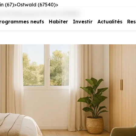
n (67)
Ostwald (67540)
e Strasbourg en 10 min (67540)
rogrammes neufs
Habiter
Investir
Actualités
Res