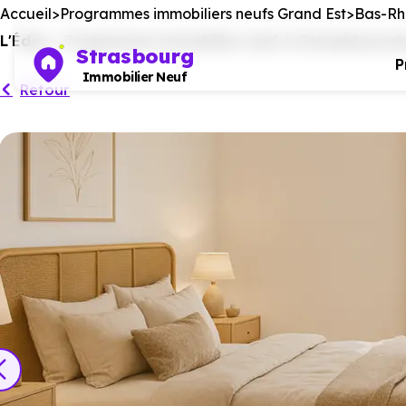
Accueil
Programmes immobiliers neufs Grand Est
Bas-Rhi
L'Éden - Programme immobilier neuf à Ostwald proch
Strasbourg
P
Immobilier Neuf
Retour