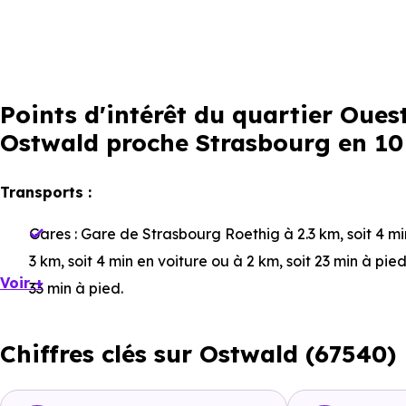
Points d'intérêt du quartier Oue
Ostwald proche Strasbourg en 10
Transports :
Gares :
Gare de Strasbourg Roethig
à 2.3 km, soit 4 m
3 km, soit 4 min en voiture ou à 2 km, soit 23 min à pie
Voir +
33 min à pied
.
Bus :
Ligne B : Bohrie
à 438 m, soit 1 min en voiture ou 
Chiffres clés sur Ostwald (67540)
soit 1 min en voiture ou à 881 m, soit 11 min à pied
.
Tramway :
Ligne B : Bohrie
à 546 m, soit 1 min en voitu