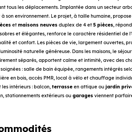
ant tous les déplacements. Implantée dans un secteur arb
à son environnement. Le projet, à taille humaine, propose
ièces
et
maisons neuves
duplex de 4 et
5 pièces
, répond
 sobres et élégantes, renforce le caractère résidentiel de l
nnalité et confort. Les pièces de vie, largement ouvertes, pr
luminosité naturelle généreuse. Dans les maisons, le séjour
airement séparés, apportent calme et intimité, avec des c
 soignées : salle de bain équipée, rangements intégrés selo
alière en bois, accès PMR, local à vélo et chauffage individ
es intérieurs : balcon,
terrasse
en attique ou
jardin priv
fin, stationnements extérieurs ou
garages
viennent parfair
Commodités