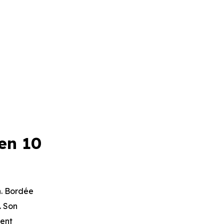
en 10
n. Bordée
. Son
ment