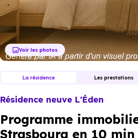
Voir les photos
La résidence
Les prestations
Résidence neuve L'Éden
Programme immobilie
Strasbourg en 10 min