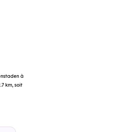
enstaden
à
.7 km, soit
s
à 881 m,
, soit 1 min