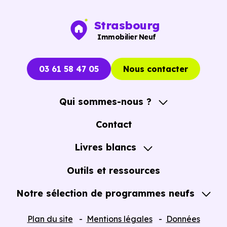
voiture ou à 1.4 km, soit 17 min à pied
.
Strasbourg
Bibliothèque :
Point lecture
à 56 m, soit 0 min e
Immobilier Neuf
voiture ou à 56 m, soit 1 min à pied
.
03 61 58 47 05
Nous contacter
Qui sommes-nous ?
A propos
Contact
Notre Accompagnement
Livres blancs
Notre Expertise
Guide de l'Achat immobilier neuf en VEFA
Outils et ressources
Notre sélection de programmes neufs
Tous nos Programmes neufs
Plan du site
Mentions légales
Données