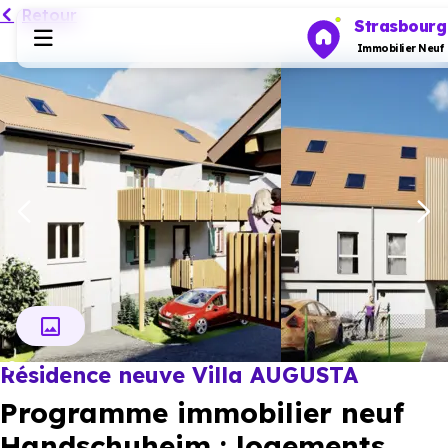
Retour
Strasbourg
Immobilier Neuf
Programmes neufs
Habiter
Investir
Actualités
Résidence neuve Villa AUGUSTA
Ressources
Programme immobilier neuf
Financer
Handschuheim : logements