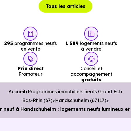
min en voiture ou à 13.1 km, soit 2h 37 min à pied
.
Tous les articles
Théâtre :
Théâtre de Hautepierre
à 9.5 km, soit 11 min
en voiture ou à 10.5 km, soit 2h 06 min à pied
.
Musée :
Musée de la Chartreuse
à 11.8 km, soit 15 min
en voiture ou à 11.2 km, soit 2h 14 min à pied
.
295
programmes neufs
1 589
logements neufs
en vente
à vendre
Restaurant :
Vigne & Vache
à 17 m, soit 0 min en
voiture ou à 17 m, soit 0 min à pied
.
Prix direct
Conseil et
Promoteur
accompagnement
gratuits
Services :
Accueil
Programmes immobiliers neufs Grand Est
Bas-Rhin (67)
Handschuheim (67117)
Police :
Gendarmerie - Brigade de Wolfisheim
à 7.6
 neuf à Handschuheim : logements neufs lumineux et 
km, soit 9 min en voiture ou à 8.5 km, soit 1h 42 min à
pied
.
Poste :
La Poste Ittenheim
à 1.4 km, soit 3 min e