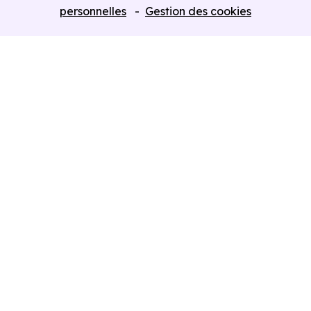
Programmes neufs Dispositif Jeanbrun
personnelles
Gestion des cookies
Retour