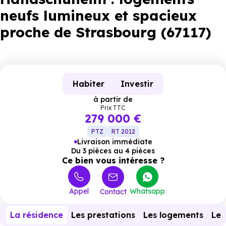
neufs lumineux et spacieux
proche de Strasbourg (67117)
Habiter
Investir
à partir de
Prix TTC
279 000 €
PTZ
RT 2012
Livraison immédiate
Du 3 pièces au 4 pièces
Ce bien vous intéresse ?
Appel
Whatsapp
Contact
La résidence
Les prestations
Les logements
Le 