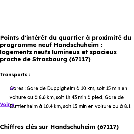
Points d'intérêt du quartier à proximité du
programme neuf Handschuheim :
logements neufs lumineux et spacieux
proche de Strasbourg (67117)
Transports :
Gares :
Gare de Duppigheim
à 10 km, soit 15 min en
voiture ou à 8.6 km, soit 1h 43 min à pied
,
Gare de
Voir +
Duttlenheim
à 10.4 km, soit 15 min en voiture ou à 8.1
km, soit 1h 36 min à pied
,
Gare d'Entzheim Aéroport
à
9.3 km, soit 16 min en voiture ou à 8.8 km, soit 1h 45
Chiffres clés sur Handschuheim (67117)
min à pied
.