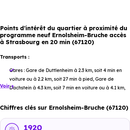
Points d'intérêt du quartier à proximité du
programme neuf Ernolsheim-Bruche accès
à Strasbourg en 20 min (67120)
Transports :
Gares :
Gare de Duttlenheim
à 2.3 km, soit 4 min en
voiture ou à 2.2 km, soit 27 min à pied
,
Gare de
Voir +
Dachstein
à 4.3 km, soit 7 min en voiture ou à 4.1 km,
soit 49 min à pied
,
Gare de Duppigheim
à 4.3 km, soit
8 min en voiture ou à 4.1 km, soit 50 min à pied
.
Chiffres clés sur Ernolsheim-Bruche (67120)
Bus :
Ligne 209 : Ernolsheim-sur-bruche Rue de
Kolbsheim
à 75 m, soit 0 min en voiture ou à 75 m, soit
1920