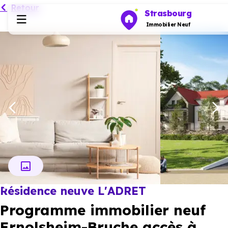
Retour
Strasbourg
Immobilier Neuf
Programmes neufs
Habiter
Investir
Actualités
Résidence neuve L'ADRET
Ressources
Programme immobilier neuf
Financer
Ernolsheim-Bruche accès à