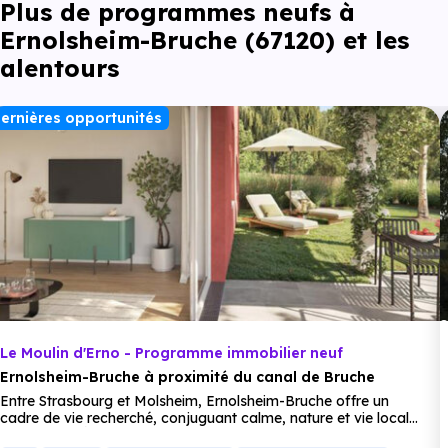
Plus de programmes neufs à
160 m, soit 2 min à pied
.
Ernolsheim-Bruche (67120) et les
Collège :
alentours
Collège Nicolas Copernic
à 4 km, soit 7 min en
ernières opportunités
voiture ou à 3.9 km, soit 47 min à pied
.
Lycée :
Lycée professionnel Camille Schneider
à 9.3 km,
soit 11 min en voiture ou à 6.9 km, soit 1h 23 min à
pied
.
Supérieur :
Lycée polyvalent Louis Marchal
à 9.5 km, soit 12
min en voiture ou à 6.9 km, soit 1h 23 min à pied
.
Le Moulin d'Erno - Programme immobilier neuf
Ernolsheim-Bruche à proximité du canal de Bruche
Entre Strasbourg et Molsheim, Ernolsheim-Bruche offre un
cadre de vie recherché, conjuguant calme, nature et vie locale
dynamique. À
proximité
immédiate des
commerces
,
écoles
,
Commerces :